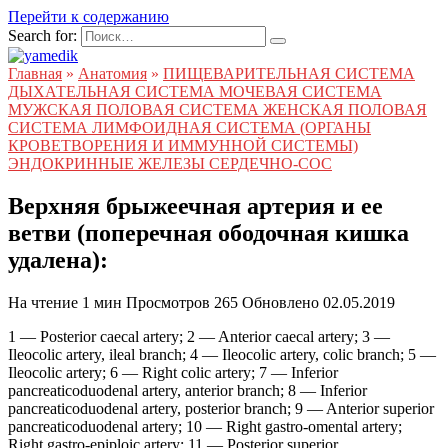
Перейти к содержанию
Search for:
Главная
»
Анатомия
»
ПИЩЕВАРИТЕЛЬНАЯ СИСТЕМА
ДЫХАТЕЛЬНАЯ СИСТЕМА МОЧЕВАЯ СИСТЕМА
МУЖСКАЯ ПОЛОВАЯ СИСТЕМА ЖЕНСКАЯ ПОЛОВАЯ
СИСТЕМА ЛИМФОИДНАЯ СИСТЕМА (ОРГАНЫ
КРОВЕТВОРЕНИЯ И ИММУННОЙ СИСТЕМЫ)
ЭНДОКРИННЫЕ ЖЕЛЕЗЫ СЕРДЕЧНО-СОС
Верхняя брыжеечная артерия и ее
ветви (поперечная ободочная кишка
удалена):
На чтение
1 мин
Просмотров
265
Обновлено
02.05.2019
1 — Posterior caecal artery; 2 — Anterior caecal artery; 3 —
Ileocolic artery, ileal branch; 4 — Ileocolic artery, colic branch; 5 —
Ileocolic artery; 6 — Right colic artery; 7 — Inferior
pancreaticoduodenal artery, anterior branch; 8 — Inferior
pancreaticoduodenal artery, posterior branch; 9 — Anterior superior
pancreaticoduodenal artery; 10 — Right gastro-omental artery;
Right gastro-epiploic artery; 11 — Posterior superior