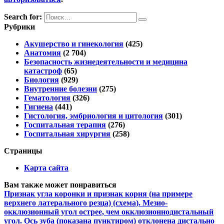
Search for:
Рубрики
Акушерство и гинекология
(425)
Анатомия
(2 704)
Безопасность жизнедеятельности и медицина
катастроф
(65)
Биология
(929)
Внутренние болезни
(275)
Гематология
(326)
Гигиена
(441)
Гистология, эмбриология и цитология
(301)
Госпитальная терапия
(276)
Госпитальная хирургия
(258)
Страницы
Карта сайта
Вам также может понравиться
Признак угла коронки и признак корня (на примере
верхнего латерального резца) (схема). Мезио-
окклюзионный угол острее, чем окклюзионнодистальный
угол. Ось зуба (показана пунктиром) отклонена дистально