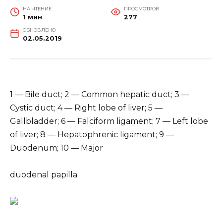
НА ЧТЕНИЕ
ПРОСМОТРОВ
1 мин
277
ОБНОВЛЕНО
02.05.2019
1 — Bile duct; 2 — Common hepatic duct; 3 —
Cystic duct; 4 — Right lobe of liver; 5 —
Gallbladder; 6 — Falciform ligament; 7 — Left lobe
of liver; 8 — Hepatophrenic ligament; 9 —
Duodenum; 10 — Major
duodenal papilla