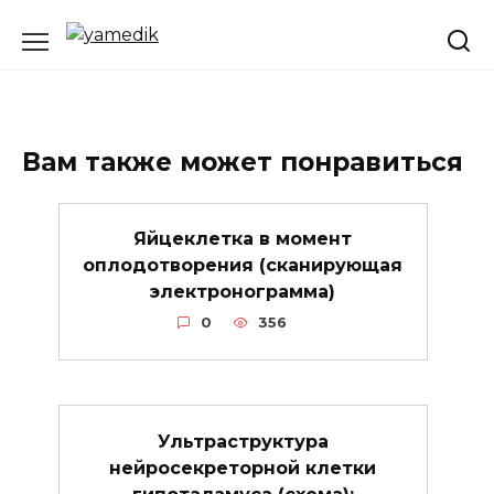
Перейти
к
содержанию
Вам также может понравиться
Яйцеклетка в момент
оплодотворения (сканирующая
электронограмма)
0
356
Ультраструктура
нейросекреторной клетки
гипоталамуса (схема):