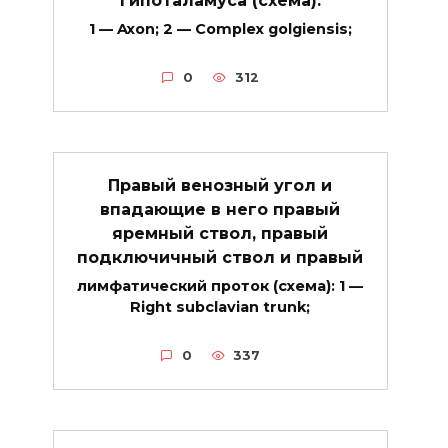
1 — Axon; 2 — Complex golgiensis;
0
312
Правый венозный угол и
впадающие в него правый
яремный ствол, правый
подключичный ствол и правый
лимфатический проток (схема): 1 —
Right subclavian trunk;
0
337