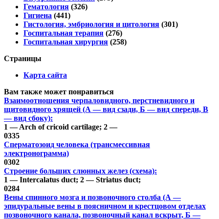
Гематология
(326)
Гигиена
(441)
Гистология, эмбриология и цитология
(301)
Госпитальная терапия
(276)
Госпитальная хирургия
(258)
Страницы
Карта сайта
Вам также может понравиться
Взаимоотношения черпаловидного, перстневидного и
щитовидного хрящей (А — вид сзади, Б — вид спереди, В
— вид сбоку):
1 — Arch of cricoid cartilage; 2 —
0
335
Сперматозоид человека (трансмессивная
электронограмма)
0
302
Строение больших слюнных желез (схема):
1 — Intercalatus duct; 2 — Striatus duct;
0
284
Вены спинного мозга и позвоночного столба (А —
эпидуральные вены в поясничном и крестцовом отделах
позвоночного канала, позвоночный канал вскрыт, Б —