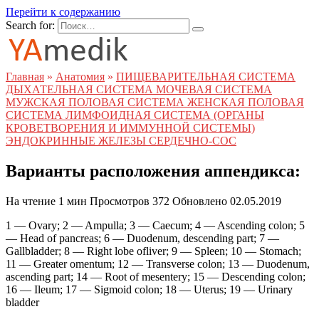
Перейти к содержанию
Search for:
Главная
»
Анатомия
»
ПИЩЕВАРИТЕЛЬНАЯ СИСТЕМА
ДЫХАТЕЛЬНАЯ СИСТЕМА МОЧЕВАЯ СИСТЕМА
МУЖСКАЯ ПОЛОВАЯ СИСТЕМА ЖЕНСКАЯ ПОЛОВАЯ
СИСТЕМА ЛИМФОИДНАЯ СИСТЕМА (ОРГАНЫ
КРОВЕТВОРЕНИЯ И ИММУННОЙ СИСТЕМЫ)
ЭНДОКРИННЫЕ ЖЕЛЕЗЫ СЕРДЕЧНО-СОС
Варианты расположения аппендикса:
На чтение
1 мин
Просмотров
372
Обновлено
02.05.2019
1 — Ovary; 2 — Ampulla; 3 — Caecum; 4 — Ascending colon; 5
— Head of pancreas; 6 — Duodenum, descending part; 7 —
Gallbladder; 8 — Right lobe ofliver; 9 — Spleen; 10 — Stomach;
11 — Greater omentum; 12 — Transverse colon; 13 — Duodenum,
ascending part; 14 — Root of mesentery; 15 — Descending colon;
16 — Ileum; 17 — Sigmoid colon; 18 — Uterus; 19 — Urinary
bladder