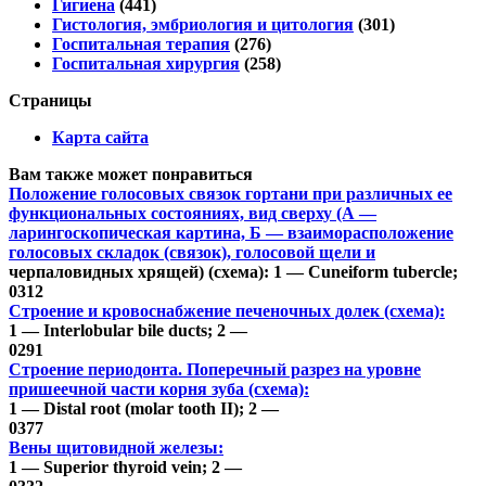
Гигиена
(441)
Гистология, эмбриология и цитология
(301)
Госпитальная терапия
(276)
Госпитальная хирургия
(258)
Страницы
Карта сайта
Вам также может понравиться
Положение голосовых связок гортани при различных ее
функциональных состояниях, вид сверху (А —
ларингоскопическая картина, Б — взаиморасположение
голосовых складок (связок), голосовой щели и
черпаловидных хрящей) (схема): 1 — Cuneiform tubercle;
0
312
Строение и кровоснабжение печеночных долек (схема):
1 — Interlobular bile ducts; 2 —
0
291
Строение периодонта. Поперечный разрез на уровне
пришеечной части корня зуба (схема):
1 — Distal root (molar tooth II); 2 —
0
377
Вены щитовидной железы:
1 — Superior thyroid vein; 2 —