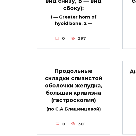
вид снизу, Б — вид
с
сбоку):
1 — Greater horn of
hyoid bone; 2 —
0
297
Продольные
А
складки слизистой
оболочки желудка,
большая кривизна
(гастроскопия)
(по С.А.Блашенцевой)
0
301