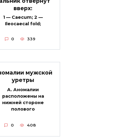
альник отвернут
вверх:
1 — Caecum; 2 —
Ileocaecal fold;
0
339
номалии мужской
уретры
А. Аномалии
расположены на
нижней стороне
полового
0
408