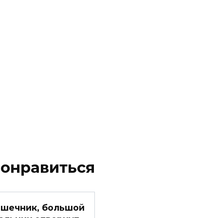
понравиться
шечник, большой