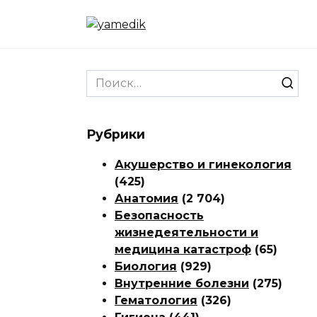
Перейти
к
содержанию
Search
for:
Рубрики
Акушерство и гинекология
(425)
Анатомия
(2 704)
Безопасность
жизнедеятельности и
медицина катастроф
(65)
Биология
(929)
Внутренние болезни
(275)
Гематология
(326)