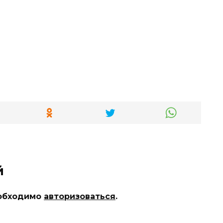
й
еобходимо
авторизоваться
.