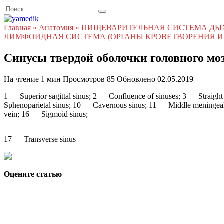
Перейти
Search
к
for:
содержанию
Главная
»
Анатомия
»
ПИЩЕВАРИТЕЛЬНАЯ СИСТЕМА ДЫ
ЛИМФОИДНАЯ СИСТЕМА (ОРГАНЫ КРОВЕТВОРЕНИЯ И
Синусы твердой оболочки головного моз
На чтение
1 мин
Просмотров
85
Обновлено
02.05.2019
1 — Superior sagittal sinus; 2 — Confluence of sinuses; 3 — Straigh
Sphenoparietal sinus; 10 — Cavernous sinus; 11 — Middle meningeal v
vein; 16 — Sigmoid sinus;
17 — Transverse sinus
Оцените статью