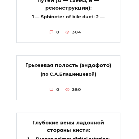
путей (А — схема, Б —
реконструкция):
1 — Sphincter of bile duct; 2 —
0
304
Грыжевая полость (эндофото)
(по С.А.Блашенцевой)
0
380
Глубокие вены ладонной
стороны кисти: