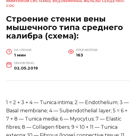
ИММУННОЙ СИСТЕМЫ) ЭНДОКРИННЫЕ ЖЕЛЕЗЫ СЕРДЕЧНО-
СОС
Строение стенки вены
мышечного типа среднего
калибра (схема):
НА ЧТЕНИЕ
ПРОСМОТРОВ
1 мин
163
ОБНОВЛЕНО
02.05.2019
1 = 2 + 3 + 4 — Tunica intima; 2 — Endothelium; 3 —
Basal membrane; 4 — Subendothelial layer; 5 = 6 +
7 + 8 — Tunica media; 6 — Myocytus; 7 — Elastic
fibres; 8 — Collagen fibers; 9 = 10 + 11 — Tunica
externa; 10 — Fibrous (loose) connective tissue; 11