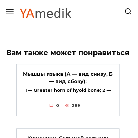
Перейти
к
содержанию
Вам также может понравиться
Мышцы языка (А — вид снизу, Б
— вид сбоку):
1 — Greater horn of hyoid bone; 2 —
0
299