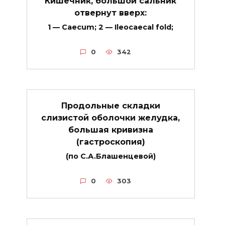
Кишечник, большой сальник
отвернут вверх:
1 — Caecum; 2 — Ileocaecal fold;
0
342
Продольные складки
слизистой оболочки желудка,
большая кривизна
(гастроскопия)
(по С.А.Блашенцевой)
0
303