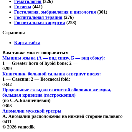
Гематология
(326)
Гигиена
(441)
Гистология, эмбриология и цитология
(301)
Госпитальная терапия
(276)
Госпитальная хирургия
(258)
Страницы
Карта сайта
Вам также может понравиться
Мышцы языка (А — вид снизу, Б — вид сбоку):
1 — Greater horn of hyoid bone; 2 —
0
299
Кишечник, большой сальник отвернут вверх:
1 — Caecum; 2 — Ileocaecal fold;
0
342
Продольные складки слизистой оболочки желудка,
большая кривизна (гастроскопия)
(по С.А.Блашенцевой)
0
303
Аномалии мужской уретры
А. Аномалии расположены на нижней стороне полового
0
411
© 2026 yamedik