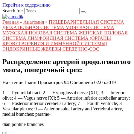
Перейти к содержанию
Search for:
Главная
»
Анатомия
»
ПИЩЕВАРИТЕЛЬНАЯ СИСТЕМА
ДЫХАТЕЛЬНАЯ СИСТЕМА МОЧЕВАЯ СИСТЕМА
МУЖСКАЯ ПОЛОВАЯ СИСТЕМА ЖЕНСКАЯ ПОЛОВАЯ
СИСТЕМА ЛИМФОИДНАЯ СИСТЕМА (ОРГАНЫ
КРОВЕТВОРЕНИЯ И ИММУННОЙ СИСТЕМЫ)
ЭНДОКРИННЫЕ ЖЕЛЕЗЫ СЕРДЕЧНО-СОС
Распределение артерий продолговатого
мозга, поперечный срез:
На чтение
1 мин
Просмотров
94
Обновлено
02.05.2019
1 — Pyramidal tract; 2 — Hypoglossal nerve [XII]; 3 — Inferior
olive; 4 — Vagus nerve [X]; 5 — Anterior inferior cerebellar artery;
6 — Posterior inferior cerebellar artery; 7 — Fourth ventricle; 8 —
Vascular plexus; 9 — Anterior spinal artery and Vertebral artery,
medial branches; parame-
dian pontine branches