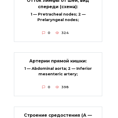
Отток лимфы от шеи, вид
спереди (схема):
1 — Pretracheal nodes; 2 —
Prelaryngeal nodes;
0
324
Артерии прямой кишки:
1 — Abdominal aorta; 2 — Inferior
mesenteric artery;
0
398
Строение средостения (А —