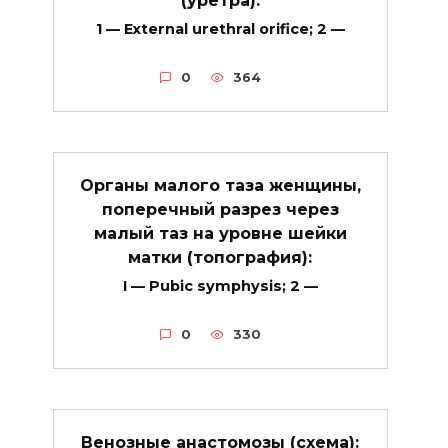
1 — External urethral orifice; 2 —
0
364
Органы малого таза женщины,
поперечный разрез через
малый таз на уровне шейки
матки (топография):
I — Pubic symphysis; 2 —
0
330
Венозные анастомозы (схема):