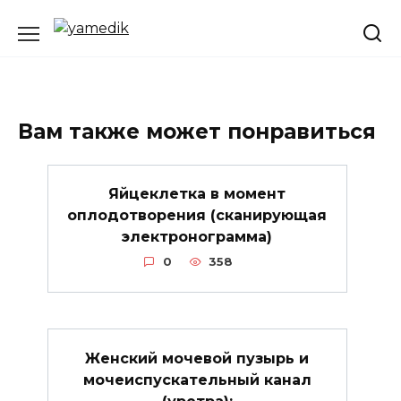
Перейти
к
содержанию
Вам также может понравиться
Яйцеклетка в момент
оплодотворения (сканирующая
электронограмма)
0
358
Женский мочевой пузырь и
мочеиспускательный канал
(уретра):