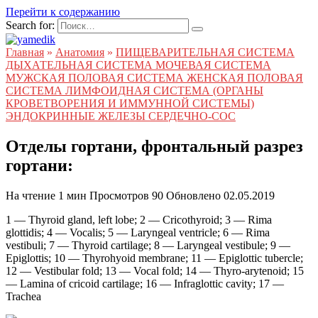
Перейти к содержанию
Search for:
Главная
»
Анатомия
»
ПИЩЕВАРИТЕЛЬНАЯ СИСТЕМА
ДЫХАТЕЛЬНАЯ СИСТЕМА МОЧЕВАЯ СИСТЕМА
МУЖСКАЯ ПОЛОВАЯ СИСТЕМА ЖЕНСКАЯ ПОЛОВАЯ
СИСТЕМА ЛИМФОИДНАЯ СИСТЕМА (ОРГАНЫ
КРОВЕТВОРЕНИЯ И ИММУННОЙ СИСТЕМЫ)
ЭНДОКРИННЫЕ ЖЕЛЕЗЫ СЕРДЕЧНО-СОС
Отделы гортани, фронтальный разрез
гортани:
На чтение
1 мин
Просмотров
90
Обновлено
02.05.2019
1 — Thyroid gland, left lobe; 2 — Cricothyroid; 3 — Rima
glottidis; 4 — Vocalis; 5 — Laryngeal ventricle; 6 — Rima
vestibuli; 7 — Thyroid cartilage; 8 — Laryngeal vestibule; 9 —
Epiglottis; 10 — Thyrohyoid membrane; 11 — Epiglottic tubercle;
12 — Vestibular fold; 13 — Vocal fold; 14 — Thyro-arytenoid; 15
— Lamina of cricoid cartilage; 16 — Infraglottic cavity; 17 —
Trachea