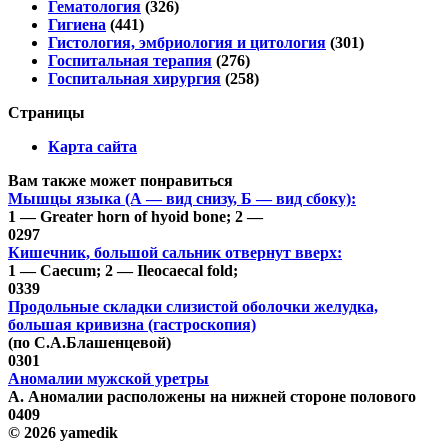
Гематология
(326)
Гигиена
(441)
Гистология, эмбриология и цитология
(301)
Госпитальная терапия
(276)
Госпитальная хирургия
(258)
Страницы
Карта сайта
Вам также может понравиться
Мышцы языка (А — вид снизу, Б — вид сбоку):
1 — Greater horn of hyoid bone; 2 —
0
297
Кишечник, большой сальник отвернут вверх:
1 — Caecum; 2 — Ileocaecal fold;
0
339
Продольные складки слизистой оболочки желудка,
большая кривизна (гастроскопия)
(по С.А.Блашенцевой)
0
301
Аномалии мужской уретры
А. Аномалии расположены на нижней стороне полового
0
409
© 2026 yamedik