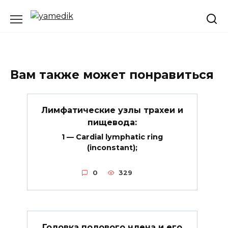
Перейти
к
содержанию
Вам также может понравиться
Лимфатические узлы трахеи и
пищевода:
1 — Cardial lymphatic ring
(inconstant);
0
329
Головка полового члена и его