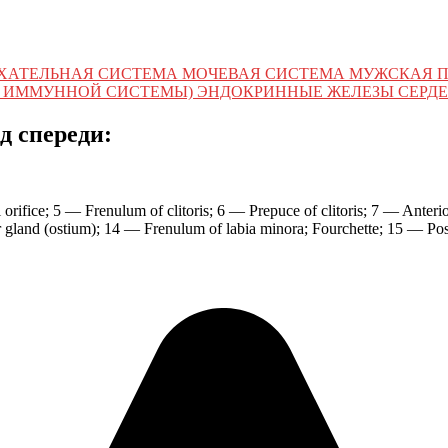
ХАТЕЛЬНАЯ СИСТЕМА МОЧЕВАЯ СИСТЕМА МУЖСКАЯ 
 ИММУННОЙ СИСТЕМЫ) ЭНДОКРИННЫЕ ЖЕЛЕЗЫ СЕРДЕ
д спереди:
orifice; 5 — Frenulum of clitoris; 6 — Prepuce of clitoris; 7 — Ante
 gland (ostium); 14 — Frenulum of labia minora; Fourchette; 15 — Po