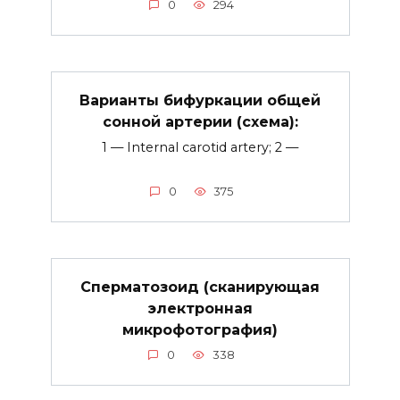
0
294
Варианты бифуркации общей
сонной артерии (схема):
1 — Internal carotid artery; 2 —
0
375
Сперматозоид (сканирующая
электронная
микрофотография)
0
338