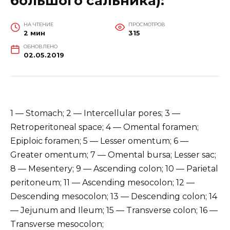
большого сальника):
НА ЧТЕНИЕ
ПРОСМОТРОВ
2 мин
315
ОБНОВЛЕНО
02.05.2019
1 — Stomach; 2 — Intercellular pores; 3 —
Retroperitoneal space; 4 — Omental foramen;
Epiploic foramen; 5 — Lesser omentum; 6 —
Greater omentum; 7 — Omental bursa; Lesser sac;
8 — Mesentery; 9 — Ascending colon; 10 — Parietal
peritoneum; 11 — Ascending mesocolon; 12 —
Descending mesocolon; 13 — Descending colon; 14
— Jejunum and Ileum; 15 — Transverse colon; 16 —
Transverse mesocolon;