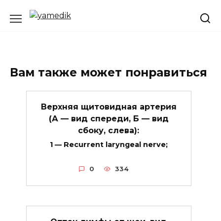
Перейти
к
содержанию
Вам также может понравиться
Верхняя щитовидная артерия
(А — вид спереди, Б — вид
сбоку, слева):
1 — Recurrent laryngeal nerve;
0
334