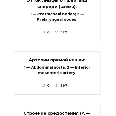
Отток лимфы от шеи, вид
спереди (схема):
1 — Pretracheal nodes; 2 —
Prelaryngeal nodes;
0
322
Артерии прямой кишки:
1 — Abdominal aorta; 2 — Inferior
mesenteric artery;
0
397
Строение средостения (А —