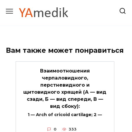
Перейти
к
содержанию
Вам также может понравиться
Взаимоотношения
черпаловидного,
перстневидного и
щитовидного хрящей (А — вид
сзади, Б — вид спереди, В —
вид сбоку):
1 — Arch of cricoid cartilage; 2 —
0
333