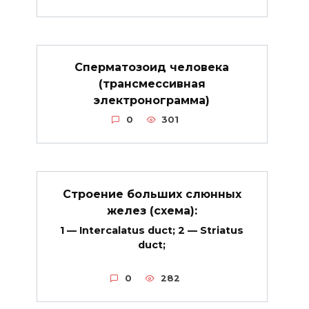
Сперматозоид человека
(трансмессивная
электронограмма)
0
301
Строение больших слюнных
желез (схема):
1 — Intercalatus duct; 2 — Striatus
duct;
0
282