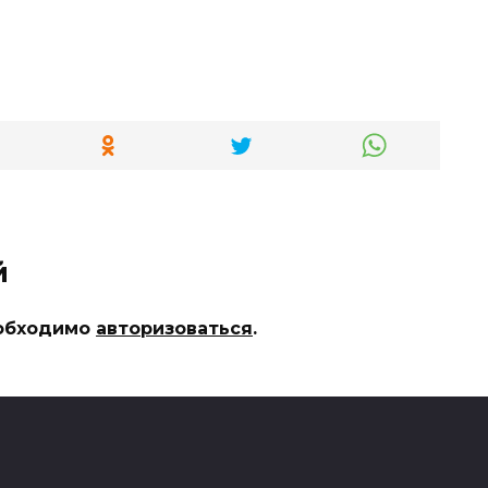
й
еобходимо
авторизоваться
.