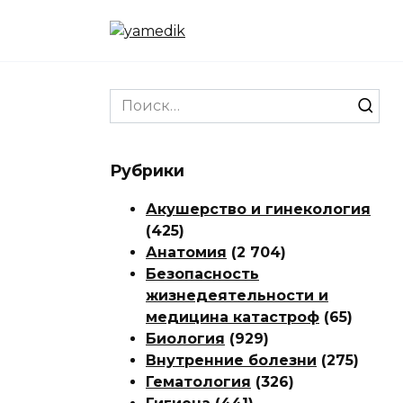
Перейти
к
содержанию
Search
for:
Рубрики
Акушерство и гинекология
(425)
Анатомия
(2 704)
Безопасность
жизнедеятельности и
медицина катастроф
(65)
Биология
(929)
Внутренние болезни
(275)
Гематология
(326)