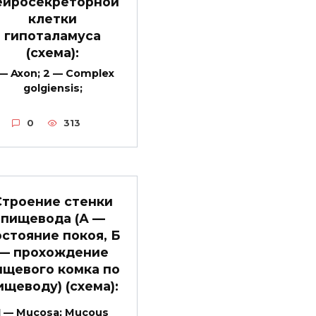
ейросекреторной
клетки
гипоталамуса
(схема):
 — Axon; 2 — Complex
golgiensis;
0
313
Строение стенки
пищевода (А —
остояние покоя, Б
— прохождение
ищевого комка по
ищеводу) (схема):
1 — Mucosa; Mucous