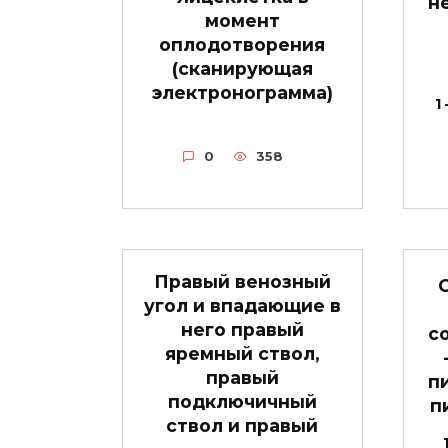
н
момент
оплодотворения
(сканирующая
электронограмма)
1
0
358
Правый венозный
угол и впадающие в
него правый
с
яремный ствол,
правый
п
подключичный
п
ствол и правый