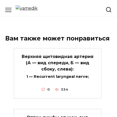
Перейти
к
содержанию
Вам также может понравиться
Верхняя щитовидная артерия
(А — вид спереди, Б — вид
сбоку, слева):
1 — Recurrent laryngeal nerve;
0
334