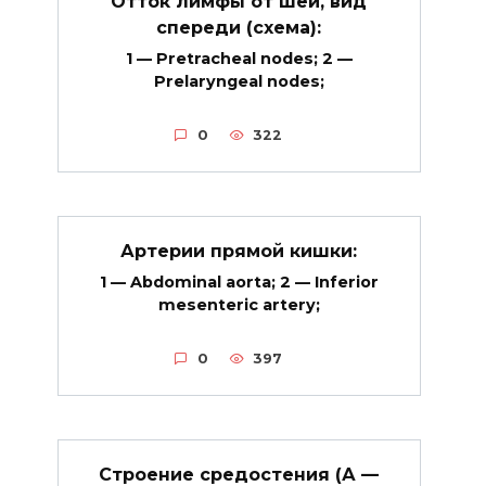
Отток лимфы от шеи, вид
спереди (схема):
1 — Pretracheal nodes; 2 —
Prelaryngeal nodes;
0
322
Артерии прямой кишки:
1 — Abdominal aorta; 2 — Inferior
mesenteric artery;
0
397
Строение средостения (А —