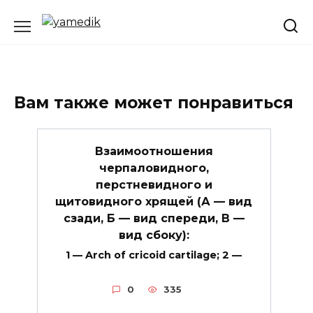
Перейти
к
содержанию
Вам также может понравиться
Взаимоотношения
черпаловидного,
перстневидного и
щитовидного хрящей (А — вид
сзади, Б — вид спереди, В —
вид сбоку):
1 — Arch of cricoid cartilage; 2 —
0
335