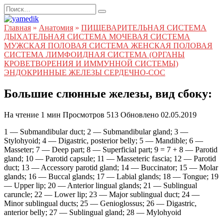
Перейти
Search
к
for:
содержанию
Главная
»
Анатомия
»
ПИЩЕВАРИТЕЛЬНАЯ СИСТЕМА
ДЫХАТЕЛЬНАЯ СИСТЕМА МОЧЕВАЯ СИСТЕМА
МУЖСКАЯ ПОЛОВАЯ СИСТЕМА ЖЕНСКАЯ ПОЛОВАЯ
СИСТЕМА ЛИМФОИДНАЯ СИСТЕМА (ОРГАНЫ
КРОВЕТВОРЕНИЯ И ИММУННОЙ СИСТЕМЫ)
ЭНДОКРИННЫЕ ЖЕЛЕЗЫ СЕРДЕЧНО-СОС
Большие слюнные железы, вид сбоку:
На чтение
1 мин
Просмотров
513
Обновлено
02.05.2019
1 — Submandibular duct; 2 — Submandibular gland; 3 —
Stylohyoid; 4 — Digastric, posterior belly; 5 — Mandible; 6 —
Masseter; 7 — Deep part; 8 — Superficial part; 9 = 7 + 8 — Parotid
gland; 10 — Parotid capsule; 11 — Masseteric fascia; 12 — Parotid
duct; 13 — Accessory parotid gland; 14 — Buccinator; 15 — Molar
glands; 16 — Buccal glands; 17 — Labial glands; 18 — Tongue; 19
— Upper lip; 20 — Anterior lingual glands; 21 — Sublingual
caruncle; 22 — Lower lip; 23 — Major sublingual duct; 24 —
Minor sublingual ducts; 25 — Genioglossus; 26 — Digastric,
anterior belly; 27 — Sublingual gland; 28 — Mylohyoid