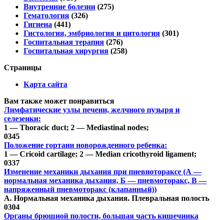
Внутренние болезни
(275)
Гематология
(326)
Гигиена
(441)
Гистология, эмбриология и цитология
(301)
Госпитальная терапия
(276)
Госпитальная хирургия
(258)
Страницы
Карта сайта
Вам также может понравиться
Лимфатические узлы печени, желчного пузыря и
селезенки:
1 — Thoracic duct; 2 — Mediastinal nodes;
0
345
Положение гортани новорожденного ребенка:
1 — Cricoid cartilage; 2 — Median cricothyroid ligament;
0
337
Изменение механики дыхания при пневнотораксе (А —
нормальная механика дыхания, Б — пневмоторакс, В —
напряженный пневмоторакс (клапанный))
А. Нормальная механика дыхания. Плевральная полость
0
304
Органы брюшной полости, большая часть кишечника