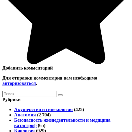
Добавить комментарий
Для отправки комментария вам необходимо
авторизоваться
.
Search
for:
Рубрики
Акушерство и гинекология
(425)
Анатомия
(2 704)
Безопасность жизнедеятельности и медицина
катастроф
(65)
Биология
(929)