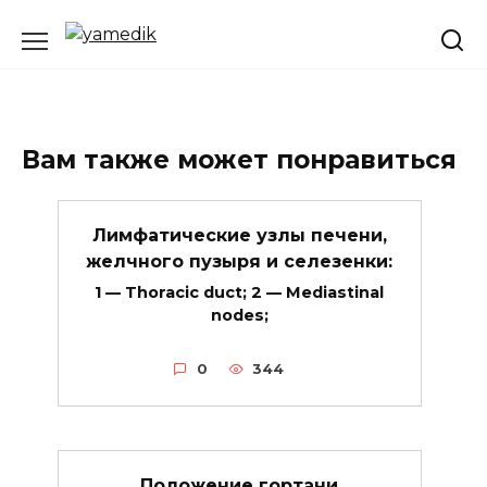
Перейти
к
содержанию
Вам также может понравиться
Лимфатические узлы печени,
желчного пузыря и селезенки:
1 — Thoracic duct; 2 — Mediastinal
nodes;
0
344
Положение гортани