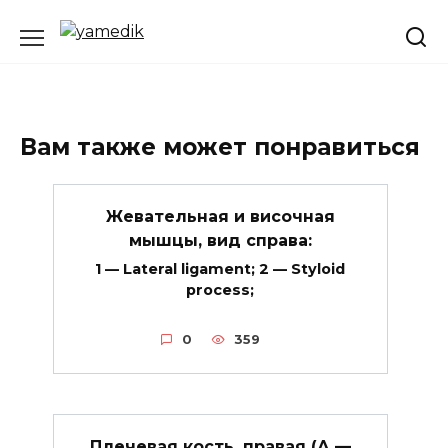
Перейти
к
содержанию
Вам также может понравиться
Жевательная и височная
мышцы, вид справа:
1 — Lateral ligament; 2 — Styloid
process;
0
359
Плечевая кость, правая (А —