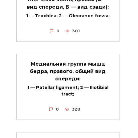
вид спереди, Б — вид сзади):
1 — Trochlea; 2 — Olecranon fossa;
0
301
Медиальная группа мышц
бедра, правого, общий вид
спереди:
1 — Patellar ligament; 2 — Iliotibial
tract;
0
328