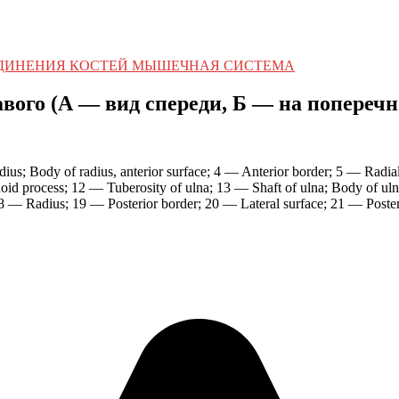
ЕДИНЕНИЯ КОСТЕЙ МЫШЕЧНАЯ СИСТЕМА
ого (А — вид спереди, Б — на поперечно
dius; Body of radius, anterior surface; 4 — Anterior border; 5 — Radia
oid process; 12 — Tuberosity of ulna; 13 — Shaft of ulna; Body of ul
18 — Radius; 19 — Posterior border; 20 — Lateral surface; 21 — Poster