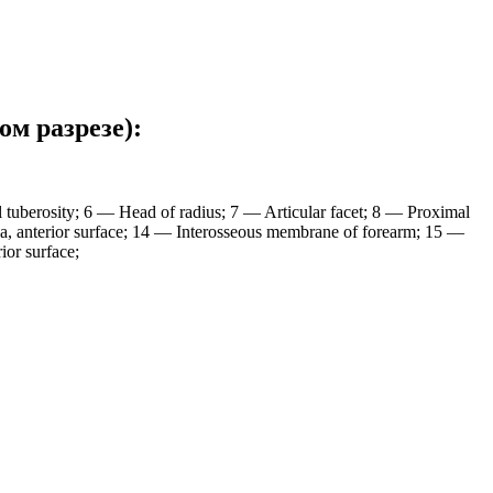
м разрезе):
l tuberosity; 6 — Head of radius; 7 — Articular facet; 8 — Proximal
na, anterior surface; 14 — Interosseous membrane of forearm; 15 —
ior surface;