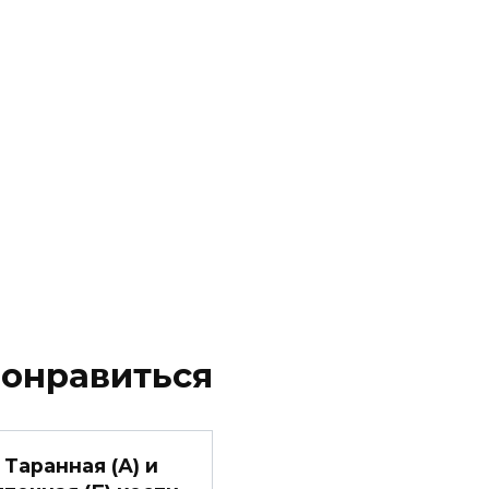
понравиться
Таранная (А) и