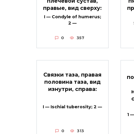
плечевой сустав,
п
правые, вид сверху:
пр
I — Condyle of humerus;
2 —
0
357
Связки таза, правая
по
половина таза, вид
изнутри, справа:
I — Ischial tuberosity; 2 —
1 
0
313