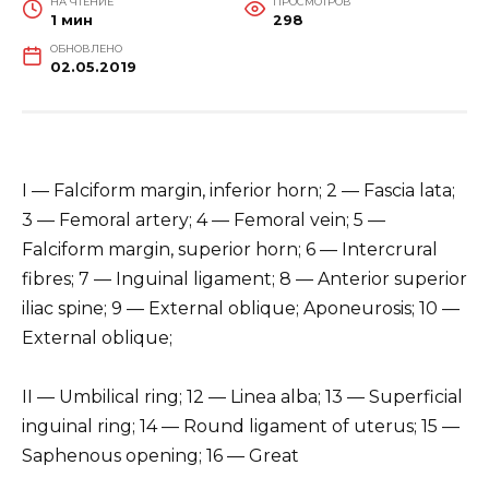
НА ЧТЕНИЕ
ПРОСМОТРОВ
1 мин
298
ОБНОВЛЕНО
02.05.2019
I — Falciform margin, inferior horn; 2 — Fascia lata;
3 — Femoral artery; 4 — Femoral vein; 5 —
Falciform margin, superior horn; 6 — Intercrural
fibres; 7 — Inguinal ligament; 8 — Anterior superior
iliac spine; 9 — External oblique; Aponeurosis; 10 —
External oblique;
II — Umbilical ring; 12 — Linea alba; 13 — Superficial
inguinal ring; 14 — Round ligament of uterus; 15 —
Saphenous opening; 16 — Great