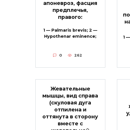
апоневроз, фасция
предплечья,
по
правого:
н
1 — Palmaris brevis; 2 —
Hypothenar eminence;
1 —
0
262
Жевательные
мышцы, вид справа
(скуловая дуга
отпилена и
у
оттянута в сторону
вместе с