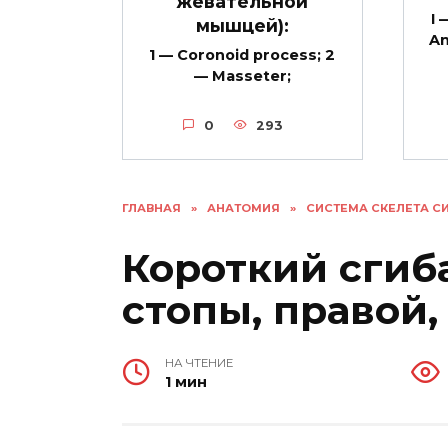
жевательной
I 
мышцей):
An
1 — Coronoid process; 2
— Masseter;
0
293
ГЛАВНАЯ
»
АНАТОМИЯ
»
СИСТЕМА СКЕЛЕТА С
Короткий сгиб
стопы, правой,
НА ЧТЕНИЕ
1 мин