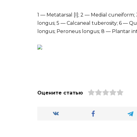
1 — Metatarsal [I]; 2 — Medial cuneiform;
longus; 5 — Calcaneal tuberosity; 6 — Qua
longus; Peroneus longus; 8 — Plantar inte
Оцените статью