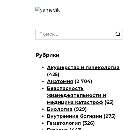
Перейти
к
содержанию
Search
for:
Рубрики
Акушерство и гинекология
(425)
Анатомия
(2 704)
Безопасность
жизнедеятельности и
медицина катастроф
(65)
Биология
(929)
Внутренние болезни
(275)
Гематология
(326)