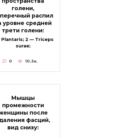
пространства
голени,
перечный распил
а уровне средней
трети голени:
 Plantaris; 2 — Triceps
surae;
0
10.3к.
Мышцы
промежности
женщины после
даления фасций,
вид снизу: