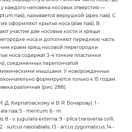
у каждого человека носовых отверстия —
tum nasi), называется верхушкой (apex nasi). С
я оформляют крылья носа (alae nasi). В
ют участие две носовые кости и хрящи
 перегородке носа и дополняют переднюю часть
Нижним краем хрящ носовой перегородки
ья носа содержат 3-4 тонкие пластинки
ares), соединенных перепончатой
 мимическими мышцами. У новорожденных
окончательно формируются только к 15 годам.
ека различная (рис. 288).