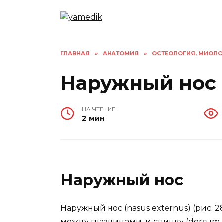
Перейти
к
содержанию
ГЛАВНАЯ
»
АНАТОМИЯ
»
ОСТЕОЛОГИЯ, МИОЛО
Наружный нос
НА ЧТЕНИЕ
2 мин
Наружный нос
Наружный нос (nasus externus) (рис. 2
между глазницами, и спинку (dorsum n