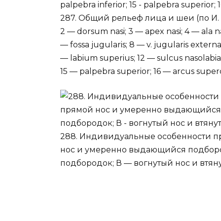
287. Общий рельеф лица и шеи (по И. Д.
2 — dorsum nasi; 3 — apex nasi; 4 — ala 
— fossa jugularis; 8 — v. jugularis externa;
— labium superius; 12 — sulcus nasolabial
15 — palpebra superior; 16 — arcus superci
288. Индивидуальные особенности пр
нос и умеренно выдающийся подбор
подбородок; В — вогнутый нос и втя