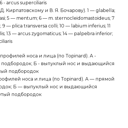
 Кирпатовскому и В. Я. Бочарову). 1 — glabella;
nasi; 5 — mentum; 6 — m. sternocleidomastoideus; 7
 9 — plica transversa colli; 10 — labium inferius; 11
is; 13 — arcus zygomaticus; 14 — palpebra inferior;
liaris
офилей носа и лица (по Topinard). А — прямой
одок; Б — выпуклый нос и выдающийся
нутый подбородок