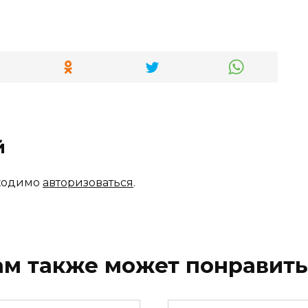
й
бходимо
авторизоваться
.
ам также может понравить