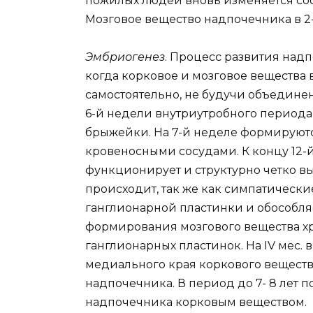
пожилых людей вновь изменяется соо
Мозговое вещество надпочечника в 2-
Эмбриогенез
. Процесс развития над
когда корковое и мозговое вещества
самостоятельно, не будучи объедине
6-й недели внутриутробного периода
брыжейки. На 7-й неделе формируютс
кровеносными сосудами. К концу 12-
функционирует и структурно четко в
происходит, так же как симпатически
ганглионарной пластинки и обособля
формирования мозгового вещества х
ганглионарных пластинок. На IV мес. 
медиального края коркового веществ
надпочечника. В период до 7- 8 лет 
надпочечника корковым веществом.