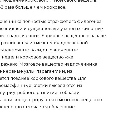
тношение коркового и мозгового веществ.
3 раза больше, чем корковое.
почечника полностью отражает его филогенез,
 возникали и существовали у многих животных
ны в надпочечник. Корковое вещество в начале
 развивается из мезотелия дорсальной
я клеточные тяжи, отграниченные
й недели корковое вещество уже
ыражено. Мозговое вещество надпочечника
е нервные узлы, параганглии, из
ется позднее коркового вещества. Для
ромаффинные клетки выселяются из
внутриутробного развития в области
а они концентрируются в мозговое вещество
постепенно отмечается обрастание