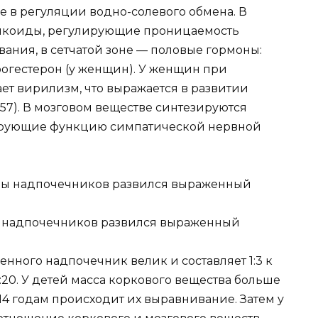
е в регуляции водно-солевого обмена. В
тикоиды, регулирующие проницаемость
ания, в сетчатой зоне — половые гормоны:
рогестерон (у женщин). У женщин при
ет вирилизм, что выражается в развитии
357). В мозговом веществе синтезируются
ирующие функцию симпатической нервной
ры надпочечников развился выраженный
енного надпочечник велик и составляет 1:3 к
1:20. У детей масса коркового вещества больше
 14 годам происходит их выравнивание. Затем у