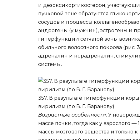
и дезоксикортикостерон, участвующи
пучковой зоне образуются гликокор
сосудов и процессы коллагенообразов
андрогены (у мужчин), эстрогены и п
гиперфункции сетчатой зоны возника
обильного волосяного покрова (рис. 
адреналин и норадреналин, стимул
системы.
357. В результате гиперфункции ко
вирилизм (по В. Г. Баранову)
Возрастные особенности
. У новорожд
массе почки, тогда как у взрослого — 
массы мозгового вещества и только к