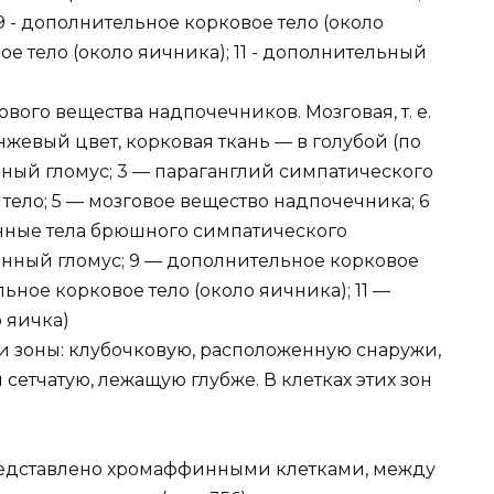
вого вещества надпочечников. Мозговая, т. е.
жевый цвет, корковая ткань — в голубой (по
онный гломус; 3 — параганглий симпатического
тело; 5 — мозговое вещество надпочечника; 6
нные тела брюшного симпатического
нный гломус; 9 — дополнительное корковое
льное корковое тело (около яичника); 11 —
 яичка)
и зоны: клубочковую, расположенную снаружи,
сетчатую, лежащую глубже. В клетках этих зон
едставлено хромаффинными клетками, между