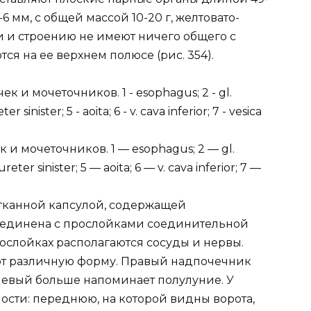
6 мм, с общей массой 10-20 г, желтовато-
и и строению не имеют ничего общего с
ся на ее верхнем полюсе (рис. 354).
 и мочеточников. 1 — esophagus; 2 — gl.
ureter sinister; 5 — aoita; 6 — v. cava inferior; 7 —
тканной капсулой, содержащей
оединена с прослойками соединительной
ослойках располагаются сосуды и нервы.
т различную форму. Правый надпочечник
левый больше напоминает полулуние. У
ости: переднюю, на которой видны ворота,