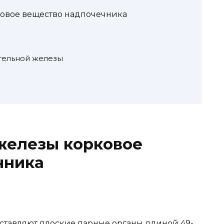
овое вещество надпочечника
ательной железы
елезы корковое
чника
едставляют плоские парные органы длиной 49-