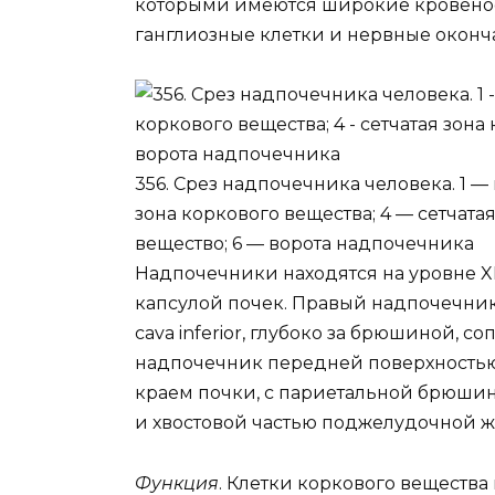
которыми имеются широкие кровенос
ганглиозные клетки и нервные оконч
356. Срез надпочечника человека. 1 — 
зона коркового вещества; 4 — сетчата
вещество; 6 — ворота надпочечника
Надпочечники находятся на уровне X
капсулой почек. Правый надпочечник 
cava inferior, глубоко за брюшиной, 
надпочечник передней поверхностью
краем почки, с париетальной брюшин
и хвостовой частью поджелудочной ж
Функция
. Клетки коркового веществ