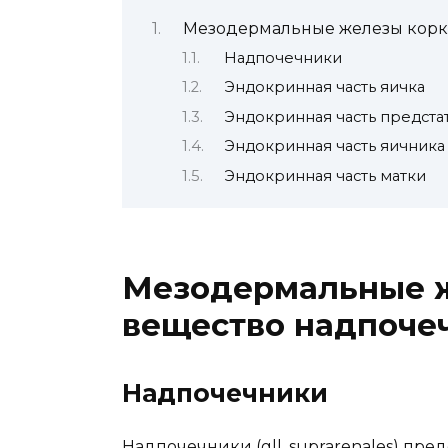
Мезодермальные железы корк
Надпочечники
Эндокринная часть яичка
Эндокринная часть предст
Эндокринная часть яичника
Эндокринная часть матки
Мезодермальные ж
вещество надпоче
Надпочечники
Надпочечники (gll. suprarenales) пр