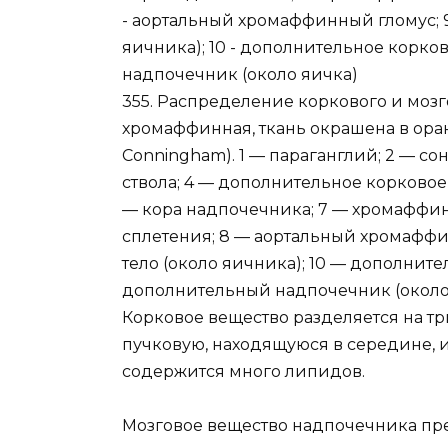
355. Распределение коркового и мозго
хромаффинная, ткань окрашена в оран
Conningham). 1 — параганглий; 2 — с
ствола; 4 — дополнительное корковое 
— кора надпочечника; 7 — хромаффи
сплетения; 8 — аортальный хромаффи
тело (около яичника); 10 — дополните
дополнительный надпочечник (около
Корковое вещество разделяется на тр
пучковую, находящуюся в середине, и 
содержится много липидов.
Мозговое вещество надпочечника пр