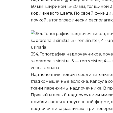
60 мм, шириной 15-20 мм, толщиной 3-
коричневого цвета. По своей функци
почкой, а топографически располагают
354. Топография надпочечников, почек
suprarenalis sinistra; 3 — ren sinister; 4 — 
vesica urinaria
Надпочечник покрыт соединительно
гладкомышечные волокна. Капсула с
ткани паренхимы надпочечника. В пр
Правый и левый надпочечники имею
приближается к треугольной форме, 
надпочечника различают три поверхн