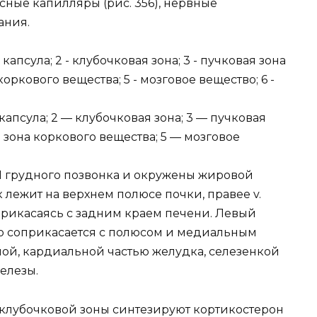
ные капилляры (рис. 356), нервные
ания.
капсула; 2 — клубочковая зона; 3 — пучковая
я зона коркового вещества; 5 — мозговое
I грудного позвонка и окружены жировой
лежит на верхнем полюсе почки, правее v.
соприкасаясь с задним краем печени. Левый
 соприкасается с полюсом и медиальным
ой, кардиальной частью желудка, селезенкой
елезы.
а клубочковой зоны синтезируют кортикостерон