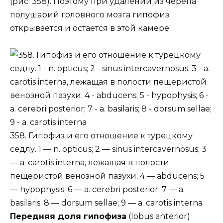
(рис. 358). Поэтому при удалении из черепа
полушарий головного мозга гипофиз
открывается и остается в этой камере.
358. Гипофиз и его отношение к турецкому
седлу. 1 — n. opticus; 2 — sinus intercavernosus; 3
— a. carotis interna, лежащая в полости
пещеристой венозной пазухи; 4 — abducens; 5
— hypophysis; 6 — a. cerebri posterior; 7 — a.
basilaris; 8 — dorsum sellae; 9 — a. carotis interna
Передняя доля гипофиза
(lobus anterior)