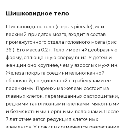
Шишковидное тело
Шишковидное тело (corpus pineale), или
верхний придаток мозга, входит в состав
промежуточного отдела головного мозга (рис.
361). Его масса 0,2 г. Тело имеет яйцеобразную
форму, сплющенную сверху вниз. У детей и
женщин оно крупнее, чем у взрослых мужчин.
Железа покрыта соединительнотканной
оболочкой, соединенной с трабекулами ее
паренхимы. Паренхима железы состоит из
главных клеток, перемешанных с астроцитаки,
редкими ганглиозными клетками, мякотными
и безмякотными нервными волокнами. После
7 лет отмечается редукция клеточных
элементов. У пожилых отмечается разрастание