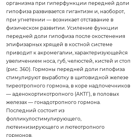
организма при гиперфункции передней доли
гипофиза развивается гигантизм и, наоборот,
при угнетении — возникает отставание в
физическом развитии. Усиление функции
передней доли гипофиза после окостенения
эпифизарных хрящей в костной системе
приводит к акромегалии, характеризующейся
увеличением носа, губ, челюстей, кистей и стоп
(рис. 360). Гормоны передней доли гипофиза
стимулируют выработку в щитовидной железе
тиреотропного гормона, в коре надпочечников
— аденокортикотропного (АКТГ), в половых
железах — гонадотропного гормона.
Последний состоит из
фолликулостимулирующего,
лютеинизирующего и лютеотропного
гормонов.