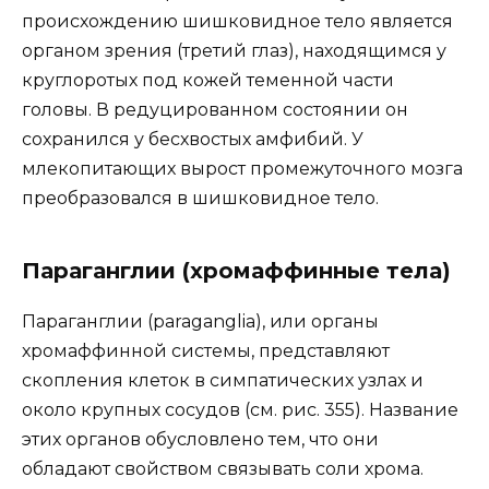
происхождению шишковидное тело является
органом зрения (третий глаз), находящимся у
круглоротых под кожей теменной части
головы. В редуцированном состоянии он
сохранился у бесхвостых амфибий. У
млекопитающих вырост промежуточного мозга
преобразовался в шишковидное тело.
Параганглии (хромаффинные тела)
Параганглии (paraganglia), или органы
хромаффинной системы, представляют
скопления клеток в симпатических узлах и
около крупных сосудов (см. рис. 355). Название
этих органов обусловлено тем, что они
обладают свойством связывать соли хрома.