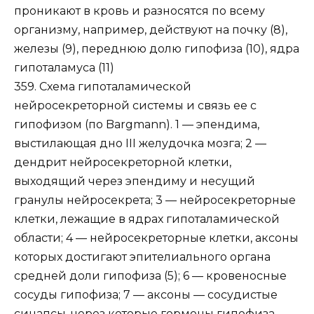
359. Схема гипоталамической
нейросекреторной системы и связь ее с
гипофизом (по Bargmann). 1 — эпендима,
выстилающая дно III желудочка мозга; 2 —
дендрит нейросекреторной клетки,
выходящий через эпендиму и несущий
гранулы нейросекрета; 3 — нейросекреторные
клетки, лежащие в ядрах гипоталамической
области; 4 — нейросекреторные клетки, аксоны
которых достигают эпителиального органа
средней доли гипофиза (5); 6 — кровеносные
сосуды гипофиза; 7 — аксоны — сосудистые
синапсы, через которые гормоны гипофиза