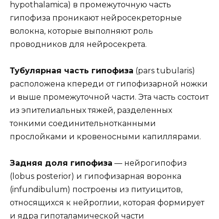
hypothalamica) в промежуточную часть
гипофиза проникают нейросекреторные
волокна, которые выполняют роль
проводников для нейросекрета.
Тубулярная часть гипофиза
(pars tubularis)
расположена кпереди от гипофизарной ножки
и выше промежуточной части. Эта часть состоит
из эпителиальных тяжей, разделенных
тонкими соединительнотканными
прослойками и кровеносными капиллярами.
Задняя доля гипофиза
— нейрогипофиз
(lobus posterior) и гипофизарная воронка
(infundibulum) построены из питуицитов,
относящихся к нейроглии, которая формирует
и ядра гипоталамической части