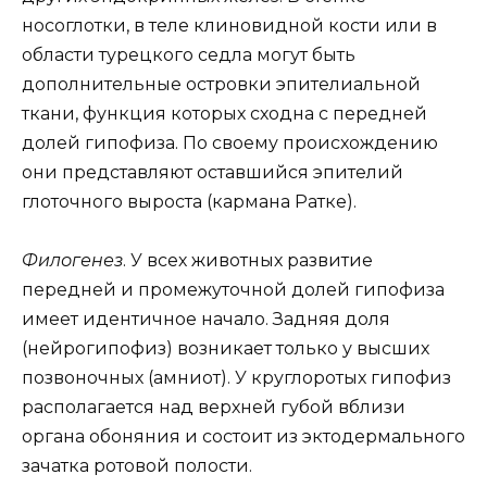
носоглотки, в теле клиновидной кости или в
области турецкого седла могут быть
дополнительные островки эпителиальной
ткани, функция которых сходна с передней
долей гипофиза. По своему происхождению
они представляют оставшийся эпителий
глоточного выроста (кармана Ратке).
Филогенез
. У всех животных развитие
передней и промежуточной долей гипофиза
имеет идентичное начало. Задняя доля
(нейрогипофиз) возникает только у высших
позвоночных (амниот). У круглоротых гипофиз
располагается над верхней губой вблизи
органа обоняния и состоит из эктодермального
зачатка ротовой полости.