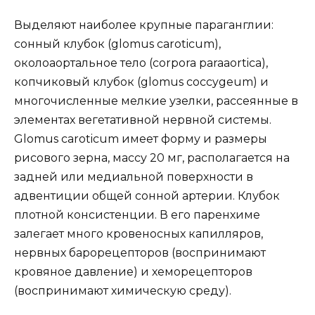
Выделяют наиболее крупные параганглии:
сонный клубок (glomus caroticum),
околоаортальное тело (corpora paraaortica),
копчиковый клубок (glomus coccygeum) и
многочисленные мелкие узелки, рассеянные в
элементах вегетативной нервной системы.
Glomus caroticum имеет форму и размеры
рисового зерна, массу 20 мг, располагается на
задней или медиальной поверхности в
адвентиции общей сонной артерии. Клубок
плотной консистенции. В его паренхиме
залегает много кровеносных капилляров,
нервных барорецепторов (воспринимают
кровяное давление) и хеморецепторов
(воспринимают химическую среду).