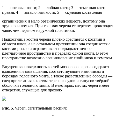
1 — носовые кости; 2 — лобная кость; 3 — теменная кость
правая; 4 — затылочная кость; 5 — скуловая кость левая
органических и мало органических веществ, поэтому она
хрупкая и ломкая. При травмах черепа ее перелом происходит
чаще, чем перелом наружной пластинки.
Надкостница костей черепа плотно срастается с костями в
области швов, а на остальном протяжении она соединяется с
костями рыхло и ограничивает поднадкостничное
клетчаточное пространство в пределах одной кости. В этом
пространстве возможно возникновение гнойников и гематом.
Внутренняя поверхность костей мозгового черепа содержит
вдавления и возвышения, соответствующие извилинам и
бороздам головного мозга, а также разветвленные борозды —
след прилегания к костям черепа сосудов и синусов твёрдой
оболочки головного мозга. В некоторых местах череп имеет
отверстия, служащие для прохож-
Рис. 5.
Череп, сагиттальный распил: