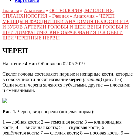
Карта сайта
Главная
»
Анатомия
»
ОСТЕОЛОГИЯ, МИОЛОГИЯ,
СПЛАНХНОЛОГИЯ
»
Главная
»
Анатомия
»
ЧЕРЕП
МЫШЦЫ И ФАСЦИИ ШЕИ АНАТОМИЯ ПОЛОСТИ РТА
И ЗУБОВ АРТЕРИИ ГОЛОВЫ И ШЕИ ВЕНЫ ГОЛОВЫ И
ШЕИ ЛИМФАТИЧЕСКИЕ ОБРАЗОВАНИЯ ГОЛОВЫ И
ШЕИ ЧЕРЕПНЫЕ НЕРВЫ
ЧЕРЕП_
На чтение
4 мин
Обновлено
02.05.2019
Скелет головы составляют парные и непарные кости, которые
в совокупности носят название
череп
(cranium)
(рис. 1-6).
Одни кости черепа являются губчатыми, другие — плоскими
и смешанными.
Рис. 1.
Череп, вид спереди (лицевая норма):
1 — лобная кость; 2 — теменная кость; 3 — клиновидная
кость; 4 — височная кость; 5 — скуловая кость; 6 —
решётчатая кость; 7 — слезная кость; 8 — носовая кость; 9 —