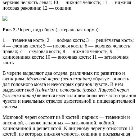
верхняя челюсть левая; 10 — нижняя челюсть; 11 — нижняя
носовая раковина; 12 — сошник
Рис. 2.
Череп, вид сбоку (латеральная норма):
1 — теменная кость; 2 — лобная кость; 3 — решётчатая кость;
4 — слезная кость; 5 — носовая кость; 6 — верхняя челюсть
правая; 7 — скуловая кость; 8 — нижняя челюсть; 9 —
клиновидная кость; 10 — височная кость; 11 — затылочная
кость
В черепе выделяют два отдела, различных по развитию и
функциям.
Мозговой череп (neurocranium)
образует полость
для головного мозга и некоторых органов чувств. В нем
выделяют
свод (calvaria)
и
основание (basis). Лицевой череп
(viscerocranium)
является вместилищем большей части органов
чувств и начальных отделов дыхательной и пищеварительной
систем.
Мозговой череп состоит из 8 костей: парных — теменной и
височной, а также непарных — затылочной, лобной,
клиновидной и решётчатой. К лицевому черепу относятся 13
костей, из которых нижняя челюсть, сошник и подъязычная