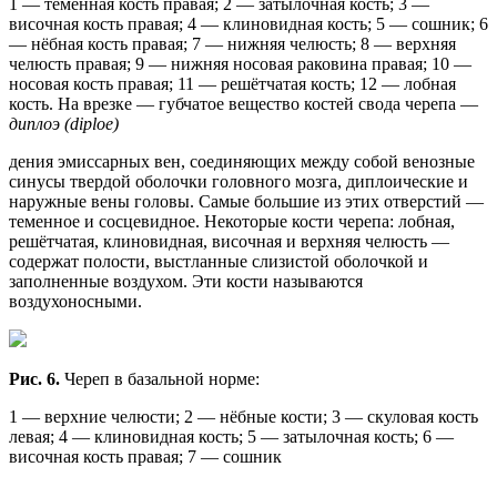
1 — теменная кость правая; 2 — затылочная кость; 3 —
височная кость правая; 4 — клиновидная кость; 5 — сошник; 6
— нёбная кость правая; 7 — нижняя челюсть; 8 — верхняя
челюсть правая; 9 — нижняя носовая раковина правая; 10 —
носовая кость правая; 11 — решётчатая кость; 12 — лобная
кость. На врезке — губчатое вещество костей свода черепа —
диплоэ (diploe)
дения эмиссарных вен, соединяющих между собой венозные
синусы твердой оболочки головного мозга, диплоические и
наружные вены головы. Самые большие из этих отверстий —
теменное и сосцевидное. Некоторые кости черепа: лобная,
решётчатая, клиновидная, височная и верхняя челюсть —
содержат полости, выстланные слизистой оболочкой и
заполненные воздухом. Эти кости называются
воздухоносными.
Рис. 6.
Череп в базальной норме:
1 — верхние челюсти; 2 — нёбные кости; 3 — скуловая кость
левая; 4 — клиновидная кость; 5 — затылочная кость; 6 —
височная кость правая; 7 — сошник