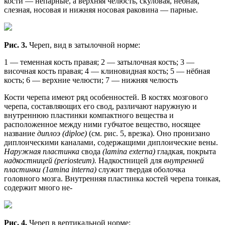
кости — непарные, а верхняя челюсть, скуловая, нёбная,
слезная, носовая и нижняя носовая раковина — парные.
Рис. 3.
Череп, вид в затылочной норме:
1 — теменная кость правая; 2 — затылочная кость; 3 —
височная кость правая; 4 — клиновидная кость; 5 — нёбная
кость; 6 — верхние челюсти; 7 — нижняя челюсть
Кости черепа имеют ряд особенностей. В костях мозгового
черепа, составляющих его свод, различают наружную и
внутреннюю пластинки компактного вещества и
расположенное между ними губчатое вещество, носящее
название
диплоэ (diploe)
(см. рис. 5, врезка). Оно пронизано
диплоическими каналами, содержащими диплоические вены.
Наружная пластинка
свода
(lamina externa)
гладкая, покрыта
надкостницей (periosteum).
Надкостницей для
внутренней
пластинки (1атinа interna)
служит твердая оболочка
головного мозга. Внутренняя пластинка костей черепа тонкая,
содержит много не-
Рис. 4.
Череп в вертикальной норме: