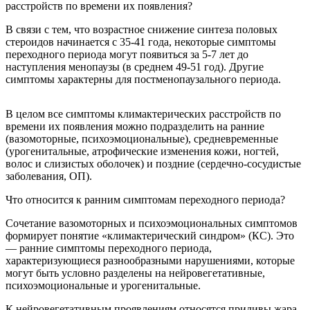
расстройств по времени их появления?
В связи с тем, что возрастное снижение синтеза половых
стероидов начинается с 35-41 года, некоторые симптомы
переходного периода могут появиться за 5-7 лет до
наступления менопаузы (в среднем 49-51 год). Другие
симптомы характерны для постменопаузального периода.
В целом все симптомы климактерических расстройств по
времени их появления можно подразделить на ранние
(вазомоторные, психоэмоциональные), средневременные
(урогенитальные, атрофические изменения кожи, ногтей,
волос и слизистых оболочек) и поздние (сердечно-сосудистые
заболевания, ОП).
Что относится к ранним симптомам переходного периода?
Сочетание вазомоторных и психоэмоциональных симптомов
формирует понятие «климактерический синдром» (КС). Это
— ранние симптомы переходного периода,
характеризующиеся разнообразными нарушениями, которые
могут быть условно разделены на нейровегетативные,
психоэмоциональные и урогенитальные.
К нейровегетативным проявлениям относятся приливы жара,