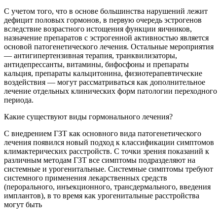
С учетом того, что в основе большинства нарушений лежит
дефицит половых гормонов, в первую очередь эстрогенов
вследствие возрастного истощения функции яичников,
назначение препаратов с эстрогенной активностью является
основой патогенетического лечения. Остальные мероприятия
— антигипертензивная терапия, транквилизаторы,
антидепрессанты, витамины, бифосфоны и препараты
кальция, препараты кальцитонина, физиотерапевтические
воздействия — могут рассматриваться как дополнительное
лечение отдельных клинических форм патологии переходного
периода.
Какие существуют виды гормонального лечения?
С внедрением ГЗТ как основного вида патогенетического
лечения появился новый подход к классификации симптомов
климактерических расстройств. С точки зрения показаний к
различным методам ГЗТ все симптомы подразделяют на
системные и урогенитальные. Системные симптомы требуют
системного применения лекарственных средств
(перорального, инъекционного, трансдермального, введения
имплантов), в то время как урогенитальные расстройства
могут быть