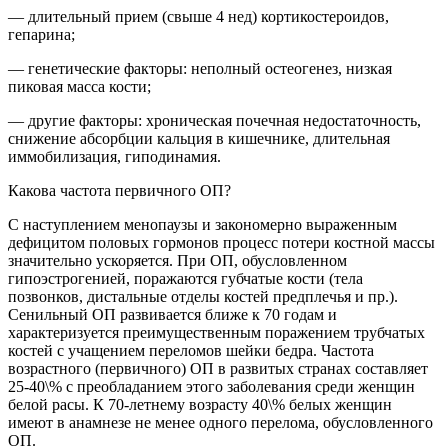
— длительный прием (свыше 4 нед) кортикостероидов,
гепарина;
— генетические факторы: неполный остеогенез, низкая
пиковая масса кости;
— другие факторы: хроническая почечная недостаточность,
снижение абсорбции кальция в кишечнике, длительная
иммобилизация, гиподинамия.
Какова частота первичного ОП?
С наступлением менопаузы и закономерно выраженным
дефицитом половых гормонов процесс потери костной массы
значительно ускоряется. При ОП, обусловленном
гипоэстрогенией, поражаются губчатые кости (тела
позвонков, дистальные отделы костей предплечья и пр.).
Сенильный ОП развивается ближе к 70 годам и
характеризуется преимущественным поражением трубчатых
костей с учащением переломов шейки бедра. Частота
возрастного (первичного) ОП в развитых странах составляет
25-40\% с преобладанием этого заболевания среди женщин
белой расы. К 70-летнему возрасту 40\% белых женщин
имеют в анамнезе не менее одного перелома, обусловленного
ОП.