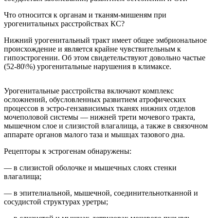
Что относится к органам и тканям-мишеням при
урогенитальных расстройствах КС?
Нижний урогенитальный тракт имеет общее эмбриональное
происхождение и является крайне чувствительным к
гипоэстрогении. Об этом свидетельствуют довольно частые
(52-80\%) урогенитальные нарушения в климаксе.
Урогенитальные расстройства включают комплекс
осложнений, обусловленных развитием атрофических
процессов в эстро-гензависимых тканях нижних отделов
мочеполовой системы — нижней трети мочевого тракта,
мышечном слое и слизистой влагалища, а также в связочном
аппарате органов малого таза и мышцах тазового дна.
Рецепторы к эстрогенам обнаружены:
— в слизистой оболочке и мышечных слоях стенки
влагалища;
— в эпителиальной, мышечной, соединительнотканной и
сосудистой структурах уретры;