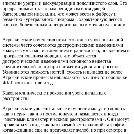
эпителии уретры и васкуляризации подслизистого слоя. Это
предрасполагает к частым рецидивам восходящей
бактериальной инфекции, что может вести к фиброзу и
развитию «уретрального синдрома», характеризующегося
частым, болезненным и непроизвольным мочеиспусканием.
Атрофические изменения нижнего отдела урогенитальной
системы часто сочетаются дистрофическими изменениями
кожи, ее сухостью, истончением и ранимостью, появлением и
прогрессированием морщин, что объясняется
дистрофическими изменениями основного вещества
соединительной ткани при снижении уровня эстрогенов.
Усиливаются ломкость ногтей, сухость и выпадение волос.
Атрофические процессы наблюдаются в слизистой оболочке
ЖКТ, конъюнктиве и т.д.
Каковы клинические проявления урогенитальных
расстройств?
Атрофические урогенитальные изменения могут возникать
как в пери-, так и в постменопаузе и называются иногда
«местными климактерическими расстройствами». Они могут
проявляться в виде так называемой «молчаливой» атрофии,
когда женщина еще не предъявляет жалоб, но при осмотре в