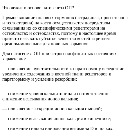
Что лежит в основе патогенеза ОП?
Прямое влияние половых гормонов (эстрадиола, прогестерона
и тестостерона) на кости осуществляется посредством
связывания их со специфическими рецепторами на
остеобластах и остеокластах, поэтому в настоящее время
принято называть губчатое вещество костей «третьим
органом-мишенью» для половых гормонов.
Для патогенеза ОП при эстрогендефицитных состояниях
характерно:
— повышение чувствительности к паратгормону вследствие
увеличения содержания в костной ткани рецепторов к
паратгормону и усиление резорбции;
— снижение уровня кальцитонина и соответственно
снижение всасывания ионов кальция;
— повышение экскреции ионов кальция с мочой;
— снижение всасывания ионов кальция в кишечнике;
— снижение гидроксилирования витамина D в почках;