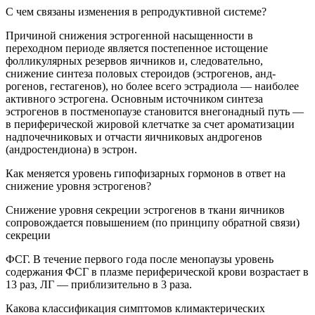
С чем связаны изменения в репродуктивной системе?
Причиной снижения эстрогенной насыщенности в
переходном периоде является постепенное истощение
фолликулярных резервов яичников и, следовательно,
снижение синтеза половых стероидов (эстрогенов, анд-
рогенов, гестагенов), но более всего эстрадиола — наиболее
активного эстрогена. Основным источником синтеза
эстрогенов в постменопаузе становится внегонадный путь —
в периферической жировой клетчатке за счет ароматизации
надпочечниковых и отчасти яичниковых андрогенов
(андростендиона) в эстрон.
Как меняется уровень гипофизарных гормонов в ответ на
снижение уровня эстрогенов?
Снижение уровня секреции эстрогенов в ткани яичников
сопровождается повышением (по принципу обратной связи)
секреции
ФСГ. В течение первого года после менопаузы уровень
содержания ФСГ в плазме периферической крови возрастает в
13 раз, ЛГ — приблизительно в 3 раза.
Какова классификация симптомов климактерических