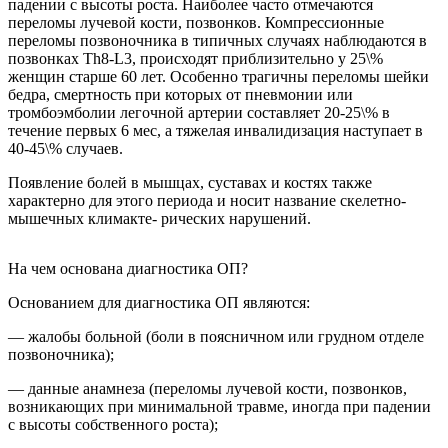
падении с высоты роста. Наиболее часто отмечаются
переломы лучевой кости, позвонков. Компрессионные
переломы позвоночника в типичных случаях наблюдаются в
позвонках Th8-L3, происходят приблизительно у 25\%
женщин старше 60 лет. Особенно трагичны переломы шейки
бедра, смертность при которых от пневмонии или
тромбоэмболии легочной артерии составляет 20-25\% в
течение первых 6 мес, а тяжелая инвалидизация наступает в
40-45\% случаев.
Появление болей в мышцах, суставах и костях также
характерно для этого периода и носит название скелетно-
мышечных климакте- рических нарушений.
На чем основана диагностика ОП?
Основанием для диагностика ОП являются:
— жалобы больной (боли в поясничном или грудном отделе
позвоночника);
— данные анамнеза (переломы лучевой кости, позвонков,
возникающих при минимальной травме, иногда при падении
с высоты собственного роста);