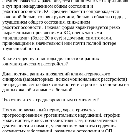
средней тяжести характеризуется наличием 10-20 «приливов»
в сут при ненарушенном общем состоянии и
работоспособности. КС средней тяжести сопровождается
головной болью, головокружением, болью в области сердца,
ухудшением общего состояния, снижением
работоспособности. Тяжелая форма характеризуется резко
выраженными проявлениями КС, очень частыми
«приливами» (более 20 в сут) и другими симптомами,
приводящими к значительной или почти полной потере
трудоспособности.
Какие существуют методы диагностики ранних
климактерических расстройств?
Диагностика ранних проявлений климактерического
синдрома (вазомоторных, психоэмоциональных расстройств)
не представляет особых сложностей и строится в основном на
данных жалоб и анамнеза больной.
Что относится к средневременным симптомам?
Постменопаузальный период характеризуется
прогрессированием урогенитальных нарушений, атрофии
кожи, ногтей, волос, конъюнктивы глаз, познавательной
деятельности и памяти, увеличением частоты сердечно-
сосудистых заболеваний, развитием остеопении и ОП.