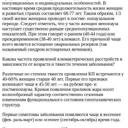
популяционных и индивидуальных особенностей. В
настоящее время средняя продолжительность жизни женщин
в развитых странах составляет 68-77 лет. Таким образом, 1/3
своей жизни женщина проводит в постме- нопаузальном
периоде. Следует отметить, что у части женщин менопауза
наступает существенно раньше среднепопуляционных
показателей. При этом говорят о раннем (40-44 года) или
преждевременном (38-40 лет) климаксе. Его причиной чаще
всего является истощение овариальных резервов (так
называемый синдром истощенных яичников).
Какова частота проявлений климактерических расстройств в
зависимости от возраста и тяжести течения заболевания?
Различные по степени тяжести проявления КП встречаются у
40-60\% женщин старше 40 лет. Первые его признаки
возникают чаще в 45-50 лет — на рубеже пре- и
постменопаузы. Кривая появления приливов жара носит
волнообразный характер соответственно сезонным
изменениям функционального состояния гипоталамических
структур.
Первые симптомы заболевания появляются чаще в весеннее
(фев- раль-март) или осеннее (сентябрь-октябрь) время года.