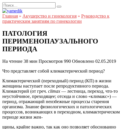
Перейти
Search
к
for:
содержанию
Главная
»
Акушерство и гинекология
»
Руководство к
практическим занятиям по гинекологии
ПАТОЛОГИЯ
ПЕРИМЕНОПАУЗАЛЬНОГО
ПЕРИОДА
На чтение
38 мин
Просмотров
990
Обновлено
02.05.2019
Что представляет собой климактерический период?
Климактерический (переходный) период (КП) в жизни
женщины наступает после репродуктивного периода.
Климактерий (от греч.
climax
— лестница, переход, что-то
неустойчивое, преходящее; отсюда и слово «климакс») —
период, отражающий неизбежные процессы старения
организма. Знание физиологических и патологических
процессов, возникающих в переходном, климактерическом
периоде жизни жен-
щины, крайне важно, так как оно позволяет обоснованно