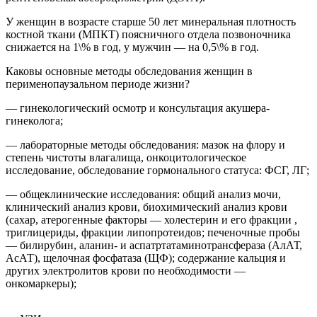
У женщин в возрасте старше 50 лет минеральная плотность
костной ткани (МПКТ) поясничного отдела позвоночника
снижается на 1\% в год, у мужчин — на 0,5\% в год.
Каковы основные методы обследования женщин в
перименопаузальном периоде жизни?
— гинекологический осмотр и консультация акушера-
гинеколога;
— лабораторные методы обследования: мазок на флору и
степень чистоты влагалища, онкоцитологическое
исследование, обследование гормонального статуса: ФСГ, ЛГ;
— общеклинические исследования: общий анализ мочи,
клинический анализ крови, биохимический анализ крови
(сахар, атерогенные факторы — холестерин и его фракции ,
триглицериды, фракции липопротеидов; печеночные пробы
— билирубин, аланин- и аспатртатаминотрансфераза (АлАТ,
АсАТ), щелочная фосфатаза (ЩФ); содержание кальция и
других электролитов крови по необходимости —
онкомаркеры);