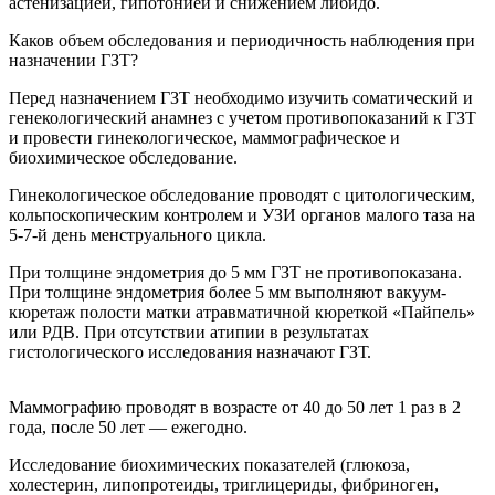
астенизацией, гипотонией и снижением либидо.
Каков объем обследования и периодичность наблюдения при
назначении ГЗТ?
Перед назначением ГЗТ необходимо изучить соматический и
генекологический анамнез с учетом противопоказаний к ГЗТ
и провести гинекологическое, маммографическое и
биохимическое обследование.
Гинекологическое обследование проводят с цитологическим,
кольпоскопическим контролем и УЗИ органов малого таза на
5-7-й день менструального цикла.
При толщине эндометрия до 5 мм ГЗТ не противопоказана.
При толщине эндометрия более 5 мм выполняют вакуум-
кюретаж полости матки атравматичной кюреткой «Пайпель»
или РДВ. При отсутствии атипии в результатах
гистологического исследования назначают ГЗТ.
Маммографию проводят в возрасте от 40 до 50 лет 1 раз в 2
года, после 50 лет — ежегодно.
Исследование биохимических показателей (глюкоза,
холестерин, липопротеиды, триглицериды, фибриноген,