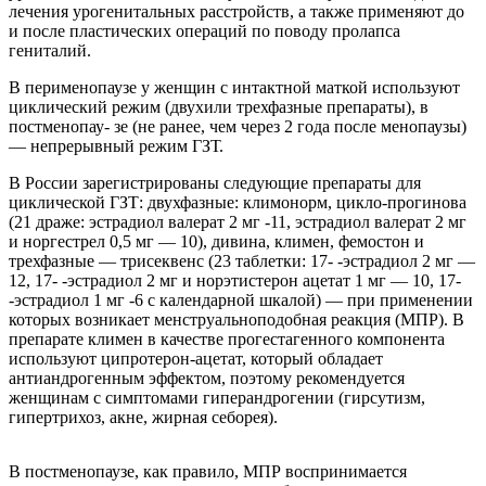
лечения урогенитальных расстройств, а также применяют до
и после пластических операций по поводу пролапса
гениталий.
В перименопаузе у женщин с интактной маткой используют
циклический режим (двухили трехфазные препараты), в
постменопау- зе (не ранее, чем через 2 года после менопаузы)
— непрерывный режим ГЗТ.
В России зарегистрированы следующие препараты для
циклической ГЗТ: двухфазные: климонорм, цикло-прогинова
(21 драже: эстрадиол валерат 2 мг -11, эстрадиол валерат 2 мг
и норгестрел 0,5 мг — 10), дивина, климен, фемостон и
трехфазные — трисеквенс (23 таблетки: 17- -эстрадиол 2 мг —
12, 17- -эстрадиол 2 мг и норэтистерон ацетат 1 мг — 10, 17-
-эстрадиол 1 мг -6 с календарной шкалой) — при применении
которых возникает менструальноподобная реакция (МПР). В
препарате климен в качестве прогестагенного компонента
используют ципротерон-ацетат, который обладает
антиандрогенным эффектом, поэтому рекомендуется
женщинам с симптомами гиперандрогении (гирсутизм,
гипертрихоз, акне, жирная себорея).
В постменопаузе, как правило, МПР воспринимается