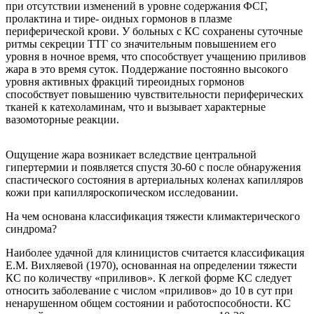
при отсутствии изменений в уровне содержания ФСГ,
пролактина и тире- оидных гормонов в плазме
периферической крови. У больных с КС сохранены суточные
ритмы секреции ТТГ со значительным повышением его
уровня в ночное время, что способствует учащению приливов
жара в это время суток. Поддержание постоянно высокого
уровня активных фракций тиреоидных гормонов
способствует повышению чувствительности периферических
тканей к катехоламинам, что и вызывает характерные
вазомоторные реакции.
Ощущение жара возникает вследствие центральной
гипертермии и появляется спустя 30-60 с после обнаружения
спастического состояния в артериальных коленах капилляров
кожи при капилляроскопическом исследовании.
На чем основана классификация тяжести климактерического
синдрома?
Наиболее удачной для клиницистов считается классификация
Е.М. Вихляевой (1970), основанная на определении тяжести
КС по количеству «приливов». К легкой форме КС следует
относить заболевание с числом «приливов» до 10 в сут при
ненарушенном общем состоянии и работоспособности. КС