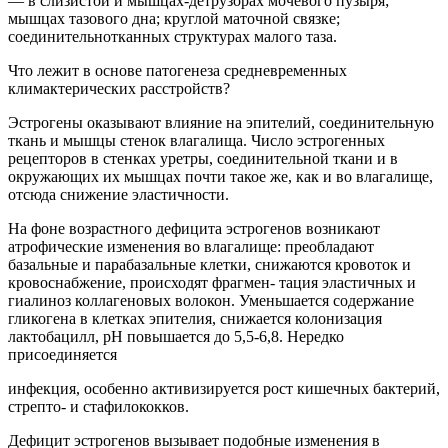
— в слизистой и мышцах-детрузорах мочевого пузыря;
мышцах тазового дна; круглой маточной связке;
соединительнотканных структурах малого таза.
Что лежит в основе патогенеза средневременных
климактерических расстройств?
Эстрогены оказывают влияние на эпителий, соединительную
ткань и мышцы стенок влагалища. Число эстрогенных
рецепторов в стенках уретры, соединительной ткани и в
окружающих их мышцах почти такое же, как и во влагалище,
отсюда снижение эластичности.
На фоне возрастного дефицита эстрогенов возникают
атрофические изменения во влагалище: преобладают
базальные и парабазальные клетки, снижаются кровоток и
кровоснабжение, происходят фрагмен- тация эластичных и
гиалиноз коллагеновых волокон. Уменьшается содержание
гликогена в клетках эпителия, снижается колонизация
лактобацилл, рН повышается до 5,5-6,8. Нередко
присоединяется
инфекция, особенно активизируется рост кишечных бактерий,
стрепто- и стафилококков.
Дефицит эстрогенов вызывает подобные изменения в