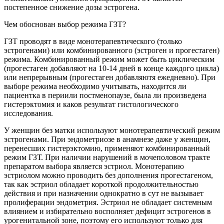
постепенное снижение дозы эстрогена.
Чем обоснован выбор режима ГЗТ?
ГЗТ проводят в виде монотерапевтического (только
эстрогенами) или комбинированного (эстроген и прогестаген)
режима. Комбинированный режим может быть циклическим
(прогестаген добавляют на 10-14 дней в конце каждого цикла)
или непрерывным (прогестаген добавляютя ежедневно). При
выборе режима необходимо учитывать, находится ли
пациентка в периили постменопаузе, была ли произведена
гистерэктомия и каков результат гистологического
исследования.
У женщин без матки используют монотерапевтический режим
эстрогенами. При эндометриозе в анамнезе даже у женщин,
перенесших гистерэктомию, применяют комбинированный
режим ГЗТ. При наличии нарушений в мочеполовом тракте
препаратом выбора является эстриол. Монотерапию
эстриолом можно проводить без дополнения прогестагеном,
так как эстриол обладает короткой продолжительностью
действия и при назначении однократно в сут не вызывает
пролиферации эндометрия. Эстриол не обладает системным
влиянием и избирательно восполняет дефицит эстрогенов в
урогенитальной зоне, поэтому его используют только для