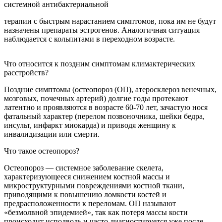
системной антибактериальной
терапии с быстрым нарастанием симптомов, пока им не будут
назначены препараты эстрогенов. Аналогичная ситуация
наблюдается с кольпитами в переходном возрасте.
Что относится к поздним симптомам климактерических
расстройств?
Поздние симптомы (остеопороз (ОП), атеросклероз венечных,
мозговых, почечных артерий) долгие годы протекают
латентно и проявляются в возрасте 60-70 лет, зачастую нося
фатальный характер (перелом позвоночника, шейки бедра,
инсульт, инфаркт миокарда) и приводя женщину к
инвалидизации или смерти.
Что такое остеопороз?
Остеопороз — системное заболевание скелета,
характеризующееся снижением костной массы и
микроструктурными повреждениями костной ткани,
приводящими к повышению ломкости костей и
предрасположенности к переломам. ОП называют
«безмолвной эпидемией», так как потеря массы кости
происходит исподволь и часто диагностируется уже после