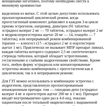
женщинами негативно, поэтому необходимо свести к
минимуму кровянистые
выделения из матки. С этой целью допустимо использовать
пролонгированный циклический режим, когда
прогестагенный компонент добавляют в каждом 3-м цикле
приема эстрогенов, например, дивитрен (91 таблетка:
эстрадиол валерат 2 мг — 70 таблеток, эстрадиол валерат 2 мг
и медроксипрогестерона ацетат 20 мг — 14, плацебо — 7
таблеток), или непрерывный режим комбинированной
терапии — клиогест (17- -эстрадиол 2 мг и норэтистерон
ацетат 1 мг). Практически не вызывает МПР препарат ливиал,
каждая таблетка которого содержит 2,5 мг синтетического
стероида тиболона, который обладает эстрогенными,
гестагенными и слабыми андрогенными свойствами. Кроме
того, любую форму эстрадиола или конъюгированные
эстрогены можно комбинировать с прогестагеном как в
циклическом, так и в непрерывном режиме.
Для ГЗТ можно использовать и комбинацию эстрогена с
андрогеном, представленную пролонгированным
инъекционным препара- том — гинодиан-депо (эстрадиол
валерат 4 мг и прогестерон ацетат 200 мг в 1 мл). Препарат
вводят внутримышечно один раз в 4-6 нед, показан
пациенткам после тотальной овариэктомии с выраженной