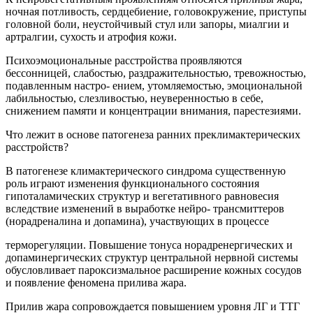
ночная потливость, сердцебиение, головокружение, приступы
головной боли, неустойчивый стул или запоры, миалгии и
артралгии, сухость и атрофия кожи.
Психоэмоциональные расстройства проявляются
бессонницей, слабостью, раздражительностью, тревожностью,
подавленным настро- ением, утомляемостью, эмоциональной
лабильностью, слезливостью, неуверенностью в себе,
снижением памяти и концентрации внимания, парестезиями.
Что лежит в основе патогенеза ранних преклимактерических
расстройств?
В патогенезе климактерического синдрома существенную
роль играют изменения функционального состояния
гипоталамических структур и вегетативного равновесия
вследствие изменений в выработке нейро- трансмиттеров
(норадреналина и допамина), участвующих в процессе
терморегуляции. Повышение тонуса норадренергических и
допаминергических структур центральной нервной системы
обусловливает пароксизмальное расширение кожных сосудов
и появление феномена прилива жара.
Прилив жара сопровождается повышением уровня ЛГ и ТТГ