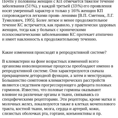
Почти у половины женщин с КП отмечается тяжелое течение
заболевания (51\%), у каждой третьей (33\%) его проявления
носят умеренный характер и только у 16\% женщин КП
сопровождается легкими прояв- лениями [В.П. Сметник, Л.Г.
Тумилович, 1995]. Более легкое и менее продолжительное
течение КС встречается, как правило, у практически здоровых
женщин, тогда как у больных с хроническими
психосоматическими заболеваниями КС протекает атипично
и имеет наклонность к продолжительному течению.
Какие изменения происходят в репродуктивной системе?
В климактерии на фоне возрастных изменений всего
организма инволюционные процессы преобладают именно в
репродуктивной системе. Они характеризуются сначала
прекращением детородной функции, а затем и менструации.
Большинство симптомов климактерических расстройств
являются следствием прогрессирующего дефицита половых
гормонов. Известно, что половые гормоны оказывают
влияние на различные органы и ткани, связываясь со
специфическими рецепторами. Эти рецепторы, кроме матки и
молочных желез, локализуются также в клетках мочеполового
тракта, костной ткани, мозга, сердца и артерий, кожи,
слизистых оболочках рта, гортани, конъюнктивы и пр.