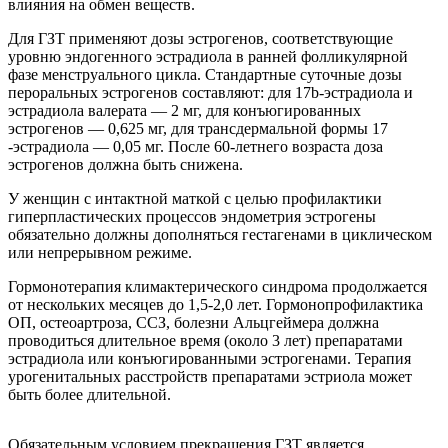
влияния на обмен веществ.
Для ГЗТ применяют дозы эстрогенов, соответствующие
уровню эндогенного эстрадиола в ранней фолликулярной
фазе менструального цикла. Стандартные суточные дозы
пероральных эстрогенов составляют: для 17b-эстрадиола и
эстрадиола валерата — 2 мг, для конъюгированных
эстрогенов — 0,625 мг, для трансдермальной формы 17
-эстрадиола — 0,05 мг. После 60-летнего возраста доза
эстрогенов должна быть снижена.
У женщин с интактной маткой с целью профилактики
гиперпластических процессов эндометрия эстрогены
обязательно должны дополняться гестагенами в циклическом
или непрерывном режиме.
Гормонотерапия климактерического синдрома продолжается
от нескольких месяцев до 1,5-2,0 лет. Гормонопрофилактика
ОП, остеоартроза, ССЗ, болезни Альцгеймера должна
проводиться длительное время (около 3 лет) препаратами
эстрадиола или конъюгированными эстрогенами. Терапия
урогенитальных расстройств препаратами эстриола может
быть более длительной.
Обязательным условием прекращения ГЗТ является