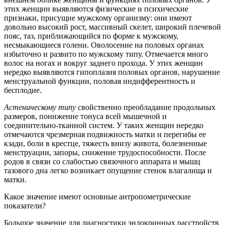
этих женщин выявляются физические и психические
признаки, присущие мужскому организму: они имеют
довольно высокий рост, массивный скелет, широкий плечевой
пояс, таз, приближающийся по форме к мужскому,
несмыкающиеся голени. Оволосение на половых органах
избыточно и развито по мужскому типу. Отмечается много
волос на ногах и вокруг заднего прохода. У этих женщин
нередко выявляются гипоплазия половых органов, нарушение
менструальной функции, половая индифферентность и
бесплодие.
Астеническому типу
свойственно преобладание продольных
размеров, понижение тонуса всей мышечной и
соединительно-тканной систем. У таких женщин нередко
отмечаются чрезмерная подвижность матки и перегибы ее
кзади, боли в крестце, тяжесть внизу живота, болезненные
менструации, запоры, снижение трудоспособности. После
родов в связи со слабостью связочного аппарата и мышц
тазового дна легко возникает опущение стенок влагалища и
матки.
Какое значение имеют основные антропометрические
показатели?
Большое значение для диагностики эндокринных расстройств