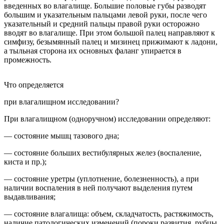
введенных во влагалище. Большие половые губы разводят
большим и указательным пальцами левой руки, после чего
указательный и средний пальцы правой руки осторожно
вводят во влагалище. При этом большой палец направляют к
симфизу, безымянный палец и мизинец прижимают к ладони,
а тыльная сторона их основных фаланг упирается в
промежность.
Что определяется
при влагалищном исследовании?
При влагалищном (одноручном) исследовании определяют:
— состояние мышц тазового дна;
— состояние больших вестибулярных желез (воспаление,
киста и пр.);
— состояние уретры (уплотнение, болезненность), а при
наличии воспаления в ней получают выделения путем
выдавливания;
— состояние влагалища: объем, складчатость, растяжимость,
наличие патологических изменений (пороки развития, рубцы,