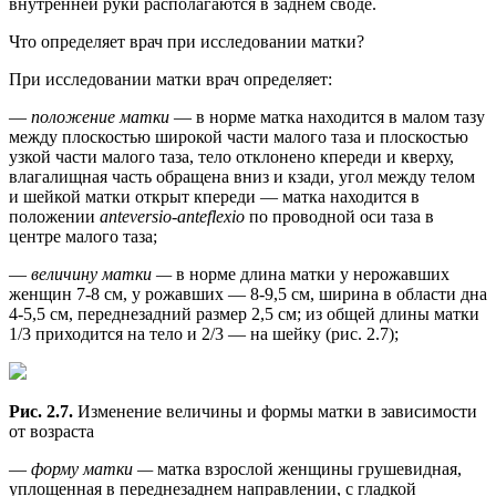
внутренней руки располагаются в заднем своде.
Что определяет врач при исследовании матки?
При исследовании матки врач определяет:
—
положение матки
— в норме матка находится в малом тазу
между плоскостью широкой части малого таза и плоскостью
узкой части малого таза, тело отклонено кпереди и кверху,
влагалищная часть обращена вниз и кзади, угол между телом
и шейкой матки открыт кпереди — матка находится в
положении
anteversio-anteflexio
по проводной оси таза в
центре малого таза;
—
величину матки —
в норме длина матки у нерожавших
женщин 7-8 см, у рожавших — 8-9,5 см, ширина в области дна
4-5,5 см, переднезадний размер 2,5 см; из общей длины матки
1/3 приходится на тело и 2/3 — на шейку (рис. 2.7);
Рис. 2.7.
Изменение величины и формы матки в зависимости
от возраста
—
форму матки —
матка взрослой женщины грушевидная,
уплощенная в переднезаднем направлении, с гладкой