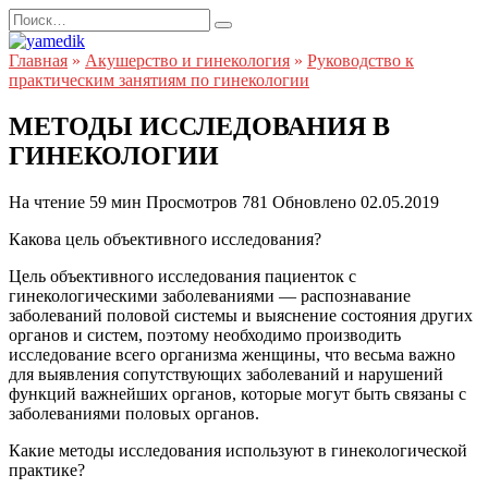
Перейти
Search
к
for:
содержанию
Главная
»
Акушерство и гинекология
»
Руководство к
практическим занятиям по гинекологии
МЕТОДЫ ИССЛЕДОВАНИЯ В
ГИНЕКОЛОГИИ
На чтение
59 мин
Просмотров
781
Обновлено
02.05.2019
Какова цель объективного исследования?
Цель объективного исследования пациенток с
гинекологическими заболеваниями — распознавание
заболеваний половой системы и выяснение состояния других
органов и систем, поэтому необходимо производить
исследование всего организма женщины, что весьма важно
для выявления сопутствующих заболеваний и нарушений
функций важнейших органов, которые могут быть связаны с
заболеваниями половых органов.
Какие методы исследования используют в гинекологической
практике?