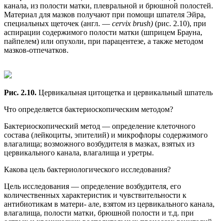
канала, из полости матки, плевральной и брюшной полостей.
Материал для мазков получают при помощи шпателя Эйра,
специальных щеточек (англ. —
cervix brush)
(рис. 2.10), при
аспирации содержимого полости матки (шприцем Брауна,
пайпелем) или опухоли, при парацентезе, а также методом
мазков-отпечатков.
Рис. 2.10.
Цервикальная цитощетка и цервикальный шпатель
Что определяется бактериоскопическим методом?
Бактериоскопический метод — определение клеточного
состава (лейкоциты, эпителий) и микрофлоры содержимого
влагалища; возможного возбудителя в мазках, взятых из
цервикального канала, влагалища и уретры.
Какова цель бактериологического исследования?
Цель исследования — определение возбудителя, его
количественных характеристик и чувствительности к
антибиотикам в матери- але, взятом из цервикального канала,
влагалища, полости матки, брюшной полости и т.д. при