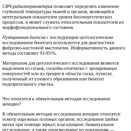
СВЧ-радиотермометрия
позволяет определять изменение
глубинной температуры тканей и органов, являющейся
интегральным показателем уровня биоэнергетических
процессов, и может служить относительным показателем их
морфофункционального состояния.
Пункционная биопсия
с последующим цитологическим
исследованием биоптата используется для диагностики
фиброзно-кистозной мастопатии. Информативность данного
метода составляет 93-95\%.
Материалом для цитологического исследования являются
выделения из сосков, соскобы-отпечатки с эрозированых
поверхностей или из трещин в области соска, пунктат,
полученный из узлового образования или биоптат
подозрительного участка.
Что относится к обязательным методам исследования
женщин?
К обязательным методам исследования женщин относятся:
осмотр наружных половых органов; исследование шейки
матки при помощи зеркал; влагалищное; бимануальное
исследование, а также производимые по показаниям —