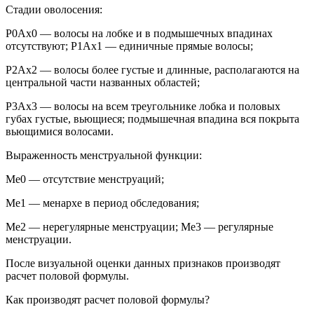
Стадии оволосения:
Р0Ах0 — волосы на лобке и в подмышечных впадинах
отсутствуют; P1Ax1 — единичные прямые волосы;
P2Ax2 — волосы более густые и длинные, располагаются на
центральной части названных областей;
Р3Ах3 — волосы на всем треугольнике лобка и половых
губах густые, вьющиеся; подмышечная впадина вся покрыта
вьющимися волосами.
Выраженность менструальной функции:
Ме0 — отсутствие менструаций;
Me1 — менархе в период обследования;
Ме2 — нерегулярные менструации; Ме3 — регулярные
менструации.
После визуальной оценки данных признаков производят
расчет половой формулы.
Как производят расчет половой формулы?