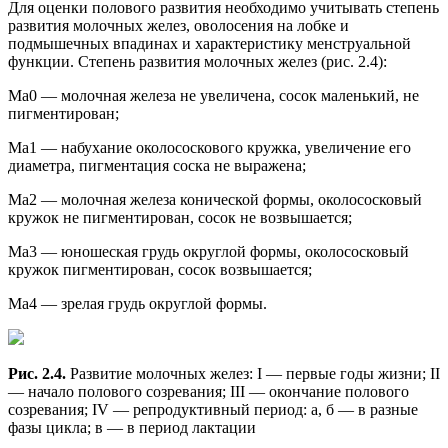
Для оценки полового развития необходимо учитывать степень
развития молочных желез, оволосения на лобке и
подмышечных впадинах и характеристику менструальной
функции. Степень развития молочных желез (рис. 2.4):
Ма0 — молочная железа не увеличена, сосок маленький, не
пигментирован;
Ma1 — набухание околососкового кружка, увеличение его
диаметра, пигментация соска не выражена;
Ма2 — молочная железа конической формы, околососковый
кружок не пигментирован, сосок не возвышается;
Ма3 — юношеская грудь округлой формы, околососковый
кружок пигментирован, сосок возвышается;
Ма4 — зрелая грудь округлой формы.
Рис. 2.4.
Развитие молочных желез: I — первые годы жизни; II
— начало полового созревания; III — окончание полового
созревания; IV — репродуктивный период: а, б — в разные
фазы цикла; в — в период лактации