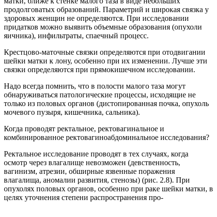
матки, ближе к стенке малого таза в виде небольших
продолговатых образований. Параметрий и широкая связка у
здоровых женщин не определяются. При исследовании
придатков можно выявить объемные образования (опухоли
яичника), инфильтраты, спаечный процесс.
Крестцово-маточные связки определяются при отодвигании
шейки матки к лону, особенно при их изменении. Лучше эти
связки определяются при прямокишечном исследовании.
Надо всегда помнить, что в полости малого таза могут
обнаруживаться патологические процессы, исходящие не
только из половых органов (дистопированная почка, опухоль
мочевого пузыря, кишечника, сальника).
Когда проводят ректальное, ректовагинальное и
комбинированное ректовагиноабдоминальное исследования?
Ректальное исследование проводят в тех случаях, когда
осмотр через влагалище невозможен (девственность,
вагинизм, атрезии, обширные язвенные поражения
влагалища, аномалии развития, стенозы) (рис. 2.8). При
опухолях половых органов, особенно при раке шейки матки, в
целях уточнения степени распространения про-