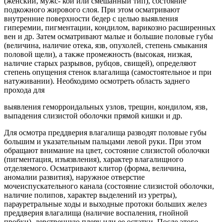
(женский, мужс- кой или смешанный тип), состояние
подкожного жирового слоя. При этом осматривают
внутренние поверхности бедер с целью выявления
гиперемии, пигментации, кондилом, варикозно расширенных
вен и др. Затем осматривают малые и большие половые губы
(величина, наличие отека, язв, опухолей, степень смыкания
половой щели), а также промежность (высокая, низкая,
наличие старых разрывов, рубцов, свищей), определяют
степень опущения стенок влагалища (самостоятельное и при
натуживании). Необходимо осмотреть область заднего
прохода для
выявления геморроидальных узлов, трещин, кондилом, язв,
выпадения слизистой оболочки прямой кишки и др.
Для осмотра преддверия влагалища разводят половые губы
большим и указательным пальцами левой руки. При этом
обращают внимание на цвет, состояние слизистой оболочки
(пигментация, изъязвления), характер влагалищного
отделяемого. Осматривают клитор (форма, величина,
аномалии развития), наружное отверстие
мочеиспускательного канала (состояние слизистой оболочки,
наличие полипов, характер выделений из уретры),
парауретральные ходы и выходные протоки больших желез
преддверия влагалища (наличие воспаления, гнойной
пробки), девственную плеву или ее остатки. После этого