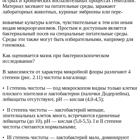
острых и хронических воспалительных процессах гениталий.
Материал засевают на питательные среды, заражают
лабораторных животных, куриные эмбрионы или пере-
виваемые культуры клеток, чувствительные к тем или иным
видам микроорганизмов. Простым и доступным является
бактериальный посев на специальные питательные среды.
Среды эти также могут быть избирательными, например для
гонококка.
Как оценивается мазок при бактериоскопическом
исследовании?
В зависимости от характера микробной флоры различают 4
степени (рис. 2.11) чистоты влагалища:
• I степень чистоты — под микроскопом видны только клетки
плоского эпителия и лактобактерии (палочки Додерлейна),
лейкоциты отсутствуют, рН — кислая (4,0-4,5);
• II степень чистоты — лактобактерий меньше,
эпителиальных клеток много, встречаются единичные
лейкоциты (до 10), рН — кислая (5,0-5,5). I и II степени
чистоты считаются нормальными;
• III степень чистоты — лактобактерий мало, доминируют