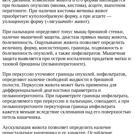
при больших опухолях (миома, кистома), асците, выпотном
перитоните. При наличии кистомы яичника живот
приобретает куполообразную форму, а при асците —
уплощенную форму («лягушачий» живот).
При пальпации определяют тонус мышц брюшной стенки,
наличие мышечной защиты, диастаза прямых мышц живота,
болезненность. Ощупывание живота позволяет определить
величину, форму, консистенцию, границы, подвижность и
болезненность опухолей, а также инфильтратов. Мышечная
защита выявляется при остром воспалении придатков матки и
тазовой брюшины (пельвиоперитоните).
При перкуссии уточняют границы опухолей, инфильтратов,
определяют наличие свободной жидкости в брюшной
полости. Перкуссия живота может быть применена для
дифференциальной диагностики параметрита и
пельвиоперитонита. При параметрите границы инфильтрата,
определяемого при перкуссии и пальпации, совпадают, а при
пельвиоперитоните перкуторная граница инфильтрата
кажется меньше вследствие склеивания над его поверхностью
петель кишечника.
Аускультация живота позволяет определить наличие
перистальтики кишечника и ее характер. Ослабление