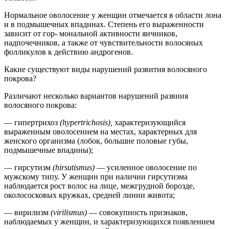
Нормальное оволосение у женщин отмечается в области лона
и в подмышечных впадинах. Степень его выраженности
зависит от гор- мональной активности яичников,
надпочечников, а также от чувствительности волосяных
фолликулов к действию андрогенов.
Какие существуют виды нарушений развития волосяного
покрова?
Различают несколько вариантов нарушений развиия
волосяного покрова:
— гипертрихоз
(hypertrichosis),
характеризующийся
выраженным оволосением на местах, характерных для
женского организма (лобок, большие половые губы,
подмышечные впадины);
— гирсутизм
(hirsutismus)
— усиленное оволосение по
мужскому типу. У женщин при наличии гирсутизма
наблюдается рост волос на лице, межгрудной борозде,
околососковых кружках, средней линии живота;
— вирилизм
(virilismus)
— совокупность признаков,
наблюдаемых у женщин, и характеризующихся появлением