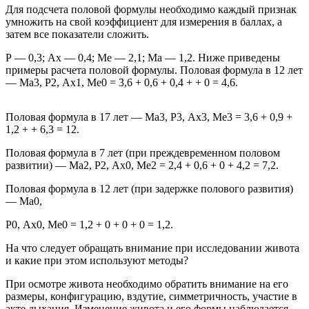
Для подсчета половой формулы необходимо каждый признак
умножить на свой коэффициент для измерения в баллах, а
затем все показатели сложить.
Р — 0,3; Ax — 0,4; Me — 2,1; Ма — 1,2. Ниже приведены
примеры расчета половой формулы. Половая формула в 12 лет
— Ма3, Р2, Ax1, Ме0 = 3,6 + 0,6 + 0,4 + + 0 = 4,6.
Половая формула в 17 лет — Ма3, Р3, Ах3, Ме3 = 3,6 + 0,9 +
1,2 + + 6,3 = 12.
Половая формула в 7 лет (при преждевременном половом
развитии) — Ма2, Р2, Ах0, Ме2 = 2,4 + 0,6 + 0 + 4,2 = 7,2.
Половая формула в 12 лет (при задержке полового развития)
— Ма0,
Р0, Ах0, Ме0 = 1,2 + 0 + 0 + 0 = 1,2.
На что следует обращать внимание при исследовании живота
и какие при этом используют методы?
При осмотре живота необходимо обратить внимание на его
размеры, конфигурацию, вздутие, симметричность, участие в
акте дыхания. Изменение живота и его формы наблюдается