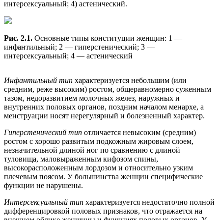
интерсексуальный; 4) астенический.
Рис. 2.1.
Основные типы конституции женщин: 1 —
инфантильный; 2 — гиперстенический; 3 —
интерсексуальный; 4 — астенический
Инфантильный тип
характеризуется небольшим (или
средним, реже высоким) ростом, общеравномерно суженным
тазом, недоразвитием молочных желез, наружных и
внутренних половых органов, поздним началом менархе, а
менструации носят нерегулярный и болезненный характер.
Гиперстенический тип
отличается невысоким (средним)
ростом с хорошо развитым подкожным жировым слоем,
незначительной длиной ног по сравнению с длиной
туловища, маловыраженным кифозом спины,
высокорасположенным лордозом и относительно узким
плечевым поясом. У большинства женщин специфические
функции не нарушены.
Интерсексуальный тип
характеризуется недостаточно полной
дифференцировкой половых признаков, что отражается на
внешнем облике женщины и функциях половых органов. У