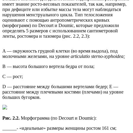
имеет знание росто-весовых показателей, так как, например,
при дефиците или избытке массы тела могут наблюдаться
нарушения менструального цикла. Тип телосложения
оценивают с помощью антропометрических кривых
(морфограмм) по Decourt и Doumic, которые предложили
определять 5 размеров с использованием сантиметровой
ленты, ростомера и тазомера (рис. 2.2, 2.3):
A — окружность грудной клетки (во время выдоха), под
молочными железами, на уровне
articulatio sterno-xyphoidea;
B — высота большого вертела бедра от пола;
С — рост;
D — расстояние между большими вертелами бедер; E —
расстояние между плечевыми костями (плечами) на уровне
больших бугорков.
Рис. 2.2.
Морфограмма (по Decourt и Doumic):
______- «идеальные» размеры женщины ростом 161 см;