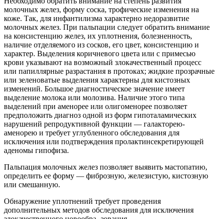
Необходимо обратить внимание на степень развития
молочных желез, форму соска, трофические изменения на
коже. Так, для инфантилизма характерно недоразвитие
молочных желез. При пальпации следует обратить внимание
на консистенцию желез, их уплотнения, болезненность,
наличие отделяемого из сосков, его цвет, консистенцию и
характер. Выделения коричневого цвета или с примесью
крови указывают на возможный злокачественный процесс
или папиллярные разрастания в протоках; жидкие прозрачные
или зеленоватые выделения характерны для кистозных
изменений. Большое диагностическое значение имеет
выделение молока или молозива. Наличие этого типа
выделений при аменорее или олигоменорее позволяет
предположить диагноз одной из форм гипоталамических
нарушений репродуктивной функции — галакторею-
аменорею и требует углубленного обследования для
исключения или подтверждения пролактинсекретирующей
аденомы гипофиза.
Пальпация молочных желез позволяет выявить мастопатию,
определить ее форму — фиброзную, железистую, кистозную
или смешанную.
Обнаружение уплотнений требует проведения
дополнительных методов обследования для исключения
злокачественного новообра- зования.