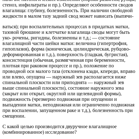
стеноз, инфильтраты и пр.). Определяют особенности сводов
влагалища: глубину, болезненность. При наличии свободной
жидкости в малом тазу задний свод может нависать (выпячи-
ваться); при воспалительных процессах в придатках матки,
тазовой брюшине и клетчатке влагалища своды могут быть
уко- рочены, ригидны, болезненны и т.д.; — состояние
влагалищной части шейки матки: величина (гипертрофия,
гипоплазия), форма (коническая, цилиндрическая, рубцово-
деформированная и т.д.), поверхность (гладкая, бугристая),
консистенция (обычная, размягченная при беременности,
плотная при раковом процессе и пр.), положение по
проводной оси малого таза (отклонена кзади, кпереди, вправо
или влево, опущена — наружный зев располагается ниже
спинальной плоскости или приподнята — наружный зев
выше спинальной плоскости), состояние наружного зева
(закрыт или открыт, округлой или щелевидной формы),
подвижность (чрезмерно подвижная при опущении и
выпадении матки, неподвижная или ограниченно подвижная
при воспалении, запущенном раке и т.д.), болезненность при
смещении.
С какой целью производится двуручное влагалищное
(комбинированное) исследование?