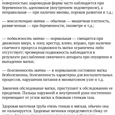
поверхностью; шаровидная форма часто наблюдается при
беременности, аденомиозе (внутреннем эндометриозе), а
неправильная — при наличии миомы, пороков развития и т.д.;
—
консистенцию матки —
обычная — мышечная плотность,
размягченная — при беременности, пиометре и т.д.;
—
подвижность матки
— нормальная — смещается при
движении вверх, к лону, крестцу, влево, вправо, при наличии
спаечного процесса подвижность матки ограничена либо
отсутствует; чрезмерная подвижность наблюдается в
результате расслабления связочного аппарата при опущении и
выпадении матки;
—
болезненность матки
— в нормальном состоянии матка
безболезненна, болезненность характерна для воспалительных
процессов, нарушения питания в миоматозном узле и т.д.
Закончив обследование матки, приступают к обследованию ее
придатков. Пальцы наружной и внутренней руки постепенно
перемещают от углов матки к боковым стенкам таза.
Здоровая маточная труба очень тонкая и мягкая, обычно она
не пальпируется. Здоровые яичники определяются сбоку от