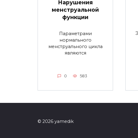
Нарушения
менструальной
функции
Параметрами
нормального
менструального цикла
являются
0
583
© 2026 yamedik