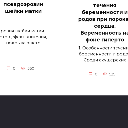
псевдоэрозии
течения
шейки матки
беременности и
родов при порок
сердца.
Эрозия шейки матки —
Беременность н
это дефект эпителия,
фоне гиперто
покрывающего
1. Особенности течен
беременности и род
Среди акушерских
0
560
0
525