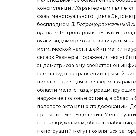
консистенции.Характерным является 
фазы менструального цикла.Эндомет
бесплодием.
3. Ретроцервикальный э
органов
Ретроцервикальный и позад
очаги эндометриоза локализуются на
истмической части шейки матки на 
связок.Размеры поражения могут быт
эндометриоза ему свойственен инфи
клетчатку, в направлении прямой к
перегородки.Для этой формы характе
области малого таза, иррадиирующих
наружные половые органы, в область
полового акта или акта дефекации. 
кровянистые выделения. Менструаци
головокружением, общей слабостью, 
менструаций могут появляться запор