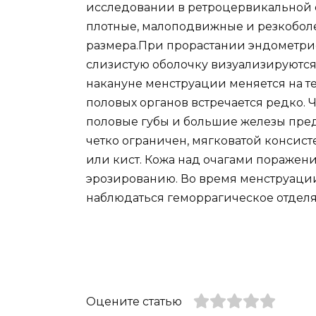
исследовании в ретроцервикальной 
плотные, малоподвижные и резкобол
размера.При прорастании эндометрио
слизистую оболочку визуализируются
накануне менструации меняется на 
половых органов встречается редко.
половые губы и большие железы пр
четко ограничен, мягковатой консис
или кист. Кожа над очагами поражени
эрозированию. Во время менструации
наблюдаться геморрагическое отдел
Оцените статью