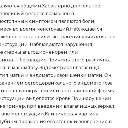
вляются общими.Характерно длительное,
звольный регресс возможен в
постоянным симптомом являются боли,
иеся во время менструаций.Наблюдается
женного органа или экстрагенитальных очагов
менструации. Наблюдаются нарушения
арактерны альгодисменореи или
риоза — бесплодие.Причины этого различны,
есс
в малом тазу.Эндометриоз влагалища
ития матки и эндометриозом шейки матки. Он
ранением ретроцервикального эндометриоза.
синюшных округлых или неправильной формы
енструации выделяется кровь.При нарушении
 например, при введении влагалищных зеркал,
 вне менструации.Клиническая картина
лубины поражения его стенок и вовлечения в