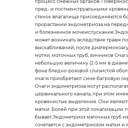
процесс смежных органов. Поверхно
пред- и постменструальными кровя
стенок влагалища присоединяются бо
прорастании эндометриоза на перед
и болезненное мочеиспускание.Эндо
может возникать вследствие травм по
выскабливаний, после диатермокоаг
матки, маточных труб, яичников
Очаги
небольшую величину (2-5 мм в диаме
фоне бледно-розовой слизистой обо
очаги приобретают сине-багровую окр
Очаги эндометриоза могут располагат
цервикального канала, при этом име
кровянистые выделения. Они являю
матки. Болей при этой локализации 
бывает.Эндометриоз маточных труб и
сочетается с эндометриозом матки и