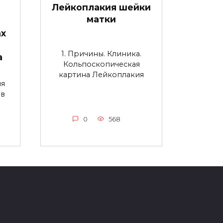
Лейкоплакия шейки
матки
ах
1. Причины. Клиника.
а
Кольпоскопическая
картина Лейкоплакия
ия
ов
0
568