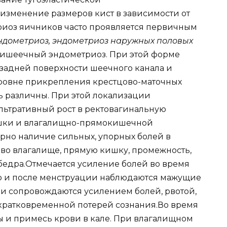
изменение размеров кист в зависимости от
риоз яичников часто проявляется первичным
ндометриоз, эндометриоз наружных половых
ишеечный эндометриоз. При этой форме
 задней поверхности шеечного канала и
уровне прикрепления крестцово-маточных
ь различны. При этой локализации
льтративный рост в ректовагинальную
ишки и влагалищно-прямокишечной
рно наличие сильных, упорных болей в
 во влагалище, прямую кишку, промежность,
 бедра.Отмечается усиление болей во время
До и после менструации наблюдаются мажущие
и сопровождаются усилением болей, рвотой,
кратковременной потерей сознания.Во время
ы и примесь крови в кале. При влагалищном