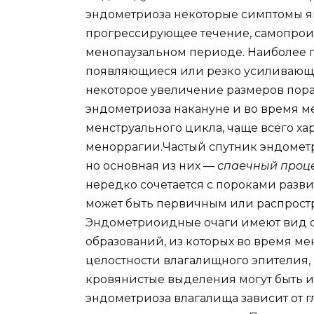
эндометриоза некоторые симптомы я
прогрессирующее течение, самопрои
менопаузальном периоде. Наиболее 
появляющиеся или резко усиливающ
некоторое увеличение размеров пора
эндометриоза накануне и во время 
менструального цикла, чаще всего х
меноррагии.Частый спутник эндомет
но основная из них —
спаечный проц
нередко сочетается с пороками разв
может быть первичным или распрост
Эндометриоидные очаги имеют вид 
образований, из которых во время м
целостности влагалищного эпителия,
кровянистые выделения могут быть и
эндометриоза влагалища зависит от г