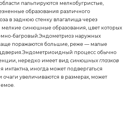
области пальпируются мелкобугристые,
езненные образования различного
за в заднюю стенку влагалища через
 мелкие синюшные образования, цвет которых
темно-багровый.Эндометриоз наружных
 Чаще поражаются большие, реже — малые
еддверия.Эндометриоидный процесс обычно
тенции, нередко имеет вид
синюшных глазков
я интактна, иногда может подвергаться
 очаги увеличиваются в размерах, может
яемое.