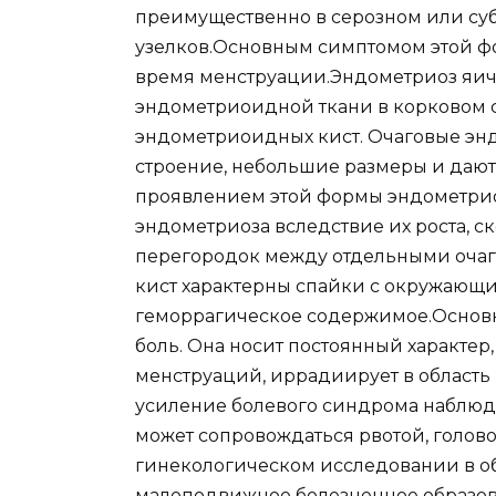
преимущественно в серозном или суб
узелков.Основным симптомом этой фо
время менструации.Эндометриоз яичн
эндометриоидной ткани в корковом с
эндометриоидных кист. Очаговые эн
строение, небольшие размеры и даю
проявлением этой формы эндометриоз
эндометриоза вследствие их роста, 
перегородок между отдельными очаг
кист характерны спайки с окружающи
геморрагическое содержимое.Основ
боль. Она носит постоянный характер
менструаций, иррадиирует в область
усиление болевого синдрома наблюд
может сопровождаться рвотой, голо
гинекологическом исследовании в о
малоподвижное болезненное образов