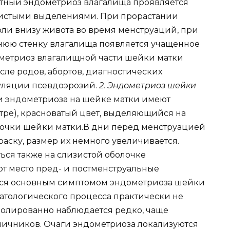
стный эндометриоз влагалища проявляется
нистыми выделениями. При прорастании
ли внизу живота во время менструаций, при
нюю стенку влагалища появляется учащенное
метриоз влагалищной части шейки матки
сле родов, абортов, диагностических
уляции псевдоэрозий.
2. Эндометриоз шейки
 эндометриоза на шейке матки имеют
тре), красноватый цвет, выделяющийся на
лочки шейки матки.В дни перед менструацией
аску, размер их немного увеличивается.
ься также на слизистой оболочке
ют место пред- и постменструальные
тся основным симптомом эндометриоза шейки
патологического процесса практически не
золированно наблюдается редко, чаще
 яичников. Очаги эндометриоза локализуются