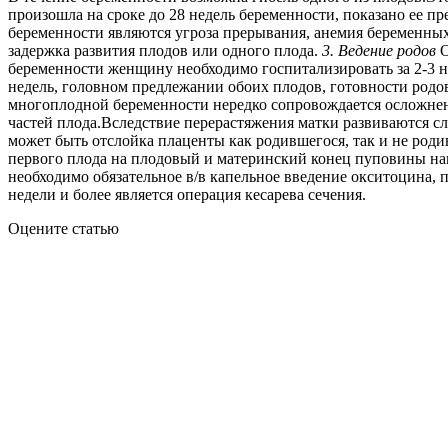
произошла на сроке до 28 недель беременности, показано ее п
беременности являются угроза прерывания, анемия беременных
задержка развития плодов или одного плода.
3. Ведение родов
О
беременности женщину необходимо госпитализировать за 2-3 не
недель, головном предлежании обоих плодов, готовности родо
многоплодной беременности нередко сопровождается осложнен
частей плода.Вследствие перерастяжения матки развиваются сл
может быть отслойка плаценты как родившегося, так и не роди
первого плода на плодовый и материнский конец пуповины нак
необходимо обязательное в/в капельное введение окситоцина,
недели и более является операция кесарева сечения.
Оцените статью