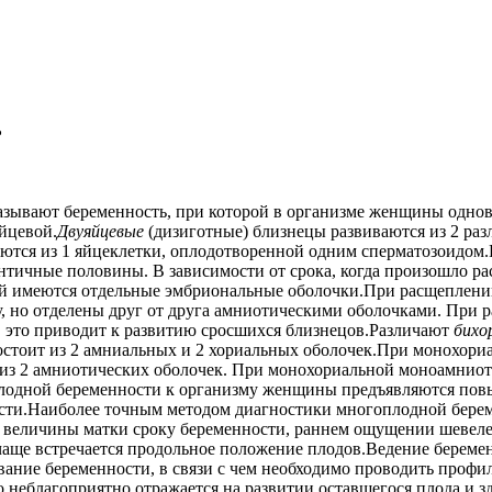
ь
ывают беременность, при которой в организме женщины однов
йцевой.
Двуяйцевые
(дизиготные) близнецы развиваются из 2 ра
ются из 1 яйцеклетки, оплодотворенной одним сперматозоидом
ентичные половины. В зависимости от срока, когда произошло 
ышей имеются отдельные эмбриональные оболочки.При расщеплении 
, но отделены друг от друга амниотическими оболочками. При р
я, это приводит к развитию сросшихся близнецов.Различают
бихо
состоит из 2 амниальных и 2 хориальных оболочек.При монохор
 из 2 амниотических оболочек. При монохориальной моноамниот
одной беременности к организму женщины предъявляются повыш
сти.Наиболее точным методом диагностики многоплодной береме
и величины матки сроку беременности, раннем ощущении шевеле
 чаще встречается продольное положение плодов.Ведение берем
вание беременности, в связи с чем необходимо проводить проф
о неблагоприятно отражается на развитии оставшегося плода и 