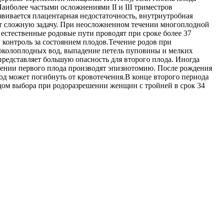
Наиболее частыми осложнениями II и III триместров
звивается плацентарная недостаточность, внутриутробная
т сложную задачу. При неосложненном течении многоплодной
 естественные родовые пути проводят при сроке более 37
 контроль за состоянием плодов.Течение родов при
околоплодных вод, выпадение петель пуповины и мелких
представляет большую опасность для второго плода. Иногда
дении первого плода производят эпизиотомию. После рождения
д может погибнуть от кровотечения.В конце второго периода
одом выбора при родоразрешении женщин с тройней в срок 34