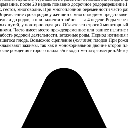
рерывание, после 28 недель показано досрочное родоразрешение.
, гестоз, многоводие. При многоплодной беременности часто ра
пределение срока родов у женщин с многоплодием представляе
дели до родов, а при наличии тройни — за 4 недели.Роды через
вых путей, у повторнородящих. Обязателен строгий мониторный
иями. Часто имеет место преждевременное или раннее излитие 
абость родовой деятельности, затяжные роды. Период изгнания 
вшегося плода. Возможно сцепление (
коллизия
) плодов.При рож
ладывают зажимы, так как в монохориальной двойне второй пло
 после рождения второго плода в/в вводят метилэргометрин.Мет