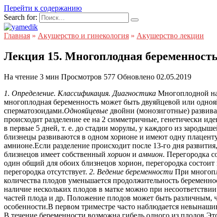
Перейти к содержанию
Search for:
Главная
»
Акушерство и гинекология
»
Акушерство лекции
Лекция 15. Многоплодная беременност
На чтение
3 мин
Просмотров
577
Обновлено
02.05.2019
1. Определение. Классификация. Диагностика
Многоплодной наз
многоплодная беременность может быть двуяйцевой или одноя
сперматозоидами.
Однояйцевые
двойни (монозиготные) развива
происходит разделение ее на 2 симметричные, генетически ид
в первые 5 дней, т. е. до стадии морулы, у каждого из зарод
близнецы развиваются в одном хорионе и имеют одну плаценту
амнионе.Если разделение происходит после 13-го дня развити
близнецов имеет собственный
хорион
и
амнион
. Перегородка 
один общий для обоих близнецов хорион, перегородка состоит
перегородка отсутствует.
2. Ведение беременности
При многопл
количества плодов уменьшается продолжительность беременно
наличие нескольких плодов в матке можно при несоответстви
частей плода и др. Положение плодов может быть различным,
особенности.В первом триместре часто наблюдается невынаши
В течение беременности возможна гибель одного из плодов.Эт