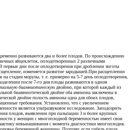
ременно развиваются два и более плодов. По происхождению
зличных яйцеклеток, оплодотворенных 2 различными
.В первые дни после оплодотворения при дроблении зиготы
расщепление, изменяется развитие зародышей.При расщеплении
на стадии морулы, т. е. примерно на 5-7 день оплодотворения,
азделении после 7-го дня плоды развиваются в одном
риальную биамниотическую
двойню, при которой каждый из
иальной биамниотической двойне оба амниона заключены в
ической двойне полость амниона одна для обоих плодов,
енные требования. Установлено, что с увеличением
нности является ультразвуковое исследование. Заподозрить
ния плодов, выявлении при пальпации 3 и более крупных
енности у женщин с многоплодной беременностью имеет свои
илактику невынашивания с момента диагностики многоплодия.
здоровье беременной женщины. Поэтому, если гибель плода