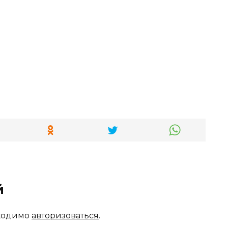
й
бходимо
авторизоваться
.