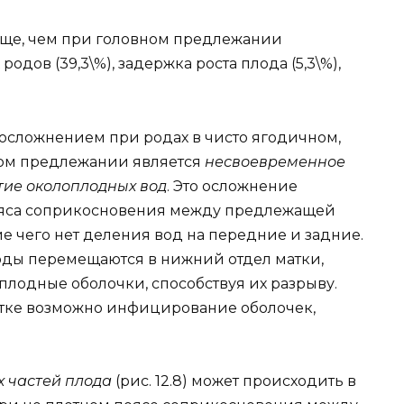
аще, чем при головном предлежании
дов (39,3\%), задержка роста плода (5,3\%),
осложнением при родах в чисто ягодичном,
ом предлежании является
несвоевременное
тие околоплодных вод
. Это осложнение
пояса соприкосновения между предлежащей
е чего нет деления вод на передние и задние.
оды перемещаются в нижний отдел матки,
плодные оболочки, способствуя их разрыву.
тке возможно инфицирование оболочек,
х частей плода
(рис. 12.8) может происходить в