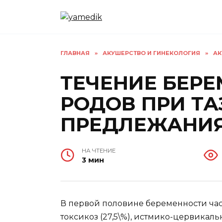
Перейти
к
содержанию
ГЛАВНАЯ
»
АКУШЕРСТВО И ГИНЕКОЛОГИЯ
»
АК
ТЕЧЕНИЕ БЕР
РОДОВ ПРИ Т
ПРЕДЛЕЖАНИЯ
НА ЧТЕНИЕ
3 мин
В первой половине беременности част
токсикоз (27,5\%), истмико-цервикальн