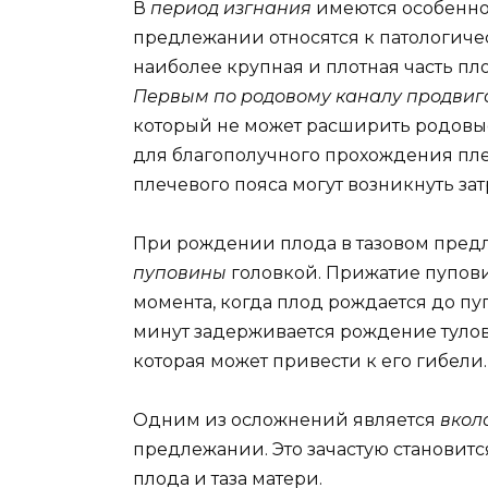
В
период изгнания
имеются особеннос
предлежании относятся к патологичес
наиболее крупная и плотная часть пл
Первым по родовому каналу
продвиг
который не может расширить родовые
для благополучного прохождения плеч
плечевого пояса могут возникнуть з
При рождении плода в тазовом пре
пуповины
головкой. Прижатие пупови
момента, когда плод рождается до пупк
минут задерживается рождение тулови
которая может привести к его гибели.
Одним из осложнений является
вкол
предлежании. Это зачастую становит
плода и таза матери.