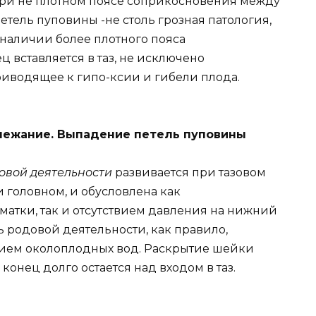
При не плотном поясе соприкосновения между
тель пуповины -не столь грозная патология,
наличии более плотного пояса
ц вставляется в таз, не исключено
иводящее к гипо-ксии и гибели плода.
длежание. Выпадение петель пуповины
овой деятельности
развивается при тазовом
и головном, и обусловлена как
тки, так и отсутствием давления на нижний
ь родовой деятельности, как правило,
тием околоплодных вод. Раскрытие шейки
онец долго остается над входом в таз.