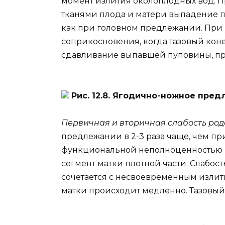
момент излития околоплодных вод. 
тканями плода и матери выпадение пе
как при головном предлежании. При 
соприкосновения, когда тазовый коне
сдавливание выпавшей пуповины, пр
Рис. 12.8. Ягодично-ножное пре
Первичная и вторичная слабость род
предлежании в 2-3 раза чаще, чем пр
функциональной неполноценностью ма
сегмент матки плотной части. Слабост
сочетается с несвоевременным изли
матки происходит медленно. Тазовый к