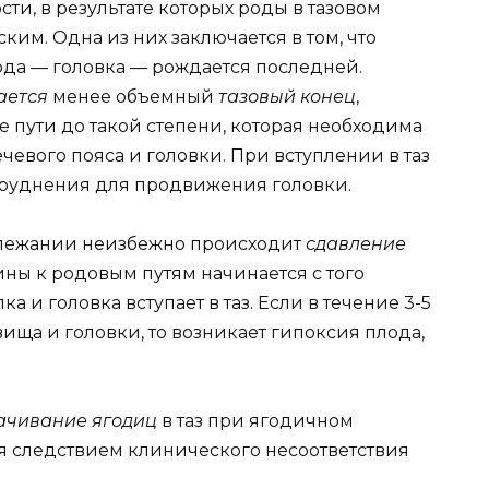
ти, в результате которых роды в тазовом
ким. Одна из них заключается в том, что
ода — головка — рождается последней.
ается
менее объемный
тазовый конец
,
 пути до такой степени, которая необходима
евого пояса и головки. При вступлении в таз
атруднения для продвижения головки.
длежании неизбежно происходит
сдавление
ны к родовым путям начинается с того
а и головка вступает в таз. Если в течение 3-5
ща и головки, то возникает гипоксия плода,
ачивание ягодиц
в таз при ягодичном
ся следствием клинического несоответствия