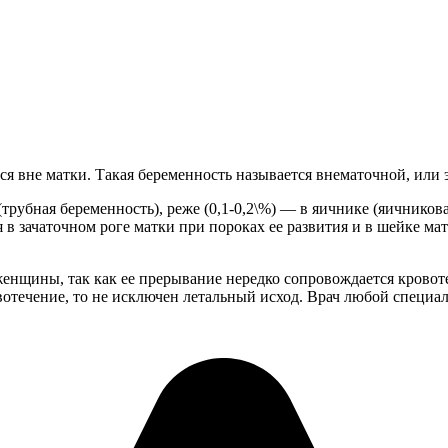
я вне матки. Такая беременность называется внематочной, или 
 (трубная беременность), реже (0,1-0,2\%) — в яичнике (яичник
я в зачаточном роге матки при пороках ее развития и в шейке м
женщины, так как ее прерывание нередко сопровождается крово
вотечение, то не исключен летальный исход. Врач любой специ