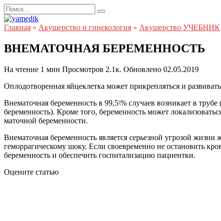
Перейти
Search
к
for:
содержанию
Главная
»
Акушерство и гинекология
»
Акушерство УЧЕБНИК
ВНЕМАТОЧНАЯ БЕРЕМЕННОСТЬ
На чтение
1 мин
Просмотров
2.1к.
Обновлено
02.05.2019
Оплодотворенная яйцеклетка может прикрепляться и развиватьс
Внематочная беременность в 99,5\% случаев возникает в трубе
беременность). Кроме того, беременность может локализоватьс
маточной беременности.
Внематочная беременность является серьезной угрозой жизни 
геморрагическому шоку. Если своевременно не остановить кро
беременность и обеспечить госпитализацию пациентки.
Оцените статью