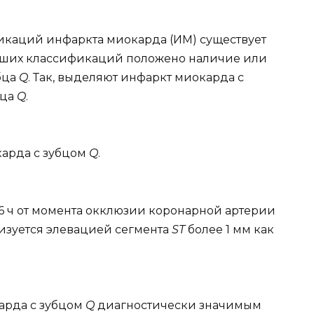
каций инфаркта миокарда (ИМ) существует
ейших классификаций положено наличие или
бца
Q
. Так, выделяют инфаркт миокарда с
бца
Q
.
карда с зубцом
Q
.
6 ч от момента окклюзии коронарной артерии
ризуется элевацией сегмента
ST
более 1 мм как
карда с зубцом
Q
диагностически значимым