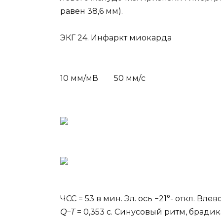
равен 38,6 мм).
ЭКГ 24. Инфаркт миокарда
10 мм/мВ 50 мм/с
ЧСС = 53 в мин. Эл. ось −21°- откл. Влев
Q−T
= 0,353 с. Синусовый ритм, бради