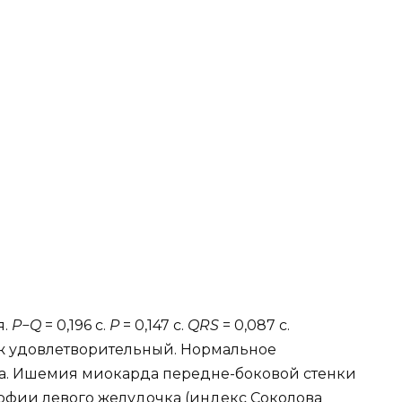
я.
P−Q
= 0,196 с.
P
= 0,147 с.
QRS
= 0,087 с.
таж удовлетворительный. Нормальное
а. Ишемия миокарда передне-боковой стенки
офии левого желудочка (индекс Соколова