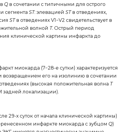
ов
Q
в сочетании с типичными для острого
и сегмента
ST
: элевацией
ST
в отведениях,
ссия
ST
в отведениях V1−V2 свидетельствует в
ложительной волной
Т
. Острый период
ления клинической картины инфаркта до
ркт миокарда (7−28-е сутки) характеризуется
 возвращением его на изолинию в сочетании
отведениях (высокая положительная волна
Т
М задней локализации).
ле 29-х суток от начала клинической картины)
еренесенном инфаркте миокарда с зубцом
Q
)
 на ЭКГ имеются диагностически значимые