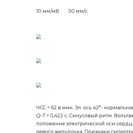
10 мм/мВ 50 мм/с
ЧСС = 62 в мин. Эл. ось 42°- нормальна
Q−T
= 0,422 с. Синусовый ритм. Воль
положение электрической оси сердц
левого желудочка. Признаки гипертр