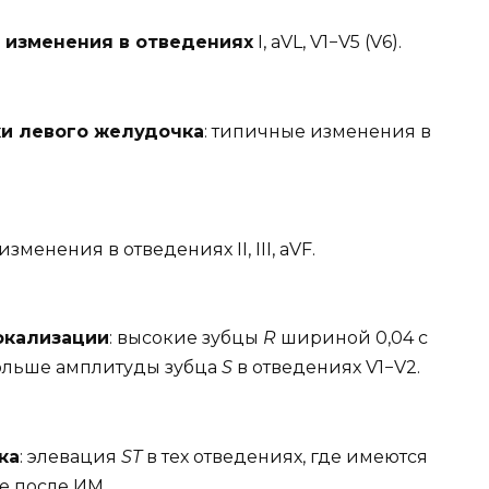
 изменения в отведениях
I, aVL, V1−V5 (V6).
ки левого желудочка
: типичные изменения в
менения в отведениях II, III, aVF.
окализации
: высокие зубцы
R
шириной 0,04 с
льше амплитуды зубца
S
в отведениях V1−V2.
ка
: элевация
ST
в тех отведениях, где имеются
е после ИМ.