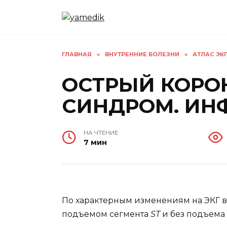
Перейти
к
содержанию
ГЛАВНАЯ
»
ВНУТРЕННИЕ БОЛЕЗНИ
»
АТЛАС ЭК
ОСТРЫЙ КОР
СИНДРОМ. ИН
НА ЧТЕНИЕ
7 мин
По характерным изменениям на ЭКГ 
подъемом сегмента
ST
и без подъема