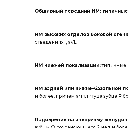
Обширный передний ИМ: типичные
ИМ высоких отделов боковой стен
отведениях I, aVL.
ИМ нижней локализации:
типичные из
ИМ задней или нижне-базальной л
и более, причем амплитуда зубца
R
бо
Подозрение на аневризму желудоч
зубцы
Q
, сохраняющиеся 2 нед и боле