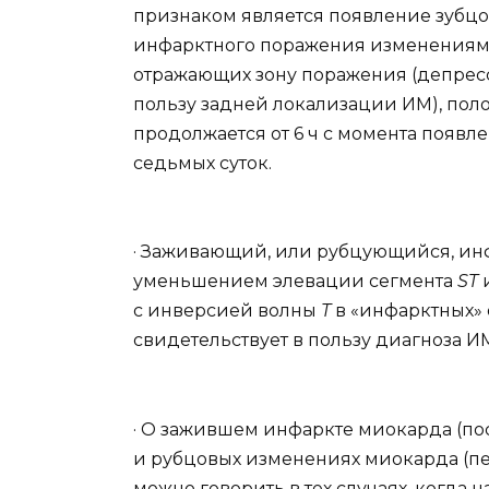
признаком является появление зубц
инфарктного поражения изменениям
отражающих зону поражения (депре
пользу задней локализации ИМ), по
продолжается от 6 ч с момента появ
седьмых суток.
· Заживающий, или рубцующийся, инфа
уменьшением элевации сегмента
ST
и
с инверсией волны
Т
в «инфарктных» 
свидетельствует в пользу диагноза И
· О зажившем инфаркте миокарда (пос
и рубцовых изменениях миокарда (п
можно говорить в тех случаях, когда