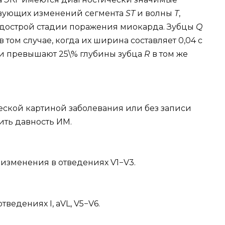
твующих изменений сегмента
ST
и волны
Т
,
одострой стадии поражения миокарда. Зубцы
Q
 том случае, когда их ширина составляет 0,04 с
ли превышают 25\% глубины зубца
R
в том же
еской картиной заболевания или без записи
ить давность ИМ.
 изменения в отведениях V1−V3.
ведениях I, aVL, V5−V6.