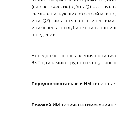
(патологические) зубцы
Q
без сопутс
свидетельствующих об острой или п
или (
QS
) считаются патологическими в
или более, а по глубине они равны и
отведении.
Нередко без сопоставления с клинич
ЭКГ в динамике трудно точно установ
Передне-септальный ИМ
: типичные
Боковой ИМ
: типичные изменения в от