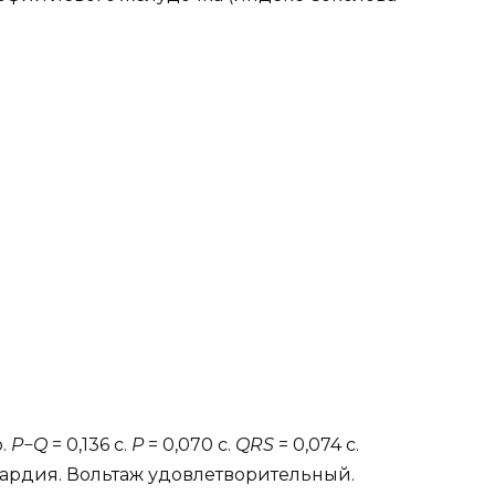
о.
P−Q
= 0,136 с.
P
= 0,070 с.
QRS
= 0,074 с.
кардия. Вольтаж удовлетворительный.