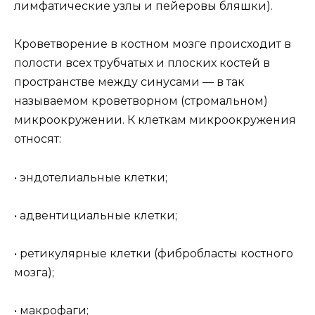
лимфатические узлы и пейеровы бляшки).
Кроветворение в костном мозге происходит в
полости всех трубчатых и плоских костей в
пространстве между синусами — в так
называемом кроветворном (стромальном)
микроокружении. К клеткам микроокружения
относят:
• эндотелиальные клетки;
• адвентициальные клетки;
• ретикулярные клетки (фибробласты костного
мозга);
• макрофаги;