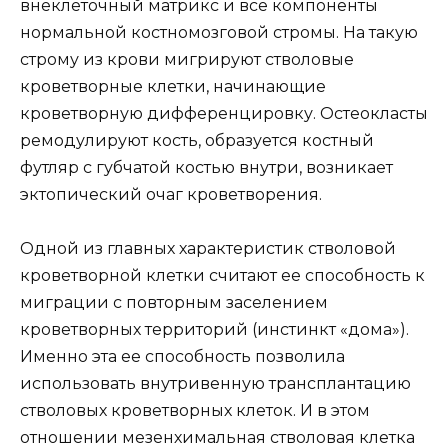
внеклеточный матрикс и все компоненты
нормальной костномозговой стромы. На такую
строму из крови мигрируют стволовые
кроветворные клетки, начинающие
кроветворную дифференцировку. Остеокласты
ремодулируют кость, образуется костный
футляр с губчатой костью внутри, возникает
эктопический очаг кроветворения.
Одной из главных характеристик стволовой
кроветворной клетки считают ее способность к
миграции с повторным заселением
кроветворных территорий (инстинкт «дома»).
Именно эта ее способность позволила
использовать внутривенную трансплантацию
стволовых кроветворных клеток. И в этом
отношении мезенхимальная стволовая клетка