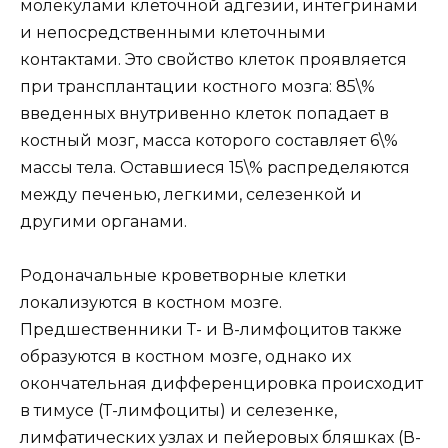
молекулами клеточной адгезии, интегринами
и непосредственными клеточными
контактами. Это свойство клеток проявляется
при трансплантации костного мозга: 85\%
введенных внутривенно клеток попадает в
костный мозг, масса которого составляет 6\%
массы тела. Оставшиеся 15\% распределяются
между печенью, легкими, селезенкой и
другими органами.
Родоначальные кроветворные клетки
локализуются в костном мозге.
Предшественники Т- и В-лимфоцитов также
образуются в костном мозге, однако их
окончательная дифференцировка происходит
в тимусе (Т-лимфоциты) и селезенке,
лимфатических узлах и пейеровых бляшках (В-