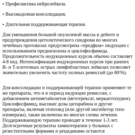
• Профилактика нейролейкоза.
• Высокодозная консолидация.
• Длительная поддерживающая терапия.
Для уменьшения большой опухолевой массы в дебюте и
предупреждения цитолитического синдрома во многих
лечебных протоколах предусмотрена «предфаза» индукции с
использованием преднизолона и циклофосфамида.
Продолжительность индукционных курсов обычно составляет
4-8 нед. Интенсификация индукционных курсов при ранних
В- и Т-клеточных острых лимфобластных лейкозах позволяет
значительно увеличить частоту полных ремиссий (до 80\%).
Для консолидации и поддерживающей терапии применяют те
же препараты, что и в период индукции ремиссии, с
добавлением антиметаболитов (метотрексат, меркаптопурин).
Циклофосфамид, высокие дозы цитарабина и другие
препараты, включая этопозид (или другой ингибитор топо
изомеразы), также включены во многие схемы лечения.
Поддерживающую терапию проводят в течение 1-3 лет.
Долгосрочные результаты химиотерапии у больных с
резистентными формами и рецидивами остаются