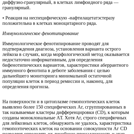
диффузно-гранулярный, в клетках лимфоидного ряда —
гранулярный.
• Реакция на неспецифическую -нафтилацетатэстеразу
положительна в клетках моноцитарного ряда.
Иммунологическое
фенотипирование
Иммунологическое фенотипирование проводят для
подтверждения диагноза, установления варианта острого
лейкоза в случаях, когда морфологический метод оказывается
недостаточно информативным, для определения
бифенотипических вариантов, характеристики аберрантного
иммунного фенотипа в дебюте заболевания с целью
дальнейшего мониторинга минимальной остаточной
популяции клеток в период ремиссии и, наконец, для
определения прогноза.
На поверхности и в цитоплазме гемопоэтических клеток
выявлено более 150 специфических Аг, сгруппированных в
так называемые кластеры дифференцировки (CD), к которым
созданы моноклональные АТ. Хотя Аг, строго специфичных
для лейкозных клеток, обнаружить не удалось, характеристика
гемопоэтических клеток на основании совокупности Аг CD
позволяет определять их линейную принадлежность и этап