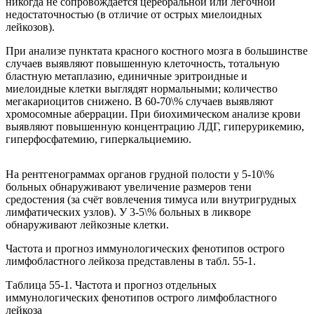
никогда не сопровождается церебральной или лёгочной
недостаточностью (в отличие от острых миелоидных
лейкозов).
При анализе пунктата красного костного мозга в большинстве
случаев выявляют повышенную клеточность, тотальную
бластную метаплазию, единичные эритроидные и
миелоидные клетки выглядят нормальными; количество
мегакариоцитов снижено. В 60-70\% случаев выявляют
хромосомные аберрации. При биохимическом анализе крови
выявляют повышенную концентрацию ЛДГ, гиперурикемию,
гиперфосфатемию, гиперкальциемию.
На рентгенограммах органов грудной полости у 5-10\%
больных обнаруживают увеличение размеров тени
средостения (за счёт вовлечения тимуса или внутригрудных
лимфатических узлов). У 3-5\% больных в ликворе
обнаруживают лейкозные клетки.
Частота и прогноз иммунологических фенотипов острого
лимфобластного лейкоза представлены в табл. 55-1.
Таблица 55-1. Частота и прогноз отдельных
иммунологических фенотипов острого лимфобластного
лейкоза