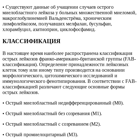
• Существуют данные об учащении случаев острого
миелобластного лейкоза у больных множественной миеломой,
макроглобулинемией Вальденстрёма, хроническим
лимфолейкозом, получавших мелфалан, бусульфан,
хлорамбуцил, азатиоприн, циклофосфамид.
КЛАССИФИКАЦИЯ
В настоящее время наиболее распространена классификация
острых лейкозов франко-американо-британской группы (FAB-
классификация). Определение принадлежности лейкозных
клеток тому или иному типу производится на основании
морфологического, цитохимического исследований и
иммунологического фенотипирования. В соответствии с FAB-
классификацией различают следующие основные формы
острых лейкозов.
• Острый миелобластный недифференцированный (М0).
• Острый миелобластный без созревания (М1).
• Острый миелобластный с созреванием (М2).
• Острый промиелоцитарный (М3).