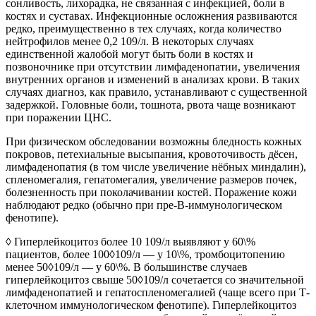
сонливость, лихорадка, не связанная с инфекцией, боли в
костях и суставах. Инфекционные осложнения развиваются
редко, преимущественно в тех случаях, когда количество
нейтрофилов менее 0,2 109/л. В некоторых случаях
единственной жалобой могут быть боли в костях и
позвоночнике при отсутствии лимфаденопатии, увеличения
внутренних органов и изменений в анализах крови. В таких
случаях диагноз, как правило, устанавливают с существенной
задержкой. Головные боли, тошнота, рвота чаще возникают
при поражении ЦНС.
При физическом обследовании возможны бледность кожных
покровов, петехиальные высыпания, кровоточивость дёсен,
лимфаденопатия (в том числе увеличение нёбных миндалин),
спленомегалия, гепатомегалия, увеличение размеров почек,
болезненность при поколачивании костей. Поражение кожи
наблюдают редко (обычно при пре-В-иммунологическом
фенотипе).
◊ Гиперлейкоцитоз более 10 109/л выявляют у 60\%
пациентов, более 100◊109/л — у 10\%, тромбоцитопению
менее 50◊109/л — у 60\%. В большинстве случаев
гиперлейкоцитоз свыше 50◊109/л сочетается со значительной
лимфаденопатией и гепатоспленомегалией (чаще всего при Т-
клеточном иммунологическом фенотипе). Гиперлейкоцитоз