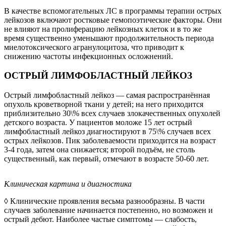
В качестве вспомогательных ЛС в программы терапии острых
лейкозов включают ростковые гемопоэтические факторы. Они
не влияют на пролиферацию лейкозных клеток и в то же
время существенно уменьшают продолжительность периода
миелотоксического агранулоцитоза, что приводит к
снижению частоты инфекционных осложнений.
ОСТРЫЙ ЛИМФОБЛАСТНЫЙ ЛЕЙКОЗ
Острый лимфобластный лейкоз — самая распространённая
опухоль кроветворной ткани у детей; на него приходится
приблизительно 30\% всех случаев злокачественных опухолей
детского возраста. У пациентов моложе 15 лет острый
лимфобластный лейкоз диагностируют в 75\% случаев всех
острых лейкозов. Пик заболеваемости приходится на возраст
3-4 года, затем она снижается; второй подъём, не столь
существенный, как первый, отмечают в возрасте 50-60 лет.
Клиническая
картина
и
диагностика
◊ Клинические проявления весьма разнообразны. В части
случаев заболевание начинается постепенно, но возможен и
острый дебют. Наиболее частые симптомы — слабость,