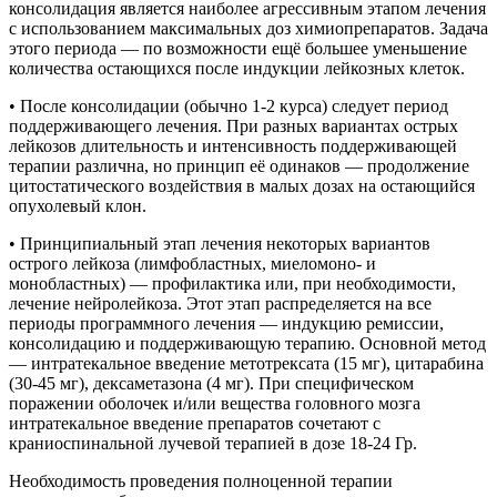
консолидация является наиболее агрессивным этапом лечения
с использованием максимальных доз химиопрепаратов. Задача
этого периода — по возможности ещё большее уменьшение
количества остающихся после индукции лейкозных клеток.
• После консолидации (обычно 1-2 курса) следует период
поддерживающего лечения. При разных вариантах острых
лейкозов длительность и интенсивность поддерживающей
терапии различна, но принцип её одинаков — продолжение
цитостатического воздействия в малых дозах на остающийся
опухолевый клон.
• Принципиальный этап лечения некоторых вариантов
острого лейкоза (лимфобластных, миеломоно- и
монобластных) — профилактика или, при необходимости,
лечение нейролейкоза. Этот этап распределяется на все
периоды программного лечения — индукцию ремиссии,
консолидацию и поддерживающую терапию. Основной метод
— интратекальное введение метотрексата (15 мг), цитарабина
(30-45 мг), дексаметазона (4 мг). При специфическом
поражении оболочек и/или вещества головного мозга
интратекальное введение препаратов сочетают с
краниоспинальной лучевой терапией в дозе 18-24 Гр.
Необходимость проведения полноценной терапии