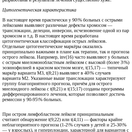
Цитогенетическая
характеристика
В настоящее время практически у 90\% больных с острыми
лейкозами выявляют различные дефекты хромосом —
транслокации, делеции, инверсии, исчезновение одной из пар
хромосом и т.д. В настоящее время разработана
цитогенетическая классификация острых лейкозов.
Отдельные цитогенетические маркёры оказались
принципиально важными в плане как терапии, так и прогноза
острого лейкоза. Например, inv(16) часто выявляют у больных
с острым миеломонобластным лейкозом с высокой (более 3\%)
эозинофилией в красном костном мозге, t(15,17) — типичный
маркёр варианта М3, t(8;21) выявляют в 40\% случаев
варианта М2. Указанные выше транслокации характеризуют
группу благоприятного прогноза, причём для острого
миелоидного лейкоза с t(8;21) и t(15;17) созданы программы
дифференцированного лечения, которые позволяют достичь
ремиссии у 90-95\% больных.
При остром лимфобластном лейкозе принципиальным
считают обнаружение t(9;22) или t(4;11) — факторы крайне
неблагоприятного прогноза (1-2\% случаев у детей и 25-30\%
— у взрослых), и гиперплоидии, характерной для вариантов с