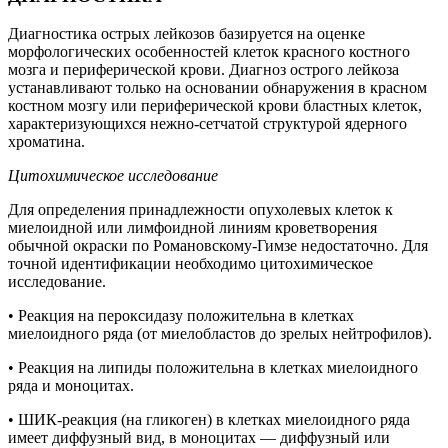
Диагностика острых лейкозов базируется на оценке
морфологических особенностей клеток красного костного
мозга и периферической крови. Диагноз острого лейкоза
устанавливают только на основании обнаружения в красном
костном мозгу или периферической крови бластных клеток,
характеризующихся нежно-сетчатой структурой ядерного
хроматина.
Цитохимическое
исследование
Для определения принадлежности опухолевых клеток к
миелоидной или лимфоидной линиям кроветворения
обычной окраски по Романовскому-Гимзе недостаточно. Для
точной идентификации необходимо цитохимическое
исследование.
• Реакция на пероксидазу положительна в клетках
миелоидного ряда (от миелобластов до зрелых нейтрофилов).
• Реакция на липиды положительна в клетках миелоидного
ряда и моноцитах.
• ШИК-реакция (на гликоген) в клетках миелоидного ряда
имеет диффузный вид, в моноцитах — диффузный или