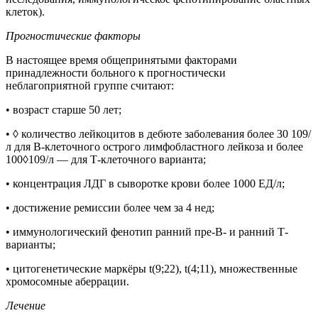
клеток).
Прогностические
факторы
В настоящее время общепринятыми факторами
принадлежности больного к прогностически
неблагоприятной группе считают:
• возраст старше 50 лет;
• ◊ количество лейкоцитов в дебюте заболевания более 30 109/
л для В-клеточного острого лимфобластного лейкоза и более
100◊109/л — для Т-клеточного варианта;
• концентрация ЛДГ в сыворотке крови более 1000 ЕД/л;
• достижение ремиссии более чем за 4 нед;
• иммунологический фенотип ранний пре-В- и ранний Т-
варианты;
• цитогенетические маркёры t(9;22), t(4;11), множественные
хромосомные аберрации.
Лечение