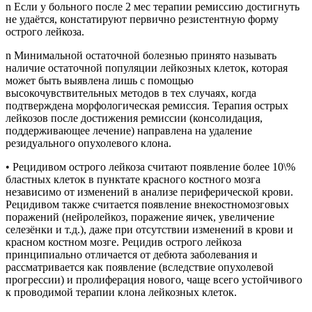
n Если у больного после 2 мес терапии ремиссию достигнуть
не удаётся, констатируют первично резистентную форму
острого лейкоза.
n Минимальной остаточной болезнью принято называть
наличие остаточной популяции лейкозных клеток, которая
может быть выявлена лишь с помощью
высокочувствительных методов в тех случаях, когда
подтверждена морфологическая ремиссия. Терапия острых
лейкозов после достижения ремиссии (консолидация,
поддерживающее лечение) направлена на удаление
резидуального опухолевого клона.
• Рецидивом острого лейкоза считают появление более 10\%
бластных клеток в пунктате красного костного мозга
независимо от изменений в анализе периферической крови.
Рецидивом также считается появление внекостномозговых
поражений (нейролейкоз, поражение яичек, увеличение
селезёнки и т.д.), даже при отсутствии изменений в крови и
красном костном мозге. Рецидив острого лейкоза
принципиально отличается от дебюта заболевания и
рассматривается как появление (вследствие опухолевой
прогрессии) и пролиферация нового, чаще всего устойчивого
к проводимой терапии клона лейкозных клеток.