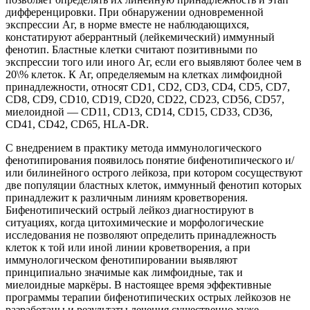
дифференцировки. При обнаружении одновременной
экспрессии Аг, в норме вместе не наблюдающихся,
констатируют аберрантный (лейкемический) иммунный
фенотип. Бластные клетки считают позитивными по
экспрессии того или иного Аг, если его выявляют более чем в
20\% клеток. К Аг, определяемым на клетках лимфоидной
принадлежности, относят CD1, CD2, CD3, CD4, CD5, CD7,
CD8, CD9, CD10, CD19, CD20, CD22, CD23, CD56, CD57,
миелоидной — CD11, CD13, CD14, CD15, CD33, CD36,
CD41, CD42, CD65, HLA-DR.
С внедрением в практику метода иммунологического
фенотипирования появилось понятие бифенотипического и/
или билинейного острого лейкоза, при котором сосуществуют
две популяции бластных клеток, иммунный фенотип которых
принадлежит к различным линиям кроветворения.
Бифенотипический острый лейкоз диагностируют в
ситуациях, когда цитохимические и морфологические
исследования не позволяют определить принадлежность
клеток к той или иной линии кроветворения, а при
иммунологическом фенотипировании выявляют
принципиально значимые как лимфоидные, так и
миелоидные маркёры. В настоящее время эффективные
программы терапии бифенотипических острых лейкозов не
разработаны и результаты лечения существенно хуже.