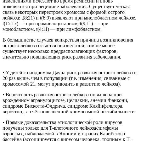
изменениями исчезают во время ремиссии и вновь
появляются при рецидиве заболевания. Существует чёткая
связь некоторых перестроек хромосом с формой острого
лейкоза: t(8;21) и t(6;9) выявляют при миелобластном лейкозе,
t(15;17) — при промиелоцитарном, t(9;11) — при
монобластном, t(4;11) — при лимфобластном.
В большинстве случаев конкретная причина возникновения
острого лейкоза остаётся неизвестной, тем не менее
существует несколько предрасполагающих факторов,
значительно повышающих риск развития заболевания.
• У детей с синдромом Дауна риск развития острого лейкоза в
20 раз выше, чем в популяции (т.е. изменения, связанные с
хромосомой 21, могут приводить к развитию лейкоза).
• Вероятность развития острого лейкоза повышена при
врождённом агранулоцитозе, целиакии, анемии Фанкони,
синдроме Вискотта-Олдрича, синдроме Кляйнфельтера,
вероятно, за счёт повышенной хромосомной нестабильности.
• Прямые доказательства этиологической роли вирусов
получены только для Т-клеточного лейкоза/лимфомы
взрослых, наблюдаемой в Японии и странах Карибского
бассейна (ассоциируется с вирусом человека, тропным к Т-