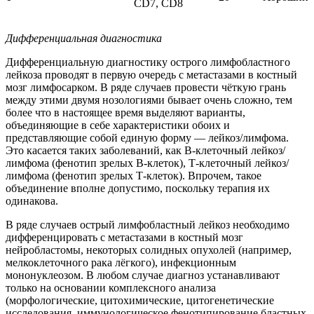
CD7, CD8
Дифференциальная диагностика
Дифференциальную диагностику острого лимфобластного
лейкоза проводят в первую очередь с метастазами в костный
мозг лимфосарком. В ряде случаев провести чёткую грань
между этими двумя нозологиями бывает очень сложно, тем
более что в настоящее время выделяют варианты,
объединяющие в себе характеристики обоих и
представляющие собой единую форму — лейкоз/лимфома.
Это касается таких заболеваний, как В-клеточный лейкоз/
лимфома (фенотип зрелых В-клеток), Т-клеточный лейкоз/
лимфома (фенотип зрелых Т-клеток). Впрочем, такое
объединение вполне допустимо, поскольку терапия их
одинакова.
В ряде случаев острый лимфобластный лейкоз необходимо
дифференцировать с метастазами в костный мозг
нейробластомы, некоторых солидных опухолей (например,
мелкоклеточного рака лёгкого), инфекционным
мононуклеозом. В любом случае диагноз устанавливают
только на основании комплексного анализа
(морфологические, цитохимические, цитогенетические
исследования, иммунологическое фенотипирование бластных