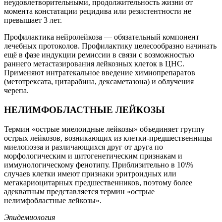
неудовлетворительными, продолжительность жизни от
момента констатации рецидива или резистентности не
превышает 3 лет.
Профилактика нейролейкоза — обязательный компонент
лечебных протоколов. Профилактику целесообразно начинать
ещё в фазе индукции ремиссии в связи с возможностью
раннего метастазирования лейкозных клеток в ЦНС.
Применяют интратекальное введение химиопрепаратов
(метотрексата, цитарабина, дексаметазона) и облучения
черепа.
НЕЛИМФОБЛАСТНЫЕ ЛЕЙКОЗЫ
Термин «острые миелоидные лейкозы» объединяет группу
острых лейкозов, возникающих из клетки-предшественницы
миелопоэза и различающихся друг от друга по
морфологическим и цитогенетическим признакам и
иммунологическому фенотипу. Приблизительно в 10\%
случаев клетки имеют признаки эритроидных или
мегакариоцитарных предшественников, поэтому более
адекватным представляется термин «острые
нелимфобластные лейкозы».
Эпидемиология