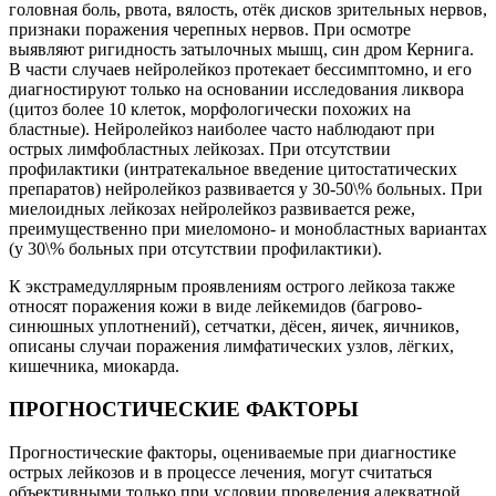
головная боль, рвота, вялость, отёк дисков зрительных нервов,
признаки поражения черепных нервов. При осмотре
выявляют ригидность затылочных мышц, син дром Кернига.
В части случаев нейролейкоз протекает бессимптомно, и его
диагностируют только на основании исследования ликвора
(цитоз более 10 клеток, морфологически похожих на
бластные). Нейролейкоз наиболее часто наблюдают при
острых лимфобластных лейкозах. При отсутствии
профилактики (интратекальное введение цитостатических
препаратов) нейролейкоз развивается у 30-50\% больных. При
миелоидных лейкозах нейролейкоз развивается реже,
преимущественно при миеломоно- и монобластных вариантах
(у 30\% больных при отсутствии профилактики).
К экстрамедуллярным проявлениям острого лейкоза также
относят поражения кожи в виде лейкемидов (багрово-
синюшных уплотнений), сетчатки, дёсен, яичек, яичников,
описаны случаи поражения лимфатических узлов, лёгких,
кишечника, миокарда.
ПРОГНОСТИЧЕСКИЕ ФАКТОРЫ
Прогностические факторы, оцениваемые при диагностике
острых лейкозов и в процессе лечения, могут считаться
объективными только при условии проведения адекватной