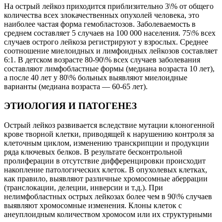
На острый лейкоз приходится приблизительно 3\% от общего
количества всех злокачественных опухолей человека, это
наиболее частая форма гемобластозов. Заболеваемость в
среднем составляет 5 случаев на 100 000 населения. 75\% всех
случаев острого лейкоза регистрируют у взрослых. Среднее
соотношение миелоидных и лимфоидных лейкозов составляет
6:1. В детском возрасте 80-90\% всех случаев заболевания
составляют лимфобластные формы (медиана возраста 10 лет),
а после 40 лет у 80\% больных выявляют миелоидные
варианты (медиана возраста — 60-65 лет).
ЭТИОЛОГИЯ И ПАТОГЕНЕЗ
Острый лейкоз развивается вследствие мутации клоногенной
крове творной клетки, приводящей к нарушению контроля за
клеточным циклом, изменению транскрипции и продукции
ряда ключевых белков. В результате бесконтрольной
пролиферации в отсутствие дифференцировки происходит
накопление патологических клеток. В опухолевых клетках,
как правило, выявляют различные хромосомные аберрации
(транслокации, делеции, инверсии и т.д.). При
нелимфобластных острых лейкозах более чем в 90\% случаев
выявляют хромосомные изменения. Клоны клеток с
анеуплоидным количеством хромосом или их структурными