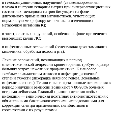
n гемокоагуляционных нарушений (свежезамороженная
плазма и инфузии гепарина натрия при гиперкоагуляционных
состояниях, менадиона натрия бисульфит на фоне
длительного применения антибиотиков, угнетающих
нормальную микрофлору кишечника и изменяющих
метаболизм витамина К);
n электролитных нарушений, особенно на фоне применения
выводящих калий ЛС;
n инфекционных осложнений (селективная деконтаминация
кишечника, обработка полости рта).
Лечение осложнений, возникающих в период
миелотоксической депрессии кроветворения, требует гораздо
больших затрат, нежели их профилактика. К наиболее
тяжёлым осложнениям относятся инфекции различной
степени тяжести (лихорадка неясного генеза, локальные
инфекции, сепсис). Те или иные инфекционные осложнения в
период индукции ремиссии возникают у 80-90\% больных
острыми лейкозами. Главный принцип лечения любых
инфекций — эмпирическая поэтапная антибиотикотерапия с
обязательными бактериологическими исследованиями для
коррекции спектра применяемых антибиотиков в
соответствии с их результатами.