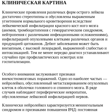
КЛИНИЧЕСКАЯ КАРТИНА
Клинические проявления различных форм острого лейкоза
достаточно стереотипны и обусловлены выраженным
угнетением нормального кроветворения вследствие
лейкемической инфильтрации красного кост ного мозга
(анемия, тромбоцитопения с геморрагическим синдромом,
нейтропения с различными инфекционными осложнениями),
инфильтрацией опухолевыми клетками различных органов и
продукцией цитокинов. Дебют заболевания может быть
внезапным, с высокой лихорадкой, выраженной слабостью и
интоксикацией. Тем не менее нередко диагноз устанавливают
случайно при профилактических осмотрах или
госпитализации.
Особого внимания заслуживают признаки
внекостномозговых поражений. Одно из наиболее частых —
нейролейкоз, обусловленный метастазированием опухолевых
клеток в оболочки головного и спинного мозга. В ряде
случаев наблюдают периферические невропатии,
обусловленные лейкозной инфильтрацией нервов.
Клинически нейролейкоз характеризуется менингеальным
синдромом и признаками повышения ВЧД: постоянная