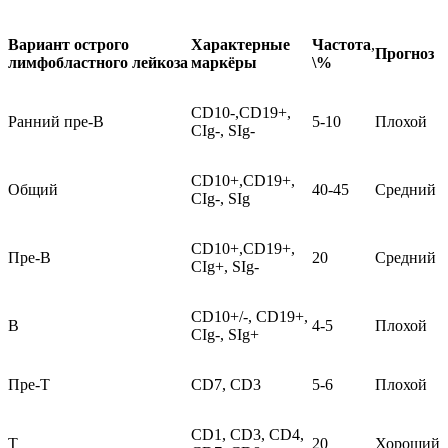
Вариант
острого
Характерные
Частота
,
Прогноз
лимфобластного
лейкоза
маркёры
\%
CD10-,CD19+,
Ранний пре-B
5-10
Плохой
CIg-, SIg-
CD10+,CD19+,
Общий
40-45
Средний
CIg-, SIg
CD10+,CD19+,
Пре-B
20
Средний
CIg+, SIg-
CD10+/-, CD19+,
B
4-5
Плохой
CIg-, SIg+
Пре-T
CD7, CD3
5-6
Плохой
CD1, CD3, CD4,
T
20
Хороший