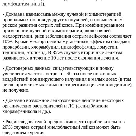
лимфоцитам типа I).
• Доказана взаимосвязь между лучевой и химиотерапией,
проводимых по поводу других опухолей, и повышенным
риском развития острых лейкозов. При комбинированном
применении лучевой и химиотерапии, включавшей
мехлорэтамин, риск заболевания острым лейкозом составляет
10\%. Кроме мехлорэтамина мутагенным эффектом обладают
прокарбазин, хлорамбуцил, циклофосфамид, ломустин,
тенипозид, этопозид. В 85\% случаев вторичные лейкозы
развиваются в течение 10 лет после окончания лечения.
• Достоверных данных, свидетельствующих в пользу
увеличения частоты острого лейкоза после повторных
воздействий ионизирующего излучения в малых дозах (в том
числе применяемых с диагностическими целями в медицине),
не получено.
• Доказано возможное лейкозогенное действие некоторых
органических растворителей и ЛС (фенилбутазона,
хлорамфеникола и др.).
• Ряд исследователей предполагают, что приблизительно в
20\% случаев острый миелобластный лейкоз может быть
следствием курения.