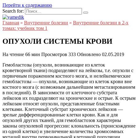
Перейти к содержанию
Search for:
Главная
»
Внутренние болезни
»
Внутренние болезни в 2-х
томах: учебник том 1
ОПУХОЛИ СИСТЕМЫ КРОВИ
На чтение
66 мин
Просмотров
333
Обновлено
02.05.2019
Гемобластозы (опухоли, возникающие из клеток
кроветворной ткани) подразделяют на лейкозы, т.е. опухоли с
первичным поражением костного мозга, и нелейкемические
гемобластозы — опухоли, возникающие из клеток крови вне
костного мозга (с возможным дальнейшим метастазированием
в последний). В зависимости от клеточного субстрата
лейкозов их подразделяют на хронические и острые. К острым
лейкозам относят опухоли, представленные бластными
клетками. Клеточный субстрат хронических лейкозов —
зрелые дифференцированные клетки крови. Как и для
опухолей других тканей, для гемобластозов характерны
законы опухолевой прогрессии: клональность (происхождение
из одной клетки) и увеличение количества хромосомных
мутаций внутри первоначальной клеточной популяции,