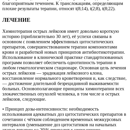
благоприятным течением. К транслокациям, определяющим
плохие результаты терапии, относят t(8;14), t(2;8), t(8;22).
ЛЕЧЕНИЕ
Химиотерапия острых лейкозов имеет довольно короткую
историю (приблизительно 30 лет), её успехи связаны в
основном с появлением эффективных цитостатических
препаратов, совершенствованием терапии компонентами
крови и разработкой новых принципов антибиотикотерапии.
Использование в клинической практике стандартизованных
программ позволяет обеспечить однотипность терапии в
любом гематологическом стационаре. Основная цель лечения
острых лейкозов — эрадикация лейкозного клона,
восстановление нормального кроветворения и, как следствие,
— достижение длительной безрецидивной выживаемости
больных. Основополагающие принципы химиотерапии всех
злокачественных опухолей человека, в том числе и острых
лейкозов, следующие.
• Принцип дозы-интенсивности: необходимость
использования адекватных доз цитостатических препаратов в
сочетании с чётким соблюдением временных межкурсовых
интервалов (уменьшение доз цитостатиков на начальных
этапах терапии на 20\% приводит к уменьшению