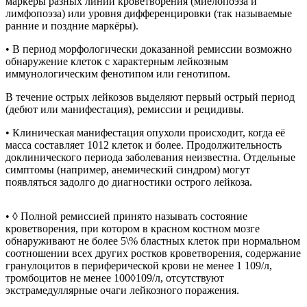
маркёры разных линий кроветворения (миелопоэза и
лимфопоэза) или уровня дифференцировки (так называемые
ранние и поздние маркёры).
• В период морфологически доказанной ремиссии возможно
обнаружение клеток с характерным лейкозным
иммунологическим фенотипом или генотипом.
В течение острых лейкозов выделяют первый острый период
(дебют или манифестация), ремиссии и рецидивы.
• Клиническая манифестация опухоли происходит, когда её
масса составляет 1012 клеток и более. Продолжительность
доклинического периода заболевания неизвестна. Отдельные
симптомы (например, анемический синдром) могут
появляться задолго до диагностики острого лейкоза.
• ◊ Полной ремиссией принято называть состояние
кроветворения, при котором в красном костном мозге
обнаруживают не более 5\% бластных клеток при нормальном
соотношении всех других ростков кроветворения, содержание
гранулоцитов в периферической крови не менее 1 109/л,
тромбоцитов не менее 100◊109/л, отсутствуют
экстрамедуллярные очаги лейкозного поражения.