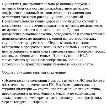
Существует два принципиально различных подхода к
лечению больных острым лимфобластным лейкозом:
дифференцированный (в зависимости от наличия или
отсутствия факторов риска) и унифицированный.
Привлекательность унифицированного подхода состоит в
возможности достаточно адекватного лечения, независимо от
иммунологического варианта болезни. Однако
дифференцированное лечение, определяемое в соответствии с
принадлежностью пациента к одной из прогностических
групп, более прогрессивно. Перспективным считают
включение в программы лечения всех больных из группы
неблагоприятного прогноза трансплантации гемопоэтических
клеток, особенно аллогенных. При отсутствии HLA-
совместимого донора целесообразно выполнение
аутологичной трансплантации гемопоэтических клеток.
Общие принципы терапии следующие.
• Использование сочетания 5 цитостатических ЛС или более с
обязательным применением ГК. Наиболее рациональная
терапия индукции — сочетанное применение винкристина,
преднизолона и даунорубицина. Различные комбинации
также включают метотрексат, аспарагиназу, циклофосфамид,
меркаптопурин, цитарабин.