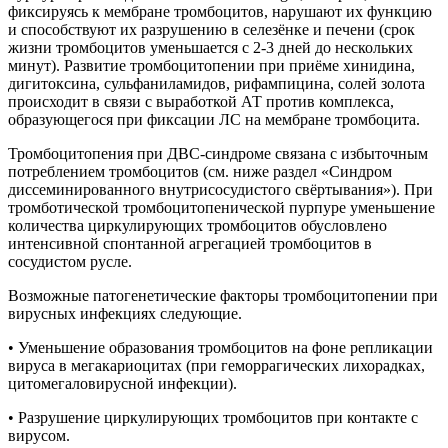
фиксируясь к мембране тромбоцитов, нарушают их функцию
и способствуют их разрушению в селезёнке и печени (срок
жизни тромбоцитов уменьшается с 2-3 дней до нескольких
минут). Развитие тромбоцитопении при приёме хинидина,
дигитоксина, сульфаниламидов, рифампицина, солей золота
происходит в связи с выработкой АТ против комплекса,
образующегося при фиксации ЛС на мембране тромбоцита.
Тромбоцитопения при ДВС-синдроме связана с избыточным
потреблением тромбоцитов (см. ниже раздел «Синдром
диссеминированного внутрисосудистого свёртывания»). При
тромботической тромбоцитопенической пурпуре уменьшение
количества циркулирующих тромбоцитов обусловлено
интенсивной спонтанной агрегацией тромбоцитов в
сосудистом русле.
Возможные патогенетические факторы тромбоцитопении при
вирусных инфекциях следующие.
• Уменьшение образования тромбоцитов на фоне репликации
вируса в мегакариоцитах (при геморрагических лихорадках,
цитомегаловирусной инфекции).
• Разрушение циркулирующих тромбоцитов при контакте с
вирусом.