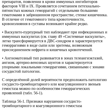
препаратов, появлении в крови иммунных ингибиторов
факторов VIII и IX. Проявляется сочетанием петехиально-
пятнистых кожных геморрагий с отдельными большими
гематомами в забрюшинном пространстве, стенке кишечника.
В отличие от гематомного типа кровоточивости,
кровоизлияния в суставы возникают крайне редко.
• Васкулито-пурпурный тип наблюдают при инфекционных и
иммунных васкулитах (см. главу 49 «Системные васкулиты»,
легко трансформируется в ДВС-синдром и характеризуется
геморрагиями в виде сыпи или эритемы, возможным
присоединением нефрита и кишечных кровотечений.
• Ангиоматозный тип развивается в зонах телеангиэктазий,
ангиом, артерио-венозных шунтов и характеризуется
упорными локальными геморрагиями, связанными с зонами
сосудистой патологии.
С определённой долей вероятности предположить патологию
сосудисто-тромбоцитарного или коагуляционного звеньев
гемостаза можно по особенностям геморрагических
проявлений (табл. 56-1).
Таблица 56-1. Признаки нарушения сосудисто-
тромбоцитарного и коагуляционного гемостаза