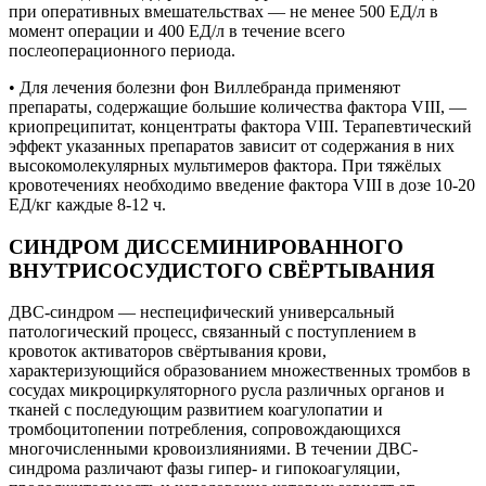
при оперативных вмешательствах — не менее 500 ЕД/л в
момент операции и 400 ЕД/л в течение всего
послеоперационного периода.
• Для лечения болезни фон Виллебранда применяют
препараты, содержащие большие количества фактора VIII, —
криопреципитат, концентраты фактора VIII. Терапевтический
эффект указанных препаратов зависит от содержания в них
высокомолекулярных мультимеров фактора. При тяжёлых
кровотечениях необходимо введение фактора VIII в дозе 10-20
ЕД/кг каждые 8-12 ч.
СИНДРОМ ДИССЕМИНИРОВАННОГО
ВНУТРИСОСУДИСТОГО СВЁРТЫВАНИЯ
ДВС-синдром — неспецифический универсальный
патологический процесс, связанный с поступлением в
кровоток активаторов свёртывания крови,
характеризующийся образованием множественных тромбов в
сосудах микроциркуляторного русла различных органов и
тканей с последующим развитием коагулопатии и
тромбоцитопении потребления, сопровождающихся
многочисленными кровоизлияниями. В течении ДВС-
синдрома различают фазы гипер- и гипокоагуляции,