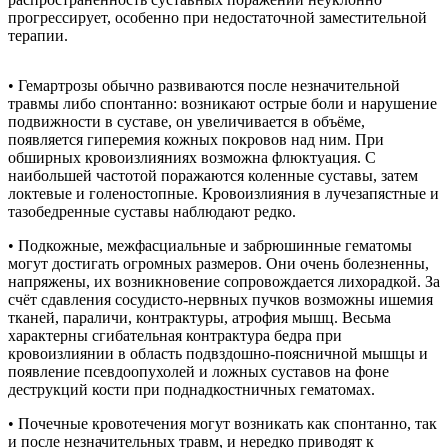
прогрессирует, особенно при недостаточной заместительной
терапии.
• Гемартрозы обычно развиваются после незначительной
травмы либо спонтанно: возникают острые боли и нарушение
подвижности в суставе, он увеличивается в объёме,
появляется гиперемия кожных покровов над ним. При
обширных кровоизлияниях возможна флюктуация. С
наибольшей частотой поражаются коленные суставы, затем
локтевые и голеностопные. Кровоизлияния в лучезапястные и
тазобедренные суставы наблюдают редко.
• Подкожные, межфасциальные и забрюшинные гематомы
могут достигать огромных размеров. Они очень болезненны,
напряжены, их возникновение сопровождается лихорадкой. За
счёт сдавления сосудисто-нервных пучков возможны ишемия
тканей, параличи, контрактуры, атрофия мышц. Весьма
характерны сгибательная контрактура бедра при
кровоизлиянии в область подвздошно-поясничной мышцы и
появление псевдоопухолей и ложных суставов на фоне
деструкций кости при поднадкостничных гематомах.
• Почечные кровотечения могут возникать как спонтанно, так
и после незначительных травм, и нередко приводят к