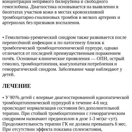
концентрации непрямого билирубина и свободного
гемоглобина. Диагностика основывается на выявлении в
биоптатах участков кожи в местах кровоизлияний
тромбоцитарно-гиалиновых тромбов в мелких артериях и
артериолах без признаков воспаления.
• Гемолитико-уремический синдром также развивается после
перенесённой инфекции и по патогенезу близок к
тромботической тромбоцитопенической пурпуре, однако
отличается от последней преимущественным поражением
почёк. Основные клинические проявления — ОПН, острый
гемолиз, тромбоцитопения, коагулопатия потребления и
геморрагический синдром. Заболевание чаще наблюдают у
детей.
ЛЕЧЕНИЕ
• У 90\% детей с впервые диагностированной идиопатической
тромбоцитопенической пурпурой в течение 4-6 нед
происходит нормализация состояния без дополнительной
терапии. При стойкой тромбоцитопении с геморрагическим
синдромом назначают преднизолон в дозе 1-3 мг(кг·сут).
Продолжительность терапии ГК не должна превышать 6 мес.
При отсутствии эффекта показана спленэктомия,