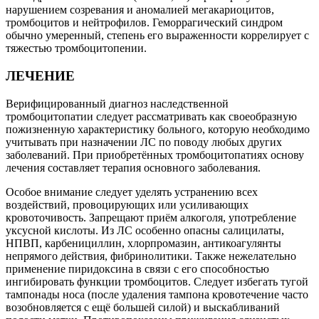
нарушением созревания и аномалией мегакариоцитов,
тромбоцитов и нейтрофилов. Геморрагический синдром
обычно умеренный, степень его выраженности коррелирует с
тяжестью тромбоцитопении.
ЛЕЧЕНИЕ
Верифицированный диагноз наследственной
тромбоцитопатии следует рассматривать как своеобразную
пожизненную характеристику больного, которую необходимо
учитывать при назначении ЛС по поводу любых других
заболеваний. При приобретённых тромбоцитопатиях основу
лечения составляет терапия основного заболевания.
Особое внимание следует уделять устранению всех
воздействий, провоцирующих или усиливающих
кровоточивость. Запрещают приём алкоголя, употребление
уксусной кислоты. Из ЛС особенно опасны салицилаты,
НПВП, карбенициллин, хлорпромазин, антикоагулянты
непрямого действия, фибринолитики. Также нежелательно
применение пиридоксина в связи с его способностью
ингибировать функции тромбоцитов. Следует избегать тугой
тампонады носа (после удаления тампона кровотечение часто
возобновляется с ещё большей силой) и выскабливаний