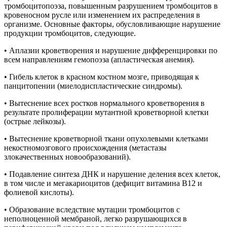
тромбоцитопоэза, повышенным разрушением тромбоцитов в
кровеносном русле или изменением их распределения в
организме. Основные факторы, обусловливающие нарушение
продукции тромбоцитов, следующие.
• Аплазии кроветворения и нарушение дифференцировки по
всем направлениям гемопоэза (апластическая анемия).
• Гибель клеток в красном костном мозге, приводящая к
панцитопении (миелодиспластические синдромы).
• Вытеснение всех ростков нормального кроветворения в
результате пролиферации мутантной кроветворной клетки
(острые лейкозы).
• Вытеснение кроветворной ткани опухолевыми клетками
некостномозгового происхождения (метастазы
злокачественных новообразований).
• Подавление синтеза ДНК и нарушение деления всех клеток,
в том числе и мегакариоцитов (дефицит витамина B12 и
фолиевой кислоты).
• Образование вследствие мутации тромбоцитов с
неполноценной мембраной, легко разрушающихся в