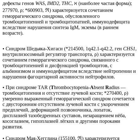
дефекты генов
WAS
,
IMD2
,
THC
, ℵ (наиболее частая форма);
277970, ρ; *600903, ℜ) характеризуется сочетанием
геморрагического синдрома, обусловленного
тромбоцитопенией и тромбоцитопатией, иммунодефицита
вследствие нарушения синтеза IgМ, экземы (в раннем
возрасте).
• Синдром Шедьяка-Хигаси (*214500, 1q42.1-q42.2, ген
CHS1
,
внутрилизосомный регулятор транспорта, ρ) характеризуется
сочетанием геморрагического синдрома, связанного с
тромбоцитопенией и дисфункцией тромбоцитов, с
альбинизмом и иммунодефицитом вследствие нейтропении и
нарушения фагоцитарной активности нейтрофилов.
• При синдроме TAR (
T
hrombocytopenia-
A
bsent
R
adius —
тромбоцитопения и отсутствие лучевой кости; *270400, ρ)
умеренно выраженный геморрагический синдром сочетается
с двусторонним отсутствием лучевой кости с укорочением
предплечий, деформацией позвоночника, лопаток,
дисплазией тазобедренных суставов, незаращением нёба,
косоглазием, гипоплазией лёгких и другими пороками
развития.
• Синдром Мая-Хегглина (155100, ℜ) характеризуется