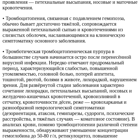
проявления — петехиальные высыпания, носовые и маточные
кровотечения.
• Тромбоцитопения, связанная с подавлением гемопоэза,
обычно бывает достаточно тяжёлой, сопровождается
выраженной петехиальной сыпью и кровотечениями из
слизистых оболочек, наслаивающимися на клиническую
симптоматику основного заболевания.
• Тромботическая тромбоцитопеническая пурпура в
большинстве случаев начинается остро после перенесённой
вирусной инфекции. Нередко отмечают продромальный
период, характеризующийся слабостью, повышенной
утомляемостью, головной болью, потерей аппетита,
тошнотой, рвотой, болями в животе, лихорадкой, нарушением
зрения. Для развёрнутой стадии заболевания характерно
сочетание лихорадки, петехиальных высыпаний, носовых и
желудочно-кишечных кровотечений, кровоизлияний в
сетчатку, кровоточивости дёсен, реже — кровохарканья и
разнообразной неврологической симптоматики
(дезориентация, атаксия, гемипарезы, судороги, психические
расстройства, в тяжёлых случаях — коматозное состояние). В
анализах крови, помимо тромбоцитопении различной степени
выраженности, обнаруживают уменьшение концентрации
гемоглобина до 50-80 г/л, ретикулоцитоз, повышение