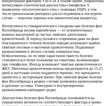
концентрации факторов VIII и IX в плазме крови. Разработана
молекулярно-генетическая диагностика гемофилии A
(выявление патологического гена с помощью ПЦР), в том
числе пренатальная (материал для исследования в последнем
случае — ворсины хориона или амниотическая жидкость).
Интенсивность геморрагического синдрома при болезни фон
Виллебранда весьма вариабельна — от незначительных
кожных высыпаний до частых тяжёлых длительных
кровотечений. В период полового созревания даже на фоне
благоприятного течения болезни нередко возникают крайне
тяжёлые носовые и маточные кровотечения. Подкожные
кровоизлияния в лёгких случаях поверхностны,
безболезненны, но по мере нарастания тяжести болезни
становятся всё более похожими на гематомы, возникающие
при гемофилии. Иногда возникают тяжёлые кровотечения из
ЖКТ. Маточные кровотечения иногда продолжаются до 15-25
дней и настолько плохо поддаются терапии, что приходится
прибегать к экстирпации матки. При тяжёлой форме болезни
фон Виллебранда в редких случаях возможны кровоизлияния
в крупные суставы. Гематурию и внутричерепные
кровоизлияния наблюдают редко.
Диагностика болезни фон Виллебранда основывается на
определении активности соответствующего фактора в крови