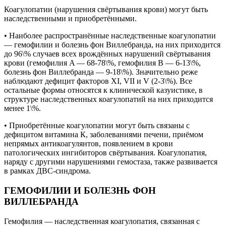
Коагулопатии (нарушения свёртывания крови) могут быть
наследственными и приобретёнными.
• Наиболее распространённые наследственные коагулопатии
— гемофилии и болезнь фон Виллебранда, на них приходится
до 96\% случаев всех врождённых нарушений свёртывания
крови (гемофилия A — 68-78\%, гемофилия B — 6-13\%,
болезнь фон Виллебранда — 9-18\%). Значительно реже
наблюдают дефицит факторов XI, VII и V (2-3\%). Все
остальные формы относятся к клинической казуистике, в
структуре наследственных коагулопатий на них приходится
менее 1\%.
• Приобретённые коагулопатии могут быть связаны с
дефицитом витамина К, заболеваниями печени, приёмом
непрямых антикоагулянтов, появлением в крови
патологических ингибиторов свёртывания. Коагулопатия,
наряду с другими нарушениями гемостаза, также развивается
в рамках ДВС-синдрома.
ГЕМОФИЛИИ И БОЛЕЗНЬ ФОН
ВИЛЛЕБРАНДА
Гемофилия — наследственная коагулопатия, связанная с