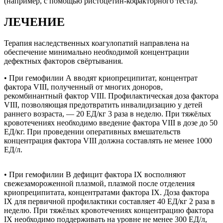
(например, с помощью ристоцетин-кофакторного теста).
ЛЕЧЕНИЕ
Терапия наследственных коагулопатий направлена на
обеспечение минимально необходимой концентрации
дефектных факторов свёртывания.
• При гемофилии А вводят криопреципитат, концентрат
фактора VIII, полученный от многих доноров,
рекомбинантный фактор VIII. Профилактическая доза фактора
VIII, позволяющая предотвратить инвалидизацию у детей
раннего возраста, — 20 ЕД/кг 3 раза в неделю. При тяжёлых
кровотечениях необходимо введение фактора VIII в дозе до 50
ЕД/кг. При проведении оперативных вмешательств
концентрация фактора VIII должна составлять не менее 1000
ЕД/л.
• При гемофилии B дефицит фактора IX восполняют
свежезамороженной плазмой, плазмой после отделения
криопреципитата, концентратами фактора IX. Доза фактора
IX для первичной профилактики составляет 40 ЕД/кг 2 раза в
неделю. При тяжёлых кровотечениях концентрацию фактора
IX необходимо поддерживать на уровне не менее 300 ЕД/л,