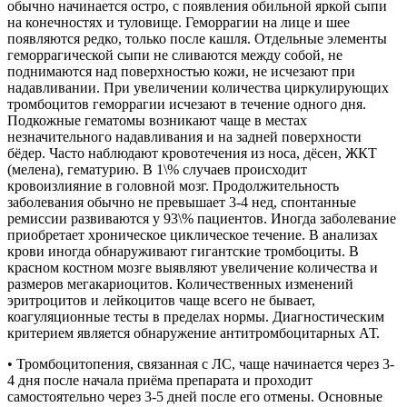
обычно начинается остро, с появления обильной яркой сыпи
на конечностях и туловище. Геморрагии на лице и шее
появляются редко, только после кашля. Отдельные элементы
геморрагической сыпи не сливаются между собой, не
поднимаются над поверхностью кожи, не исчезают при
надавливании. При увеличении количества циркулирующих
тромбоцитов геморрагии исчезают в течение одного дня.
Подкожные гематомы возникают чаще в местах
незначительного надавливания и на задней поверхности
бёдер. Часто наблюдают кровотечения из носа, дёсен, ЖКТ
(мелена), гематурию. В 1\% случаев происходит
кровоизлияние в головной мозг. Продолжительность
заболевания обычно не превышает 3-4 нед, спонтанные
ремиссии развиваются у 93\% пациентов. Иногда заболевание
приобретает хроническое циклическое течение. В анализах
крови иногда обнаруживают гигантские тромбоциты. В
красном костном мозге выявляют увеличение количества и
размеров мегакариоцитов. Количественных изменений
эритроцитов и лейкоцитов чаще всего не бывает,
коагуляционные тесты в пределах нормы. Диагностическим
критерием является обнаружение антитромбоцитарных АТ.
• Тромбоцитопения, связанная с ЛС, чаще начинается через 3-
4 дня после начала приёма препарата и проходит
самостоятельно через 3-5 дней после его отмены. Основные