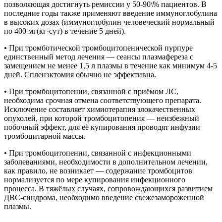
позволяющая достигнуть ремиссии у 50-90\% пациентов. В
последние годы также применяют введение иммуноглобулина
в высоких дозах (иммуноглобулин человеческий нормальный
по 400 мг(кг·сут) в течение 5 дней).
• При тромботической тромбоцитопенической пурпуре
единственный метод лечения — сеансы плазмафереза с
замещением не менее 1,5 л плазмы в течение как минимум 4-5
дней. Спленэктомия обычно не эффективна.
• При тромбоцитопении, связанной с приёмом ЛС,
необходима срочная отмена соответствующего препарата.
Исключение составляет химиотерапия злокачественных
опухолей, при которой тромбоцитопения — неизбежный
побочный эффект, для её купирования проводят инфузии
тромбоцитарной массы.
• При тромбоцитопении, связанной с инфекционными
заболеваниями, необходимости в дополнительном лечении,
как правило, не возникает — содержание тромбоцитов
нормализуется по мере купирования инфекционного
процесса. В тяжёлых случаях, сопровождающихся развитием
ДВС-синдрома, необходимо введение свежезамороженной
плазмы.