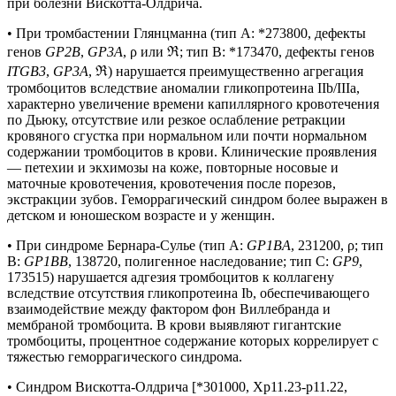
при болезни Вискотта-Олдрича.
• При тромбастении Глянцманна (тип A: *273800, дефекты
генов
GP2B
,
GP3A
, ρ или ℜ; тип B: *173470, дефекты генов
ITGB3
,
GP3A
, ℜ) нарушается преимущественно агрегация
тромбоцитов вследствие аномалии гликопротеина IIb/IIIa,
характерно увеличение времени капиллярного кровотечения
по Дьюку, отсутствие или резкое ослабление ретракции
кровяного сгустка при нормальном или почти нормальном
содержании тромбоцитов в крови. Клинические проявления
— петехии и экхимозы на коже, повторные носовые и
маточные кровотечения, кровотечения после порезов,
экстракции зубов. Геморрагический синдром более выражен в
детском и юношеском возрасте и у женщин.
• При синдроме Бернара-Сулье (тип А:
GP1BA
, 231200, ρ; тип
B:
GP1BB
, 138720, полигенное наследование; тип C:
GP9
,
173515) нарушается адгезия тромбоцитов к коллагену
вследствие отсутствия гликопротеина Ib, обеспечивающего
взаимодействие между фактором фон Виллебранда и
мембраной тромбоцита. В крови выявляют гигантские
тромбоциты, процентное содержание которых коррелирует с
тяжестью геморрагического синдрома.
• Синдром Вискотта-Олдрича [*301000, Xp11.23-p11.22,