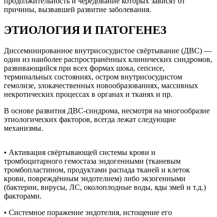
продолжительность и чередование которых зависят от
причины, вызвавшей развитие заболевания.
ЭТИОЛОГИЯ И ПАТОГЕНЕЗ
Диссеминированное внутрисосудистое свёртывание (ДВС) —
один из наиболее распространённых клинических синдромов,
развивающийся при всех формах шока, сепсисе,
терминальных состояниях, остром внутрисосудистом
гемолизе, злокачественных новообразованиях, массивных
некротических процессах в органах и тканях и пр.
В основе развития ДВС-синдрома, несмотря на многообразие
этиологических факторов, всегда лежат следующие
механизмы.
• Активация свёртывающей системы крови и
тромбоцитарного гемостаза эндогенными (тканевым
тромбопластином, продуктами распада тканей и клеток
крови, повреждённым эндотелием) либо экзогенными
(бактерии, вирусы, ЛС, околоплодные воды, яды змей и т.д.)
факторами.
• Системное поражение эндотелия, истощение его