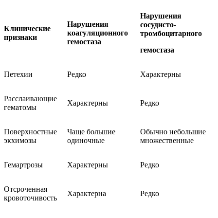
Нарушения
Нарушения
сосудисто-
Клинические
коагуляционного
тромбоцитарного
признаки
гемостаза
гемостаза
Петехии
Редко
Характерны
Расслаивающие
Характерны
Редко
гематомы
Поверхностные
Чаще большие
Обычно небольшие
экхимозы
одиночные
множественные
Гемартрозы
Характерны
Редко
Отсроченная
Характерна
Редко
кровоточивость