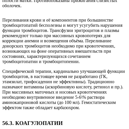
полости матки. Противопоказаны прижигания слизистых
оболочек.
Переливания крови и её компонентов при большинстве
тромбоцитопатий бесполезны и могут усугубить нарушения
функции тромбоцитов. Трансфузии эритроцитов и плазмы
рекомендуют только при массивных кровопотерях для
коррекции анемии и возмещения объёма. Переливание
донорских тромбоцитов необходимо при кровотечениях,
возникающих на фоне оперативных вмешательств при
состояниях, характеризующихся сочетанием
тромбоцитопатии и тромбоцитопении.
Специфической терапии, кардинально улучшающей функции
тромбоцитов, в настоящее время не разработано (ГК,
этамзилат, трифосаденин не эффективны). Традиционно
назначают витамины (аскорбиновую кислоту, ретинол и пр.).
При массивных маточных и носовых кровотечениях
необходимо внутривенное введение 5-6\% раствора
аминокапроновой кислоты (до 100 мл). Гемостатическим
эффектом также обладает карбазохром.
56.3. КОАГУЛОПАТИИ