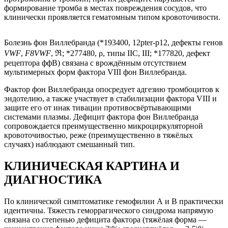
формирование тромба в местах повреждения сосудов, что
клинически проявляется гематомным типом кровоточивости.
Болезнь фон Виллебранда (*193400, 12pter-p12, дефекты генов
VWF
,
F8VWF
, ℜ; *277480, ρ, типы IIC, III; *177820, дефект
рецептора ффВ) связана с врождённым отсутствием
мультимерных форм фактора VIII фон Виллебранда.
Фактор фон Виллебранда опосредует адгезию тромбоцитов к
эндотелию, а также участвует в стабилизации фактора VIII и
защите его от инак тивации противосвёртывающими
системами плазмы. Дефицит фактора фон Виллебранда
сопровождается преимущественно микроциркуляторной
кровоточивостью, реже (преимущественно в тяжёлых
случаях) наблюдают смешанный тип.
КЛИНИЧЕСКАЯ КАРТИНА И
ДИАГНОСТИКА
По клинической симптоматике гемофилии А и В практически
идентичны. Тяжесть геморрагического синдрома напрямую
связана со степенью дефицита фактора (тяжёлая форма —