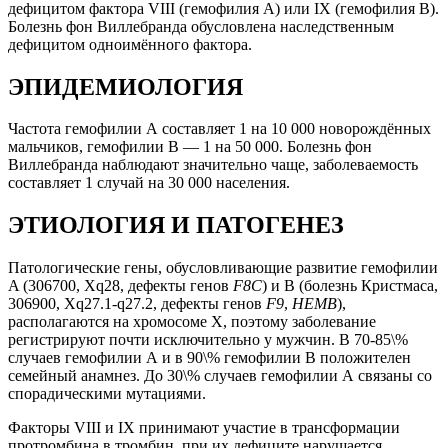
дефицитом фактора VIII (гемофилия А) или IX (гемофилия В).
Болезнь фон Виллебранда обусловлена наследственным
дефицитом одноимённого фактора.
ЭПИДЕМИОЛОГИЯ
Частота гемофилии А составляет 1 на 10 000 новорождённых
мальчиков, гемофилии В — 1 на 50 000. Болезнь фон
Виллебранда наблюдают значительно чаще, заболеваемость
составляет 1 случай на 30 000 населения.
ЭТИОЛОГИЯ И ПАТОГЕНЕЗ
Патологические гены, обусловливающие развитие гемофилии
A (306700, Xq28, дефекты генов
F8C
) и B (болезнь Кристмаса,
306900, Xq27.1-q27.2, дефекты генов
F9
,
HEMB
),
располагаются на хромосоме Х, поэтому заболевание
регистрируют почти исключительно у мужчин. В 70-85\%
случаев гемофилии А и в 90\% гемофилии В положителен
семейный анамнез. До 30\% случаев гемофилии А связаны со
спорадическими мутациями.
Факторы VIII и IX принимают участие в трансформации
протромбина в тромбин, при их дефиците нарушается