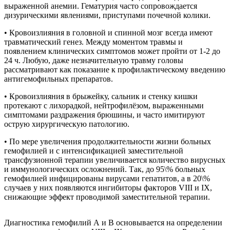
выраженной анемии. Гематурия часто сопровождается
дизурическими явлениями, приступами почечной колики.
• Кровоизлияния в головной и спинной мозг всегда имеют
травматический генез. Между моментом травмы и
появлением клинических симптомов может пройти от 1-2 до
24 ч. Любую, даже незначительную травму головы
рассматривают как показание к профилактическому введению
антигемофильных препаратов.
• Кровоизлияния в брыжейку, сальник и стенку кишки
протекают с лихорадкой, нейтрофилёзом, выраженными
симптомами раздражения брюшины, и часто имитируют
острую хирургическую патологию.
• По мере увеличения продолжительности жизни больных
гемофилией и с интенсификацией заместительной
трансфузионной терапии увеличивается количество вирусных
и иммунологических осложнений. Так, до 95\% больных
гемофилией инфицированы вирусами гепатитов, а в 20\%
случаев у них появляются ингибиторы факторов VIII и IX,
снижающие эффект проводимой заместительной терапии.
Диагностика гемофилий А и В основывается на определении