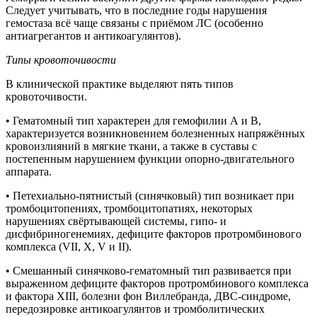
Следует учитывать, что в последние годы нарушения
гемостаза всё чаще связаны с приёмом ЛС (особенно
антиагрегантов и антикоагулянтов).
Типы
кровоточивости
В клинической практике выделяют пять типов
кровоточивости.
• Гематомный тип характерен для гемофилии А и В,
характеризуется возникновением болезненных напряжённых
кровоизлияний в мягкие ткани, а также в суставы с
постепенным нарушением функции опорно-двигательного
аппарата.
• Петехиально-пятнистый (синячковый) тип возникает при
тромбоцитопениях, тромбоцитопатиях, некоторых
нарушениях свёртывающей системы, гипо- и
дисфибриногенемиях, дефиците факторов протромбинового
комплекса (VII, X, V и II).
• Смешанный синячково-гематомный тип развивается при
выраженном дефиците факторов протромбинового комплекса
и фактора XIII, болезни фон Виллебранда, ДВС-синдроме,
передозировке антикоагулянтов и тромболитических