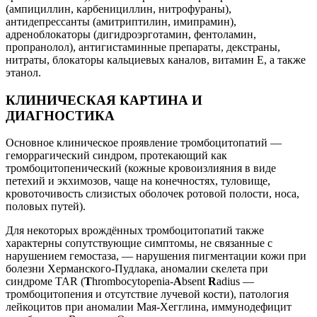
(ампициллин, карбенициллин, нитрофураны),
антидепрессанты (амитриптилин, имипрамин),
адреноблокаторы (дигидроэрготамин, фентоламин,
пропранолол), антигистаминные препараты, декстраны,
нитраты, блокаторы кальциевых каналов, витамин Е, а также
этанол.
КЛИНИЧЕСКАЯ КАРТИНА И
ДИАГНОСТИКА
Основное клиническое проявление тромбоцитопатий —
геморрагический синдром, протекающий как
тромбоцитопенический (кожные кровоизлияния в виде
петехий и экхимозов, чаще на конечностях, туловище,
кровоточивость слизистых оболочек ротовой полости, носа,
половых путей).
Для некоторых врождённых тромбоцитопатий также
характерны сопутствующие симптомы, не связанные с
нарушением гемостаза, — нарушения пигментации кожи при
болезни Херманского-Пудлака, аномалии скелета при
синдроме TAR (
T
hrombocytopenia-
A
bsent
R
adius —
тромбоцитопения и отсутствие лучевой кости), патология
лейкоцитов при аномалии Мая-Хегглина, иммунодефицит