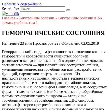
Перейти к содержанию
Search for:
Главная
»
Внутренние болезни
»
Внутренние болезни в 2-х
томах: учебник том 1
ГЕМОРРАГИЧЕСКИЕ СОСТОЯНИЯ
На чтение
23 мин
Просмотров
228
Обновлено
02.05.2019
Геморрагический синдром (склонность к появлению кожных
геморрагий и кровоточивости слизистых оболочек)
развивается вследствие изменений в одном или нескольких
звеньях гемостаза — при поражениях сосудистой стенки,
уменьшении количества тромбоцитов или расстройстве их
функций, нарушениях свёртывания крови. Из
наследственных нарушений гемостаза в терапевтической
практике наиболее часто наблюдают тромбоцитопатии,
гемофилию А и B, болезнь фон Виллебранда, а из сосудистых
форм — телеангиэктазии. Наиболее частые приобретённые
формы геморрагического синдрома — вторичные
тромбоцитопении и тромбоцитопатии, ДВС-синдром,
дефицит факторов протромбинового комплекса и
геморрагический васкулит. Другие формы наблюдают редко.