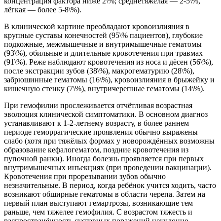
концентрация фактора ниже 2\%; среднетяжёлая — 2-5\%,
лёгкая — более 5-8\%).
В клинической картине преобладают кровоизлияния в
крупные суставы конечностей (95\% пациентов), глубокие
подкожные, межмышечные и внутримышечные гематомы
(93\%), обильные и длительные кровотечения при травмах
(91\%). Реже наблюдают кровотечения из носа и дёсен (56\%),
после экстракции зубов (38\%), макрогематурию (28\%),
забрюшинные гематомы (16\%), кровоизлияния в брыжейку и
кишечную стенку (7\%), внутричерепные гематомы (14\%).
При гемофилии прослеживается отчётливая возрастная
эволюция клинической симптоматики. В основном диагноз
устанавливают к 1-2-летнему возрасту, в более раннем
периоде геморрагические проявления обычно выражены
слабо (хотя при тяжёлых формах у новорождённых возможны
образование кефалогематом, поздние кровотечения из
пупочной ранки). Иногда болезнь проявляется при первых
внутримышечных инъекциях (при проведении вакцинации).
Кровотечения при прорезывании зубов обычно
незначительные. В период, когда ребёнок учится ходить, часто
возникают обширные гематомы в области черепа. Затем на
первый план выступают гемартрозы, возникающие тем
раньше, чем тяжелее гемофилия. С возрастом тяжесть и
распространённость суставных поражений неуклонно