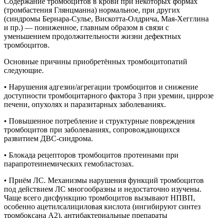
Содержание тромбоцитов в крови при некоторых формах
(тромбастения Глянцманна) нормальное, при других
(синдромы Бернара-Сулье, Вискотта-Олдрича, Мая-Хегглина
и пр.) — пониженное, главным образом в связи с
уменьшением продолжительности жизни дефектных
тромбоцитов.
Основные причины приобретённых тромбоцитопатий
следующие.
• Нарушения адгезии/агрегации тромбоцитов и снижение
доступности тромбоцитарного фактора 3 при уремии, циррозе
печени, опухолях и паразитарных заболеваниях.
• Повышенное потребление и структурные повреждения
тромбоцитов при заболеваниях, сопровождающихся
развитием ДВС-синдрома.
• Блокада рецепторов тромбоцитов протеинами при
парапротеинемических гемобластозах.
• Приём ЛС. Механизмы нарушения функций тромбоцитов
под действием ЛС многообразны и недостаточно изучены.
Чаще всего дисфункцию тромбоцитов вызывают НПВП,
особенно ацетилсалициловая кислота (ингибируют синтез
тромбоксана А2), антибактериальные препараты