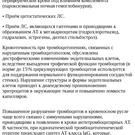
периферической крови под влиянием комплемента
(пароксизмальная ночная гемоглобинурия).
• Приём цитостатических ЛС.
• Приём ЛС, являющихся гаптенами и приводящими к
образованием АТ к мегакариоцитам (гидрохлоротиазид,
гидралазин, эстрогены, диэтил стильбэстрол).
Кровоточивость при тромбоцитопениях, связанных с
нарушенным тромбоцитопоэзом, обусловлена
дистрофическими изменениями эндотелиальных клеток,
вследствие выпадения трофической функции тромбоцитов (в
норме до 15\% циркулирующих тромбоцитов используется
для поддержания нормального функционирования сосудистой
стенки). Нарушение структуры и формы эндотелиальных
клеток приводит к диапедезному проникновению
эритроцитов в окружающие ткани и повышению ломкости
капилляров.
Повышенное разрушение тромбоцитов в кровеносном русле
чаще всего связано с иммунными нарушениями,
приводящими к появлению в крови антитромбоцитарных АТ.
В частности, при идиопатической тромбоцитопенической
пурпуре происходит синтез АТ класса IgG, которые,