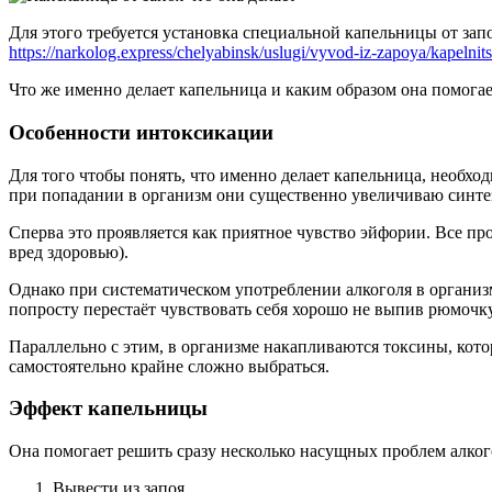
Для этого требуется установка специальной капельницы от за
https://narkolog.express/chelyabinsk/uslugi/vyvod-iz-zapoya/kapelnit
Что же именно делает капельница и каким образом она помог
Особенности интоксикации
Для того чтобы понять, что именно делает капельница, необход
при попадании в организм они существенно увеличиваю синте
Сперва это проявляется как приятное чувство эйфории. Все пр
вред здоровью).
Однако при систематическом употреблении алкоголя в органи
попросту перестаёт чувствовать себя хорошо не выпив рюмочку
Параллельно с этим, в организме накапливаются токсины, кот
самостоятельно крайне сложно выбраться.
Эффект капельницы
Она помогает решить сразу несколько насущных проблем алког
Вывести из запоя