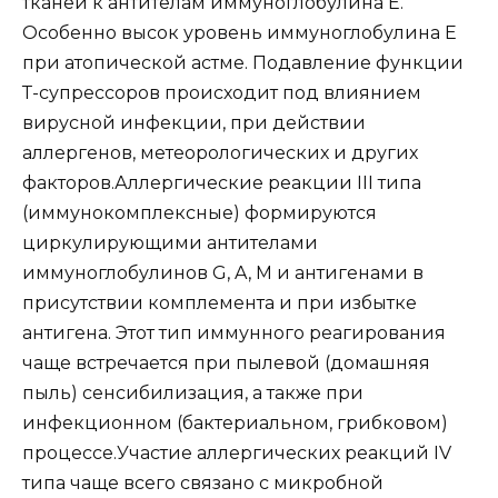
тканей к антителам иммуноглобулина Е.
Особенно высок уровень иммуноглобулина Е
при атопической астме. Подавление функции
Т-супрессоров происходит под влиянием
вирусной инфекции, при действии
аллергенов, метеорологических и других
факторов.Аллергические реакции III типа
(иммунокомплексные) формируются
циркулирующими антителами
иммуноглобулинов G, A, M и антигенами в
присутствии комплемента и при избытке
антигена. Этот тип иммунного реагирования
чаще встречается при пылевой (домашняя
пыль) сенсибилизация, а также при
инфекционном (бактериальном, грибковом)
процессе.Участие аллергических реакций IV
типа чаще всего связано с микробной