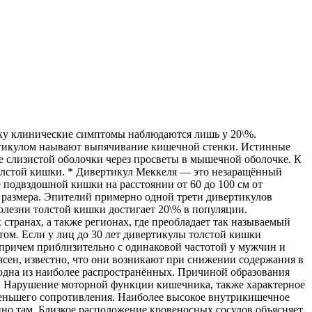
го камня). (4) Кишечная непроходимость (кишечная непроходимость при дивертикулёзе чаще носит характер обтурационной со всеми присущими этой форме проявлениями). (5) Внутренние/наружные кишечные свищи (у мужчин чаще развиваются сигмо-везикальные свищи, у женщин — сигмо-вагинальные, при образовании кишечно-мочепузырного свища — пневматурия, фекалурия). Лабораторные исследования. При дивертикулёзе количество лейкоцитов в периферической крови обычно остаётся в пределах нормы; при дивертикулите часто возникают сдвиг лейкоцитарной формулы влево, повышение СОЭ. При кровотечении развивается желехзодефицитная анемия. В моче возможно обнаружение лейкоцитов, эритроцитов, компонентов кишечного содержимого; при образовании кишечно-мочепузырного свища в моче обнаруживают бактерии, специфичные для кишечника. Данные копрологического исследования, подтверждающие наличие воспаления: нейтрофильные лейкоциты, примесь к слизи большого количества макрофагов, десквамированного эпителия. Специальные исследования. (1) Контрастное рентгенологическое исследование. Традиционную ирригографию или колоноскопию считают наиболее ценным диагностическим исследованием при дивертикулёзе. При осложнённом дивертикулёзе в первые 1–2 недели при исследовании ограничиваются только ректоромано- и колоноскопией. При подозрении на дивертикулит можно использовать водорастворимое рентгеноконтрастное вещество (например, гастрографин). Дивертикулы толстой кишки могут быть выявлены и при пероральном контрастном исследовании через 24–72 ч после приёма бариевой взвеси внутрь. (2) Обзорная рентгенография органов брюшной полости в горизонтальном и вертикальном положениях — при перфорации дивертикула и перитоните. (3) Колоноскопия позволяет выявить источник кишечного кровотечения. Характерные эндоскопические признаки дивертикулёза: наличие единичных или множественных устьев дивертикулов (отверстий) в стенке кишки, часто около устья дивертикула обнаруживают кровеносный сосуд, в зоне дивертикула — повышенный тонус и ригидность кишечной стенки; при близости дивертикула к физиологическим сфинктерам последние спазмированы, раскрываются с трудом, иногда можно наблюдать выделение гноя из устья дивертикула. (4) Компьютерную томографию (КТ) применяют в острой стадии заболевания для оценки состояния кишечной стенки и околокишечных тканей. При наличии признаков острой патологии КТ — более предпочтительный метод диагностики, чем ирригография. (5) Цистоскопия и цистография показаны для диагностики пузырно-кишечных свищей. (6) Внутривенная урография позволяет установить возможное вовлечение в воспалительный процесс мочеточников. (7) Ангиография. Диагностический метод, применяемый при кровотечении из дивертикула; возможно проведение терапевтических мероприятий посредством эмболизации кровоточащего сосуда. (8) Фистулографию применяют при развитии кишечных свищей для установления их связи с кишкой. Лечение. Лечение больных с дивертикулярной