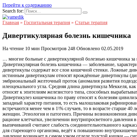
Перейти к содержанию
Search for:
Главная
»
Госпитальная терапия
»
Статьи терапия
Дивертикулярная болезнь кишечника
На чтение
10 мин
Просмотров
248
Обновлено
02.05.2019
… многие больные с дивертикулярной болезнью кишечника за медицинской помощью не обращаются, не обследуются, поскольку клинические симптомы наблюдаются лишь у 20\%. Дивертикулярная болезнь кишечника — заболевание, характеризующееся образованием дивертикулов кишечной стенки. Дивертикулом наывают выпячивание кишечной стенки. Истинные дивертикулы содержат все слои кишечной стенки. Ложные дивертикулы (псевдодивертикулы) представляют собой выпячивание слизистой оболочки через просветы в мышечной оболочке. К истинным дивертикулам относят врождённые дивертикулы (дивертикул Меккеля*), а к ложным приобретённые дивертикулы толстой кишки. * Дивертикул Меккеля — это незаращённый эмбриональный желточный проток (аномалия развития подвздошной кишки), который расположен на противобрыжеечном крае подвздошной кишки на расстоянии от 60 до 100 см от илеоцекального угла. Средняя длина дивертикула Меккеля, как правило, составляет 5–7 см, но бывают дивертикулы и большего размера. Эпителий примерно одной трети дивертикулов относят к эпителиям железистого типа, способных вырабатывать соляную кислоту. Эпидемиология. Частота дивертикулярной болезни толстой кишки достигает 20\% в популяции. Дивертикулез кишечника по праву относят к болезням цивилизации. Значительно чаще его выявляют в индустриально развитых странах, а также регионах, где преобладает так называемый западный характер питания, то есть малошлаковая рафинированная пища. Характерно увеличение частоты заболевания с возрастом. Если у лиц до 30 лет дивертикулы толстой кишки встречаются менее чем в 1\% случаев, то в возрасте старше 40 лет – уже в 10\%, старше 60 лет – 30\%, 80 лет и старше – 60-66\%, причем приблизительно с одинаковой частотой у мужчин и женщин. Этиология и патогенез. Причины возникновения дивертикулов разнообразны. Хотя механизм их развития до конца неясен, известно, что они возникают при снижении содержания в рационе клетчатки, увеличении внутрипросветного давления в кишечнике, слабости кишечной стенки. (1) Грыжевая теория — одна из наиболее распространённых. Причиной образования выпячиваний считают слабость соединительнотканного каркаса кишечной стенки, развивающуюся по мере старения организма. Нарушение моторной функции кишечника, также характерное для стареющего организма, ведёт к повышению внутрикишечного давления и выпячиванию слизистой оболочки в местах наименьшего сопротивления. Наиболее высокое внутрикишечное давление возникает в самом узком отделе толстой кишки — сигмовидном. По этой причине дивертикулы чаще образуются именно там. Близкое расположение кровеносных сосудов объясняет склонность дивертикулов к кровотечениям. (2)Сосудистая теория. Основная причина появления дивертикулов — изменения в кишечной стенке вследствие нарушения кровообращения. (3) Теория врождённой предрасположенности. (4) Механическая, или пульсионная, теория. При повышенной активности гладкой мускулатуры кишечной стенки возникает чрезмерная сегментация кишки, приводящая к повышению внутрикишечного давления на отдельных участках. Под влиянием высокого давления происходит выпячивание слизистой оболочки через мышечную. Классификация. Дивертикулярную болезнь кишечника разделяют по локализации расположения дивертикулов. Исходя из этого признака, выделяют: (1) дивертикулы толстой кишки и (2) дивертикулы тонкой кишки. Согласно рекомендациям Всемирной организации гастроэнтерологов (2005) следует выделять особые формы дивертикулярной болезни толстой кишки: (1) дивертикулез правых отделов толстой кишки; (2) д