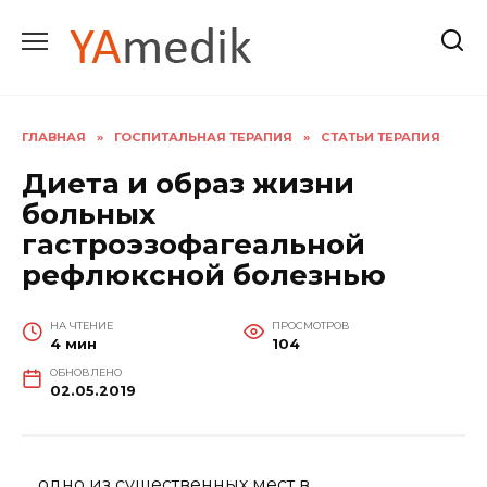
Перейти
к
содержанию
ГЛАВНАЯ
»
ГОСПИТАЛЬНАЯ ТЕРАПИЯ
»
СТАТЬИ ТЕРАПИЯ
Диета и образ жизни
больных
гастроэзофагеальной
рефлюксной болезнью
НА ЧТЕНИЕ
ПРОСМОТРОВ
4 мин
104
ОБНОВЛЕНО
02.05.2019
… одно из существенных мест в