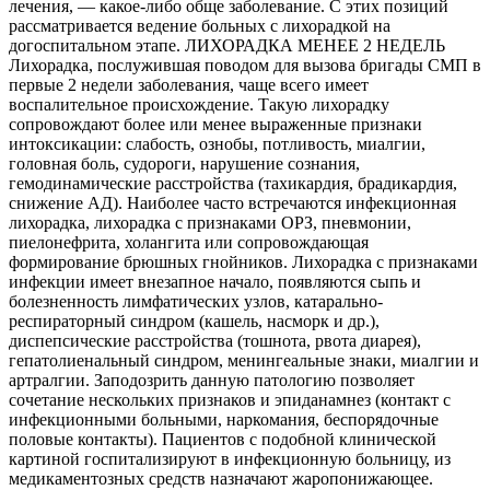
лечения, — какое-либо обще заболевание. С этих позиций
рассматривается ведение больных с лихорадкой на
догоспитальном этапе. ЛИХОРАДКА МЕНЕЕ 2 НЕДЕЛЬ
Лихорадка, послужившая поводом для вызова бригады СМП в
первые 2 недели заболевания, чаще всего имеет
воспалительное происхождение. Такую лихорадку
сопровождают более или менее выраженные признаки
интоксикации: слабость, ознобы, потливость, миалгии,
головная боль, судороги, нарушение сознания,
гемодинамические расстройства (тахикардия, брадикардия,
снижение АД). Наиболее часто встречаются инфекционная
лихорадка, лихорадка с признаками ОРЗ, пневмонии,
пиелонефрита, холангита или сопровождающая
формирование брюшных гнойников. Лихорадка с признаками
инфекции имеет внезапное начало, появляются сыпь и
болезненность лимфатических узлов, катарально-
респираторный синдром (кашель, насморк и др.),
диспепсические расстройства (тошнота, рвота диарея),
гепатолиенальный синдром, менингеальные знаки, миалгии и
артралгии. Заподозрить данную патологию позволяет
сочетание нескольких признаков и эпиданамнез (контакт с
инфекционными больными, наркомания, беспорядочные
половые контакты). Пациентов с подобной клинической
картиной госпитализируют в инфекционную больницу, из
медикаментозных средств назначают жаропонижающее.