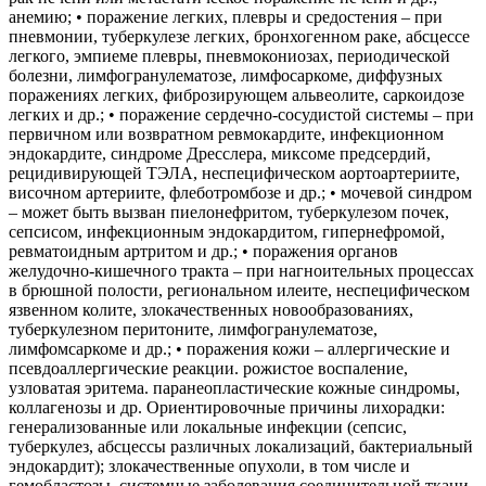
анемию; • поражение легких, плевры и средостения – при
пневмонии, туберкулезе легких, бронхогенном раке, абсцессе
легкого, эмпиеме плевры, пневмокониозах, периодической
болезни, лимфогранулематозе, лимфосаркоме, диффузных
поражениях легких, фиброзирующем альвеолите, саркоидозе
легких и др.; • поражение сердечно-сосудистой системы – при
первичном или возвратном ревмокардите, инфекционном
эндокардите, синдроме Дресслера, миксоме предсердий,
рецидивирующей ТЭЛА, неспецифическом аортоартериите,
височном артериите, флеботромбозе и др.; • мочевой синдром
– может быть вызван пиелонефритом, туберкулезом почек,
сепсисом, инфекционным эндокардитом, гипернефромой,
ревматоидным артритом и др.; • поражения органов
желудочно-кишечного тракта – при нагноительных процессах
в брюшной полости, региональном илеите, неспецифическом
язвенном колите, злокачественных новообразованиях,
туберкулезном перитоните, лимфогранулематозе,
лимфомсаркоме и др.; • поражения кожи – аллергические и
псевдоаллергические реакции. рожистое воспаление,
узловатая эритема. паранеопластические кожные синдромы,
коллагенозы и др. Ориентировочные причины лихорадки:
генерализованные или локальные инфекции (сепсис,
туберкулез, абсцессы различных локализаций, бактериальный
эндокардит); злокачественные опухоли, в том числе и
гемобластозы, системные заболевания соединительной ткани