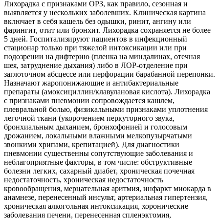
Лихорадка с признаками ОРЗ, как правило, сезонная и
выявляется у нескольких заболевших. Клиническая картина
включает в себя кашель без одышки, ринит, ангину или
фарингит, отит или бронхит. Лихорадка сохраняется не более
5 дней. Госпитализируют пациентов в инфекционный
стационар только при тяжелой интоксикации или при
подозрении на дифтерию (пленка на миндалинах, отечная
шея, затруднение дыхания) либо в ЛОР-отделение при
заглоточном абсцессе или перфорации барабанной перепонки.
Назначают жаропонижающие и антибактериальные
препараты (амоксициллин/клавулановая кислота). Лихорадка
с признаками пневмонии сопровождается кашлем,
плевральной болью, физикальными признаками уплотнения
легочной ткани (укорочением перкуторного звука,
бронхиальным дыханием, бронхофонией и голосовым
дрожанием, локальными влажными мелкопузырчатыми
звонкими хрипами, крепитацией). Для диагностики
пневмонии существенны сопутствующие заболевания и
неблагоприятные факторы, в том числе: обструктивные
болезни легких, сахарный диабет, хроническая почечная
недостаточность, хроническая недостаточность
кровообращения, мерцательная аритмия, инфаркт миокарда в
анамнезе, перенесенный инсульт, артериальная гипертензия,
хроническая алкогольная интоксикация, хоронические
заболевания печени, перенесенная спленэктомия,