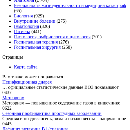
Анатомия
(2 704)
Безопасность жизнедеятельности и медицина катастроф
(65)
Биология
(929)
Внутренние болезни
(275)
Гематология
(326)
Гигиена
(441)
Гистология, эмбриология и цитология
(301)
Госпитальная терапия
(276)
Госпитальная хирургия
(258)
Страницы
Карта сайта
Вам также может понравиться
Неинфекционная диарея
… официальные статистические данные ВОЗ показывают
0
437
Метеоризм
Метеоризм — повышенное содержание газов в кишечнике
0
622
Сезонная профилактика простудных заболеваний
Средняя и поздняя осень, зима и начало весны – напряженное
0
445
Дефицит витамина В1 (тиамина)