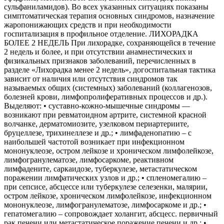
сульфаниламидов). Во всех указанных ситуациях показаны
симптоматическая терапия основных синдромов, назначение
жаропонижающих средств и при необходимости
госпитализация в профильное отделение. ЛИХОРАДКА
БОЛЕЕ 2 НЕДЕЛЬ При лихорадке, сохраняющейся в течение
2 недель и более, и при отсутствии анамнестических и
физикальных признаков заболеваний, перечисленных в
разделе «Лихорадка менее 2 недель», догоспитальная тактика
зависит от наличия или отсутствия синдромов так
называемых общих (системных) заболеваний (коллагенозов,
болезней крови, лимфопролиферативных процессов и др.).
Выделяют: • суставно-кожно-мышечные синдромы —
возникают при ревматоидном артрите, системной красной
волчанке, дерматомиозите, узелковом периартериите,
бруцеллезе, трихинеллезе и др.; • лимфаденопатию – с
наибольшей частотой возникает при инфекционном
мононуклеозе, остром лейкозе и хроническом лимфолейкозе,
лимфогранулематозе, лимфосаркоме, реактивном
лимфадените, саркаидозе, туберкулезе, метастатическом
поражении лимфатических узлов и др.; • спленомегалию –
при сепсисе, абсцессе или туберкулезе селезенки, малярии,
остром лейкозе, хроническом лимфолейкозе, инфекционном
мононуклеозе, лимфогранулематозе, лимфосаркоме и др.; •
гепатомегалию – сопровождает холангит, абсцесс. первичный
рак печени или метастатическое поражение печени и др.; •