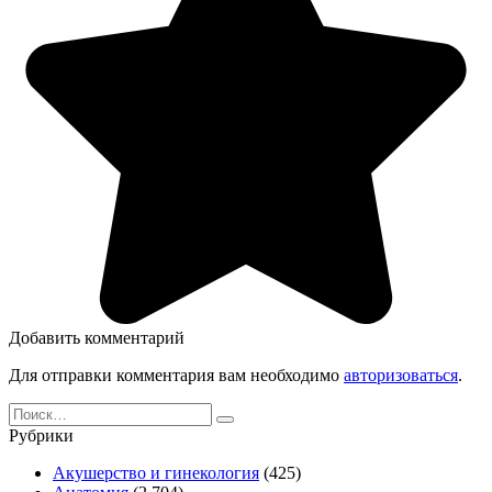
Добавить комментарий
Для отправки комментария вам необходимо
авторизоваться
.
Search
for:
Рубрики
Акушерство и гинекология
(425)