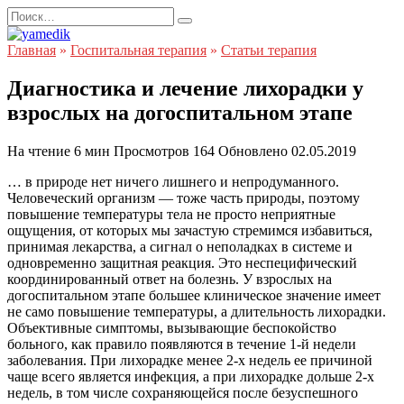
Перейти
Search
к
for:
содержанию
Главная
»
Госпитальная терапия
»
Статьи терапия
Диагностика и лечение лихорадки у
взрослых на догоспитальном этапе
На чтение
6 мин
Просмотров
164
Обновлено
02.05.2019
… в природе нет ничего лишнего и непродуманного.
Человеческий организм — тоже часть природы, поэтому
повышение температуры тела не просто неприятные
ощущения, от которых мы зачастую стремимся избавиться,
принимая лекарства, а сигнал о неполадках в системе и
одновременно защитная реакция. Это неспецифический
координированный ответ на болезнь. У взрослых на
догоспитальном этапе большее клиническое значение имеет
не само повышение температуры, а длительность лихорадки.
Объективные симптомы, вызывающие беспокойство
больного, как правило появляются в течение 1-й недели
заболевания. При лихорадке менее 2-х недель ее причиной
чаще всего является инфекция, а при лихорадке дольше 2-х
недель, в том числе сохраняющейся после безуспешного