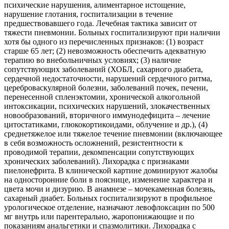
психические нарушения, алиментарное истощение,
нарушение глотания, госпитализации в течение
предшествовавшего года. Лечебная тактика зависит от
тяжести пневмонии. Больных госпитализируют при наличии
хотя бы одного из перечисленных признаков: (1) возраст
старше 65 лет; (2) невозможность обеспечить адекватную
терапию во внебольничных условиях; (3) наличие
сопутствующих заболеваний (ХОБЛ, сахарного диабета,
сердечной недостаточности, нарушений сердечного ритма,
цереброваскулярной болезни, заболеваний почек, печени,
перенесенной спленэктомии, хронической алкогольной
интоксикации, психических нарушений, злокачественных
новообразований, вторичного иммунодефицита – лечение
цитостатиками, глюкокортикоидами, облучение и др.), (4)
среднетяжелое или тяжелое течение пневмонии (включающее
в себя возможность осложнений, резистентности к
проводимой терапии, декомпенсации сопутствующих
хронических заболеваний). Лихорадка с признаками
пиелонефрита. В клинической картине доминируют жалобы
на односторонние боли в пояснице, изменение характера и
цвета мочи и дизурию. В анамнезе – мочекаменная болезнь,
сахарный диабет. Больных госпитализируют в профильное
урологическое отделение, назначают левофлоксацин по 500
мг внутрь или парентерально, жаропонижающие и по
показаниям анальгетики и спазмолитики. Лихорадка с