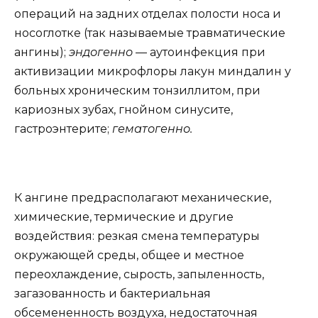
операций на задних отделах полости носа и
носоглотке (так называемые травматические
ангины);
эндогенно
— аутоинфекция при
активизации микрофлоры лакун миндалин у
больных хроническим тонзиллитом, при
кариозных зубах, гнойном синусите,
гастроэнтерите;
гематогенно.
К ангине предрасполагают механические,
химические, термические и другие
воздействия: резкая смена температуры
окружающей среды, общее и местное
переохлаждение, сырость, запыленность,
загазованность и бактериальная
обсемененность воздуха, недостаточная