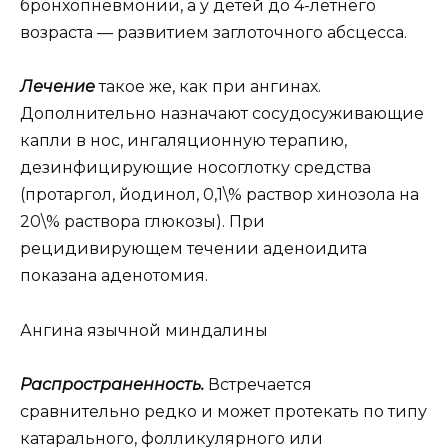
бронхопневмонии, а у детей до 4-летнего
возраста — развитием заглоточного абсцесса.
Лечение
такое же, как при ангинах.
Дополнительно назначают сосудосуживающие
капли в нос, ингаляционную терапию,
дезинфицирующие носоглотку средства
(протаргол, йодинол, 0,1\% раствор хинозола на
20\% раствора глюкозы). При
рецидивирующем течении аденоидита
показана аденотомия.
Ангина язычной миндалины
Распространенность.
Встречается
сравнительно редко и может протекать по типу
катарального, фолликулярного или