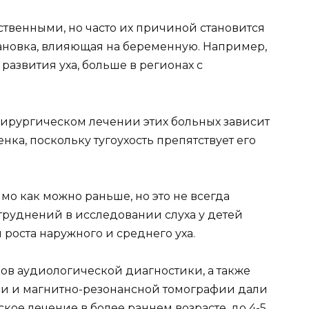
ственными, но часто их причиной становится
ановка, влияющая на беременную. Например,
развития уха, больше в регионах с
хирургическом лечении этих больных зависит
нка, поскольку тугоухость препятствует его
о как можно раньше, но это не всегда
труднений в исследовании слуха у детей
роста наружного и среднего уха.
ов аудиологической диагностики, а также
и и магнитно-резонансной томографии дали
ое лечение в более раннем возрасте, до 4-5