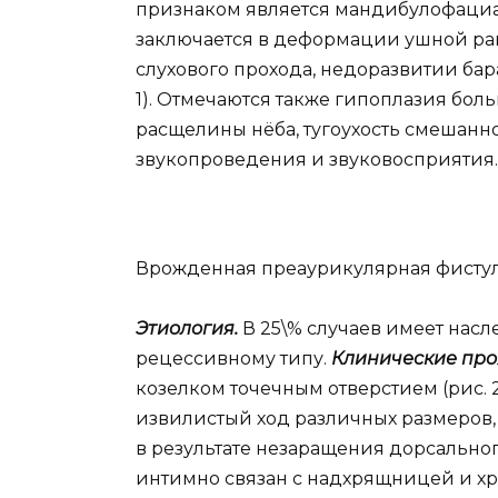
признаком является мандибулофациал
заключается в деформации ушной рак
слухового прохода, недоразвитии бара
1). Отмечаются также гипоплазия боль
расщелины нёба, тугоухость смешан
звукопроведения и звуковосприятия.
Врожденная преаурикулярная фистул
Этиология.
В 25\% случаев имеет нас
рецессивному типу.
Клинические про
козелком точечным отверстием (рис. 2
извилистый ход различных размеров,
в результате незаращения дорсально
интимно связан с надхрящницей и х