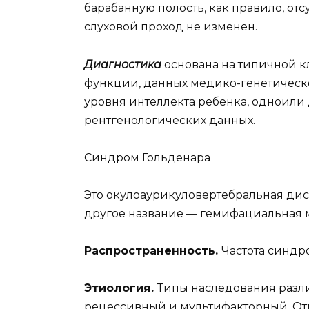
барабанную полость, как правило, отс
слуховой проход не изменен.
Диагностика
основана на типичной к
функции, данных медико-генетическо
уровня интеллекта ребенка, одноили 
рентгенологических данных.
Синдром Гольденара
Это окулоаурикуловертебральная дисп
другое название — гемифациальная 
Распространенность.
Частота синдро
Этиология.
Типы наследования разли
рецессивный и мультифакторный. Отм