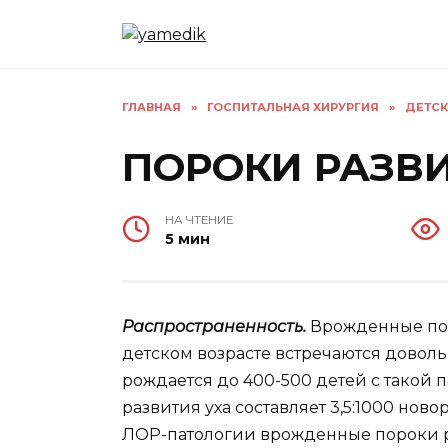
Перейти
к
содержанию
ГЛАВНАЯ
»
ГОСПИТАЛЬНАЯ ХИРУРГИЯ
»
ДЕТСК
ПОРОКИ РАЗВИ
НА ЧТЕНИЕ
5 мин
Распространенность.
Врожденные пор
детском возрасте встречаются доволь
рождается до 400-500 детей с такой 
развития уха составляет 3,5:1000 но
ЛОР-патологии врожденные пороки ра