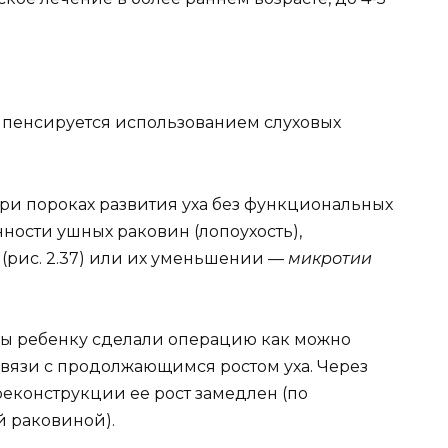
омпенсируется использованием слуховых
при пороках развития уха без функциональных
ности ушных раковин (лопоухость),
и
(рис. 2.37) или их уменьшении —
микротии
бы ребенку сделали операцию как можно
 связи с продолжающимся ростом уха. Через
реконструкции ее рост замедлен (по
 раковиной).