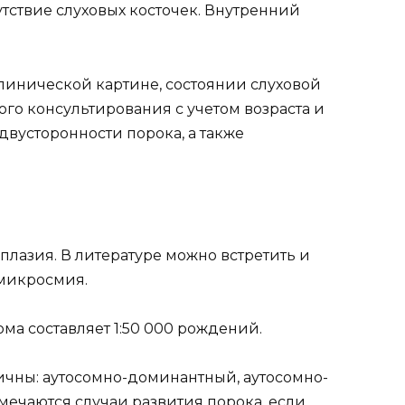
утствие слуховых косточек. Внутренний
линической картине, состоянии слуховой
го консультирования с учетом возраста и
двусторонности порока, а также
лазия. В литературе можно встретить и
микросмия.
ма составляет 1:50 000 рождений.
чны: аутосомно-доминантный, аутосомно-
ечаются случаи развития порока, если