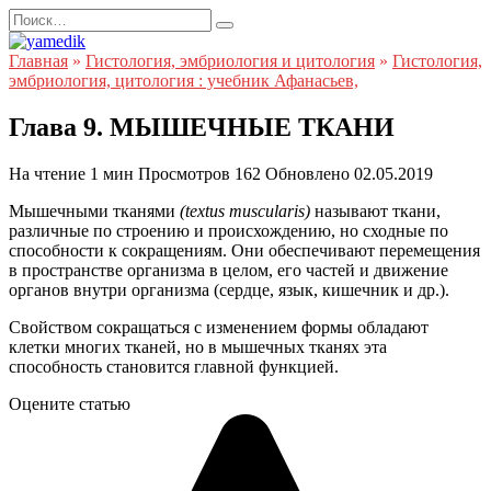
Перейти
Search
к
for:
содержанию
Главная
»
Гистология, эмбриология и цитология
»
Гистология,
эмбриология, цитология : учебник Афанасьев,
Глава 9. МЫШЕЧНЫЕ ТКАНИ
На чтение
1 мин
Просмотров
162
Обновлено
02.05.2019
Мышечными тканями
(textus muscularis)
называют ткани,
различные по строению и происхождению, но сходные по
способности к сокращениям. Они обеспечивают перемещения
в пространстве организма в целом, его частей и движение
органов внутри организма (сердце, язык, кишечник и др.).
Свойством сокращаться с изменением формы обладают
клетки многих тканей, но в мышечных тканях эта
способность становится главной функцией.
Оцените статью